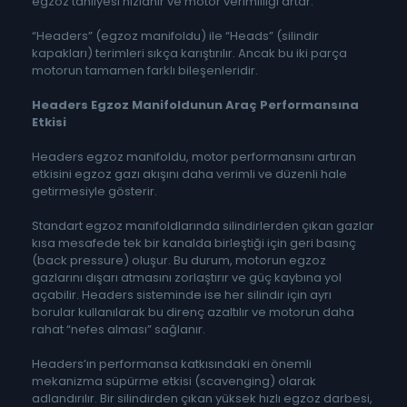
egzoz tahliyesi hızlanır ve motor verimliliği artar.
“Headers” (egzoz manifoldu) ile “Heads” (silindir
kapakları) terimleri sıkça karıştırılır. Ancak bu iki parça
motorun tamamen farklı bileşenleridir.
Headers Egzoz Manifoldunun Araç Performansına
Etkisi
Headers egzoz manifoldu, motor performansını artıran
etkisini egzoz gazı akışını daha verimli ve düzenli hale
getirmesiyle gösterir.
Standart egzoz manifoldlarında silindirlerden çıkan gazlar
kısa mesafede tek bir kanalda birleştiği için geri basınç
(back pressure) oluşur. Bu durum, motorun egzoz
gazlarını dışarı atmasını zorlaştırır ve güç kaybına yol
açabilir. Headers sisteminde ise her silindir için ayrı
borular kullanılarak bu direnç azaltılır ve motorun daha
rahat “nefes alması” sağlanır.
Headers’ın performansa katkısındaki en önemli
mekanizma süpürme etkisi (scavenging) olarak
adlandırılır. Bir silindirden çıkan yüksek hızlı egzoz darbesi,