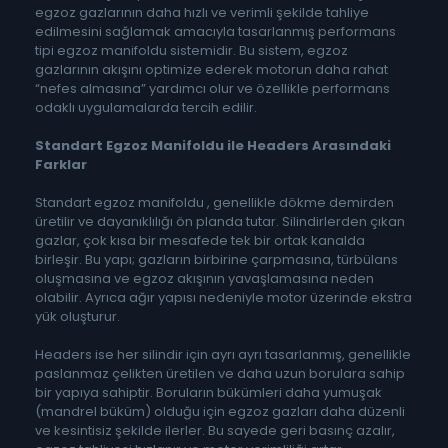
egzoz gazlarının daha hızlı ve verimli şekilde tahliye
edilmesini sağlamak amacıyla tasarlanmış performans
tipi egzoz manifoldu sistemidir. Bu sistem, egzoz
gazlarının akışını optimize ederek motorun daha rahat
“nefes almasına” yardımcı olur ve özellikle performans
odaklı uygulamalarda tercih edilir.
Standart Egzoz Manifoldu ile Headers Arasındaki
Farklar
Standart egzoz manifoldu , genellikle dökme demirden
üretilir ve dayanıklılığı ön planda tutar. Silindirlerden çıkan
gazlar, çok kısa bir mesafede tek bir ortak kanalda
birleşir. Bu yapı; gazların birbirine çarpmasına, türbülans
oluşmasına ve egzoz akışının yavaşlamasına neden
olabilir. Ayrıca ağır yapısı nedeniyle motor üzerinde ekstra
yük oluşturur.
Headers ise her silindir için ayrı ayrı tasarlanmış, genellikle
paslanmaz çelikten üretilen ve daha uzun borulara sahip
bir yapıya sahiptir. Boruların bükümleri daha yumuşak
(mandrel büküm) olduğu için egzoz gazları daha düzenli
ve kesintisiz şekilde ilerler. Bu sayede geri basınç azalır,