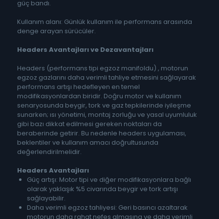
güç bandı.
Kullanım alanı: Günlük kullanım ile performans arasında
denge arayan sürücüler.
Headers Avantajları ve Dezavantajları
Headers (performans tipi egzoz manifoldu) , motorun
egzoz gazlarını daha verimli tahliye etmesini sağlayarak
performans artışı hedefleyen en temel
modifikasyonlardan biridir. Doğru motor ve kullanım
senaryosunda beygir, tork ve gaz tepkilerinde iyileşme
sunarken; ısı yönetimi, montaj zorluğu ve yasal uyumluluk
gibi bazı dikkat edilmesi gereken noktaları da
beraberinde getirir. Bu nedenle headers uygulaması,
beklentiler ve kullanım amacı doğrultusunda
değerlendirilmelidir.
Headers
Avantajları
Güç artışı: Motor tipi ve diğer modifikasyonlara bağlı
olarak yaklaşık %5 civarında beygir ve tork artışı
sağlayabilir.
Daha verimli egzoz tahliyesi: Geri basıncı azaltarak
motorun daha rahat nefes almasına ve daha verimli