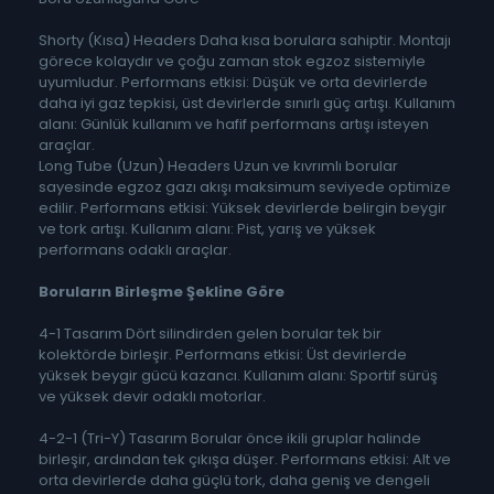
Shorty (Kısa) Headers Daha kısa borulara sahiptir. Montajı
görece kolaydır ve çoğu zaman stok egzoz sistemiyle
uyumludur. Performans etkisi: Düşük ve orta devirlerde
daha iyi gaz tepkisi, üst devirlerde sınırlı güç artışı. Kullanım
alanı: Günlük kullanım ve hafif performans artışı isteyen
araçlar.
Long Tube (Uzun) Headers Uzun ve kıvrımlı borular
sayesinde egzoz gazı akışı maksimum seviyede optimize
edilir. Performans etkisi: Yüksek devirlerde belirgin beygir
ve tork artışı. Kullanım alanı: Pist, yarış ve yüksek
performans odaklı araçlar.
Boruların Birleşme Şekline Göre
4-1 Tasarım Dört silindirden gelen borular tek bir
kolektörde birleşir. Performans etkisi: Üst devirlerde
yüksek beygir gücü kazancı. Kullanım alanı: Sportif sürüş
ve yüksek devir odaklı motorlar.
4-2-1 (Tri-Y) Tasarım Borular önce ikili gruplar halinde
birleşir, ardından tek çıkışa düşer. Performans etkisi: Alt ve
orta devirlerde daha güçlü tork, daha geniş ve dengeli