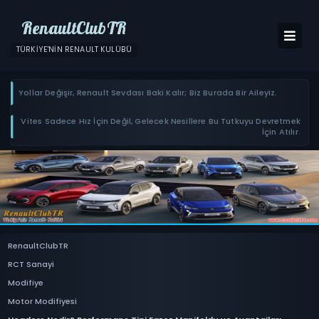
RenaultClubTR
TÜRKIYE'NIN RENAULT KULÜBÜ
Yollar Değişir, Renault Sevdası Baki Kalır; Biz Burada Bir Aileyiz.
Vites Sadece Hız İçin Değil, Gelecek Nesillere Bu Tutkuyu Devretmek
İçin Atılır.
RenaultClubTR
RCT Sanayi
Modifiye
Motor Modifiyesi