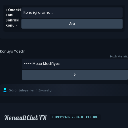
«
Önceki
Konu
|
Sonraki
Konu
»
Konuyu Yazdır
Hızlı Menü:
Görüntüleyenler:
1 Ziyaretçi
RenaultClubTR
TÜRKIYE'NIN RENAULT KULÜBÜ