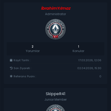
İbrahimYılmaz
Administrator
2
1
Yorumlar
Konular
Kayıt Tarihi :
17.03.2026, 12:06
Son Ziyareti :
02.04.2026, 15:30
Referans Puanı :
0
SkippeR41
Junior Member