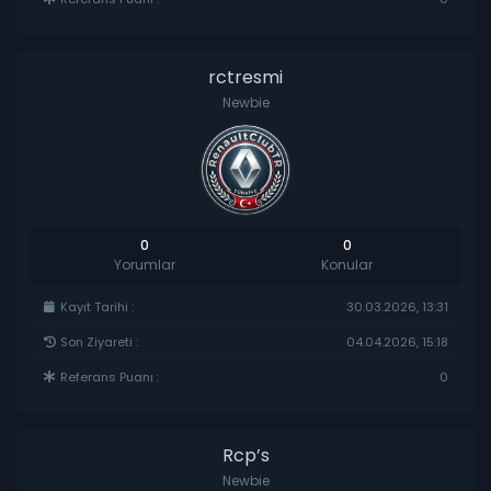
rctresmi
Newbie
0
0
Yorumlar
Konular
Kayıt Tarihi :
30.03.2026, 13:31
Son Ziyareti :
04.04.2026, 15:18
Referans Puanı :
0
Rcp’s
Newbie