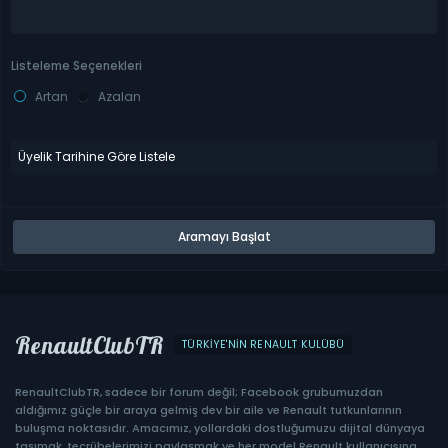
n
ı
c
ı
Listeleme Seçenekleri
A
d
Artan
Azalan
ı
RenaultClubTR
TÜRKIYE'NIN RENAULT KULÜBÜ
RenaultClubTR, sadece bir forum değil; Facebook grubumuzdan
aldığımız güçle bir araya gelmiş dev bir aile ve Renault tutkunlarının
buluşma noktasıdır. Amacımız, yollardaki dostluğumuzu dijital dünyaya
taşımak, tecrübelerimizi paylaşmak ve her model Renault kullanıcısına