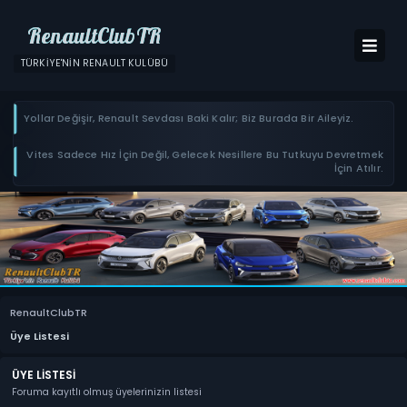
RenaultClubTR
TÜRKIYE'NIN RENAULT KULÜBÜ
Yollar Değişir, Renault Sevdası Baki Kalır; Biz Burada Bir Aileyiz.
Vites Sadece Hız İçin Değil, Gelecek Nesillere Bu Tutkuyu Devretmek
İçin Atılır.
RenaultClubTR
Üye Listesi
ÜYE LISTESI
Foruma kayıtlı olmuş üyelerinizin listesi