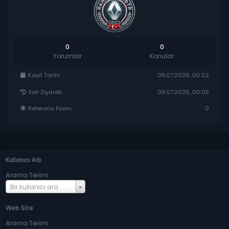
0
0
Yorumlar
Konular
Kayıt Tarihi :
09.07.2026, 00:02
Son Ziyareti :
09.07.2026, 00:05
Referans Puanı :
0
Kullanıcı Adı
Arama Terimi:
K
Bir kullanıcı ara
u
l
Web Site
l
a
Arama Terimi: