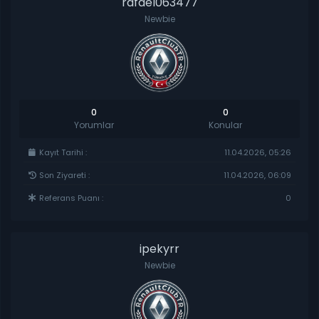
rafael063477
Newbie
0
0
Yorumlar
Konular
Kayıt Tarihi :
11.04.2026, 05:26
Son Ziyareti :
11.04.2026, 06:09
Referans Puanı :
0
ipekyrr
Newbie