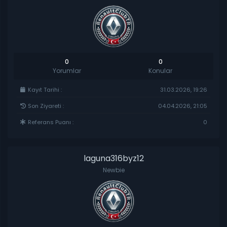
0
0
Yorumlar
Konular
Kayıt Tarihi :
31.03.2026, 19:26
Son Ziyareti :
04.04.2026, 21:05
Referans Puanı :
0
laguna316byz12
Newbie