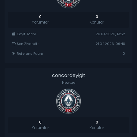
0
0
Yorumlar
Konular
Kayıt Tarihi :
20.04.2026, 13:52
Son Ziyareti :
21.04.2026, 09:48
Referans Puanı :
0
concordeyigit
Newbie
0
0
Yorumlar
Konular