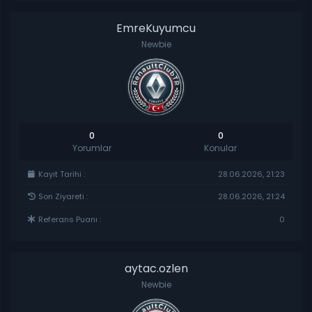
EmreKuyumcu
Newbie
0
0
Yorumlar
Konular
Kayıt Tarihi :
28.06.2026, 21:23
Son Ziyareti :
28.06.2026, 21:24
Referans Puanı :
0
aytac.ozlen
Newbie