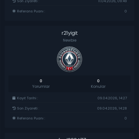
Son Ziyareti :
11.04.2026, 09:49
Referans Puanı :
0
r21yigit
Newbie
0
0
Yorumlar
Konular
Kayıt Tarihi :
09.04.2026, 14:27
Son Ziyareti :
09.04.2026, 14:28
Referans Puanı :
0