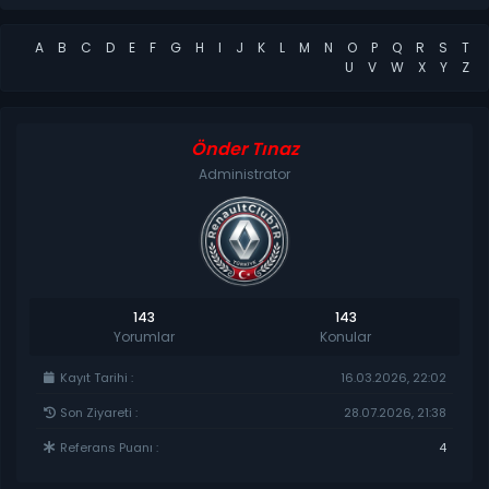
A
B
C
D
E
F
G
H
I
J
K
L
M
N
O
P
Q
R
S
T
U
V
W
X
Y
Z
Önder Tınaz
Administrator
143
143
Yorumlar
Konular
Kayıt Tarihi :
16.03.2026, 22:02
Son Ziyareti :
28.07.2026, 21:38
Referans Puanı :
4