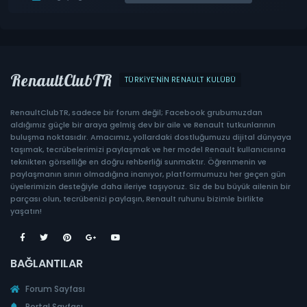
RenaultClubTR
TÜRKIYE'NIN RENAULT KULÜBÜ
RenaultClubTR, sadece bir forum değil; Facebook grubumuzdan
aldığımız güçle bir araya gelmiş dev bir aile ve Renault tutkunlarının
buluşma noktasıdır. Amacımız, yollardaki dostluğumuzu dijital dünyaya
taşımak, tecrübelerimizi paylaşmak ve her model Renault kullanıcısına
teknikten görselliğe en doğru rehberliği sunmaktır. Öğrenmenin ve
paylaşmanın sınırı olmadığına inanıyor, platformumuzu her geçen gün
üyelerimizin desteğiyle daha ileriye taşıyoruz. Siz de bu büyük ailenin bir
parçası olun, tecrübenizi paylaşın, Renault ruhunu bizimle birlikte
yaşatın!
BAĞLANTILAR
Forum Sayfası
Portal Sayfası