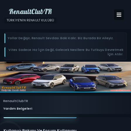
RenaultClubTR
TÜRKIYE'NIN RENAULT KULÜBÜ
Yollar Değişir, Renault Sevdası Baki Kalır; Biz Burada Bir Aileyiz.
Vites Sadece Hız İçin Değil, Gelecek Nesillere Bu Tutkuyu Devretmek
İçin Atılır.
RenaultClubTR
Yardım Belgeleri
Kullanıcı Bakımı Ve Forum Kullanımı