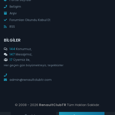
İletişim
Arşiv
Forumları Okundu Kabul Et
RSS
BILGILER
144
Konumuz,
147
Mesajımız,
17
Üyemiz ile,
Her geçen gün büyümekteyiz, teşekkürler
admin@renaultclubtr.com
© 2008 -
2026
RenaultClubTR
Tüm Hakları Saklıdır.