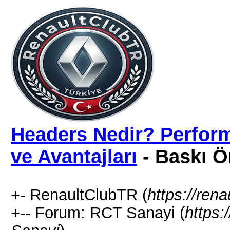
Headers Nedir? Perform
ve Avantajları
- Baskı Ö
+- RenaultClubTR (
https://rena
+-- Forum: RCT Sanayi (
https: