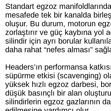
Standart egzoz manifoldlarında 
mesafede tek bir kanalda birleş
oluşur. Bu durum, motorun egzo
zorlaştırır ve güç kaybına yol 
silindir için ayrı borular kullan
daha rahat “nefes alması” sağla
Headers’ın performansa katkı
süpürme etkisi (scavenging) olar
yüksek hızlı egzoz darbesi, bor
düşük basınçlı bir alan oluştur
silindirlerin egzoz gazlarının da
edilmesine yardımcı olur.