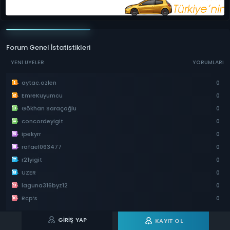
Forum Genel İstatistikleri
YENI ÜYELER
YORUMLARI
aytac.ozlen
0
EmreKuyumcu
0
Gökhan Saraçoğlu
0
concordeyigit
0
ipekyrr
0
rafael063477
0
r21yigit
0
UZER
0
laguna316byz12
0
Rcp’s
0
GIRIŞ YAP
KAYIT OL
SON KONULAR
YAZAN