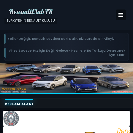
RenaultClubTR
TÜRKIYE'NIN RENAULT KULÜBÜ
Yollar Değişir, Renault Sevdası Baki Kalır; Biz Burada Bir Aileyiz.
Vites Sadece Hız İçin Değil, Gelecek Nesillere Bu Tutkuyu Devretmek
İçin Atılır.
REKLAM ALANI