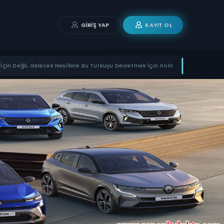
GIRIŞ YAP
KAYIT OL
İçin Değil, Gelecek Nesillere Bu Tutkuyu Devretmek İçin Atılır.