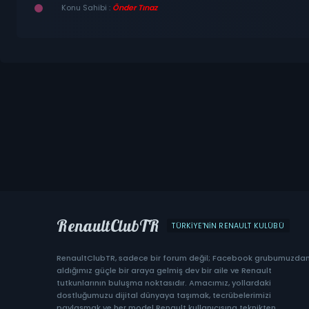
Konu Sahibi :
Önder Tınaz
RenaultClubTR
TÜRKIYE'NIN RENAULT KULÜBÜ
RenaultClubTR, sadece bir forum değil; Facebook grubumuzda
aldığımız güçle bir araya gelmiş dev bir aile ve Renault
tutkunlarının buluşma noktasıdır. Amacımız, yollardaki
dostluğumuzu dijital dünyaya taşımak, tecrübelerimizi
paylaşmak ve her model Renault kullanıcısına teknikten