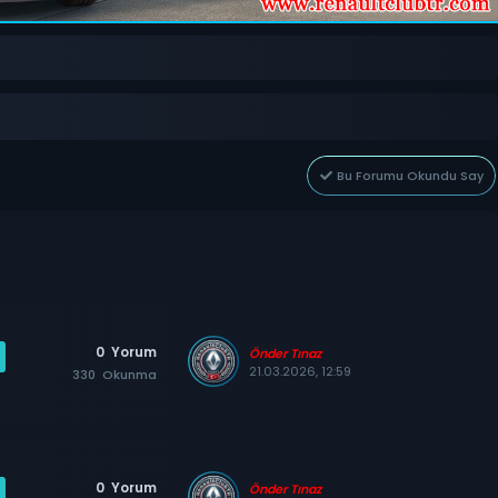
Bu Forumu Okundu Say
0
Yorum
Önder Tınaz
21.03.2026, 12:59
330
Okunma
0
Yorum
Önder Tınaz