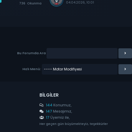
04.04.2026, 10:01
736
Okunma
Bu Forumda Ara
Hızlı Menü:
BILGILER
144
Konumuz,
147
Mesajımız,
17
Üyemiz ile,
Her geçen gün büyümekteyiz, teşekkürler