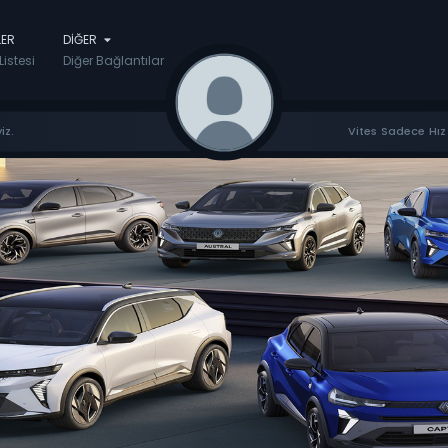
LER
DIĞER
Listesi
Diğer Bağlantılar
iz.
Vites Sadece Hız 