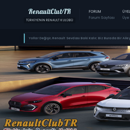
RenaultClubTR
FORUM
ÜYE
Forum Sayfası
Üye 
TÜRKIYE'NIN RENAULT KULÜBÜ
Yollar Değişir, Renault Sevdası Baki Kalır; Biz Burada Bir Ailey