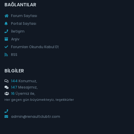
BAĞLANTILAR
Forum Sayfası
Portal Sayfası
İletişim
Arşiv
Forumları Okundu Kabul Et
RSS
BILGILER
144
Konumuz,
147
Mesajımız,
16
Üyemiz ile,
Her geçen gün büyümekteyiz, teşekkürler
admin@renaultclubtr.com