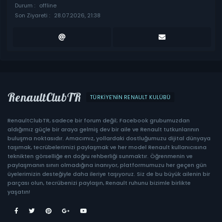
Durum :
offline
Son Ziyareti :
28.07.2026, 21:38
RenaultClubTR
TÜRKIYE'NIN RENAULT KULÜBÜ
RenaultClubTR, sadece bir forum değil; Facebook grubumuzdan
aldığımız güçle bir araya gelmiş dev bir aile ve Renault tutkunlarının
buluşma noktasıdır. Amacımız, yollardaki dostluğumuzu dijital dünyaya
taşımak, tecrübelerimizi paylaşmak ve her model Renault kullanıcısına
teknikten görselliğe en doğru rehberliği sunmaktır. Öğrenmenin ve
paylaşmanın sınırı olmadığına inanıyor, platformumuzu her geçen gün
üyelerimizin desteğiyle daha ileriye taşıyoruz. Siz de bu büyük ailenin bir
parçası olun, tecrübenizi paylaşın, Renault ruhunu bizimle birlikte
yaşatın!