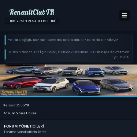
RenaultClubTR
TÜRKIYE'NIN RENAULT KULÜBÜ
Yollar Değişir, Renault Sevdası Baki Kalır; Biz Burada Bir Aileyiz.
Vites Sadece Hız İçin Değil, Gelecek Nesillere Bu Tutkuyu Devretmek
İçin Atılır.
RenaultClubTR
Forum Yöneticileri
FORUM YÖNETICILERI
Foruma yöneticilerin listesi