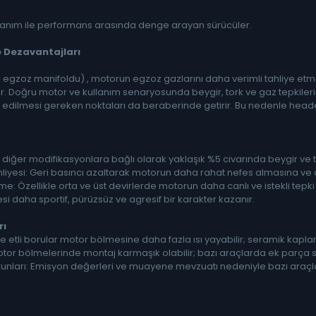
llanım ile performans arasında denge arayan sürücüler.
e Dezavantajları
 egzoz manifoldu) , motorun egzoz gazlarını daha verimli tahliye etm
r. Doğru motor ve kullanım senaryosunda beygir, tork ve gaz tepkileri
t edilmesi gereken noktaları da beraberinde getirir. Bu nedenle hea
ve diğer modifikasyonlara bağlı olarak yaklaşık %5 civarında beygir ve to
liyesi: Geri basıncı azaltarak motorun daha rahat nefes almasına ve 
me: Özellikle orta ve üst devirlerde motorun daha canlı ve istekli tepk
si daha sportif, pürüzsüz ve agresif bir karakter kazanır.
rı
İnce etli borular motor bölmesine daha fazla ısı yayabilir; seramik kapla
otor bölmelerinde montaj karmaşık olabilir; bazı araçlarda ek parça 
runları: Emisyon değerleri ve muayene mevzuatı nedeniyle bazı araçla