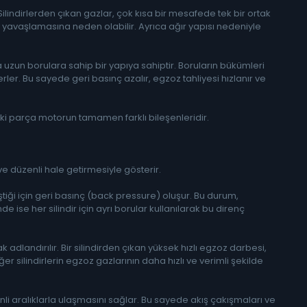
ilindirlerden çıkan gazlar, çok kısa bir mesafede tek bir ortak
n yavaşlamasına neden olabilir. Ayrıca ağır yapısı nedeniyle
a uzun borulara sahip bir yapıya sahiptir. Boruların bükümleri
er. Bu sayede geri basınç azalır, egzoz tahliyesi hızlanır ve
u iki parça motorun tamamen farklı bileşenleridir.
e düzenli hale getirmesiyle gösterir.
tiği için geri basınç (back pressure) oluşur. Bu durum,
 ise her silindir için ayrı borular kullanılarak bu direnç
andırılır. Bir silindirden çıkan yüksek hızlı egzoz darbesi,
er silindirlerin egzoz gazlarının daha hızlı ve verimli şekilde
li aralıklarla ulaşmasını sağlar. Bu sayede akış çakışmaları ve