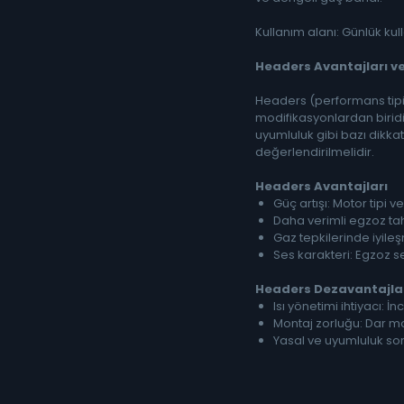
Kullanım alanı: Günlük ku
Headers Avantajları v
Headers (performans tipi
modifikasyonlardan biridi
uyumluluk gibi bazı dikka
değerlendirilmelidir.
Headers
Avantajları
Güç artışı: Motor tipi 
Daha verimli egzoz tah
Gaz tepkilerinde iyileş
Ses karakteri: Egzoz se
Headers
Dezavantajla
Isı yönetimi ihtiyacı: 
Montaj zorluğu: Dar m
Yasal ve uyumluluk so