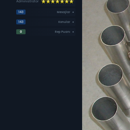
Administrator
143
Mesajlar
143
Konular
0
Rep Puanı