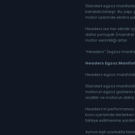
Standart egzoz manifoldu ,
kanalda birleşir. Bu yapı
motor üzerinde ekstra yük
Headers ise her silindir i
daha yumuşak (mandrel bük
motor verimliliği artar.
“Headers” (egzoz manifoldu
Headers Egzoz Manifol
Headers egzoz manifoldu, 
Standart egzoz manifoldla
motorun egzoz gazlarını dı
azaltılır ve motorun daha 
Headers’ın performansa ka
boru içerisinde ilerlerken
tahliye edilmesine yardımc
Ayrıca eşit uzunlukta tas