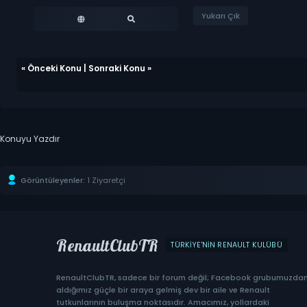
Yukarı Çık
«
Önceki Konu
|
Sonraki Konu
»
Konuyu Yazdır
Görüntüleyenler:
1 Ziyaretçi
RenaultClubTR
TÜRKIYE'NIN RENAULT KULÜBÜ
RenaultClubTR, sadece bir forum değil; Facebook grubumuzda
aldığımız güçle bir araya gelmiş dev bir aile ve Renault
tutkunlarının buluşma noktasıdır. Amacımız, yollardaki