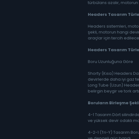
türbülans azalır, motorun ç
Headers Tasarım Türle
Headers sistemleri, motor
şekli, motorun hangi devi
araçlar için tercih edilecek
Headers Tasarım Türle
Boru Uzunluğuna Göre
Shorty (Kısa) Headers Dah
devirlerde daha iyi gaz tep
Long Tube (Uzun) Headers 
belirgin beygir ve tork art
Boruların Birleşme Şekl
4-1 Tasarım Dört silindird
ve yüksek devir odaklı mo
4-2-1 (Tri-Y) Tasarım Boru
ve dengeli güç bandı.