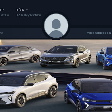
LER
DIĞER
Listesi
Diğer Bağlantılar
iz.
Vites Sadece Hız 