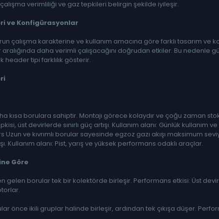
alışma verimliliği ve gaz tepkileri belirgin şekilde iyileşir.
ri ve Konfigürasyonlar
un çalışma karakterine ve kullanım amacına göre farklı tasarım ve kon
r aralığında daha verimli çalışacağını doğrudan etkiler. Bu nedenle g
 header tipi farklılık gösterir.
ri
a kısa borulara sahiptir. Montajı görece kolaydır ve çoğu zaman stok
kisi, üst devirlerde sınırlı güç artışı. Kullanım alanı: Günlük kullanım ve
Uzun ve kıvrımlı borular sayesinde egzoz gazı akışı maksimum seviye
ışı. Kullanım alanı: Pist, yarış ve yüksek performans odaklı araçlar.
ine Göre
en gelen borular tek bir kolektörde birleşir. Performans etkisi: Üst dev
torlar.
lar önce ikili gruplar halinde birleşir, ardından tek çıkışa düşer. Perfo