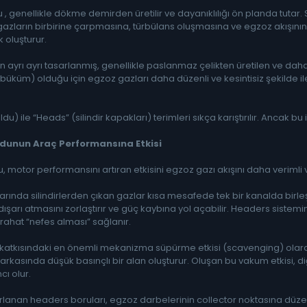
 genellikle dökme demirden üretilir ve dayanıklılığı ön planda tutar. S
; gazların birbirine çarpmasına, türbülans oluşmasına ve egzoz akışını
 oluşturur.
çin ayrı ayrı tasarlanmış, genellikle paslanmaz çelikten üretilen ve dah
üm) olduğu için egzoz gazları daha düzenli ve kesintisiz şekilde ilerl
) ile “Heads” (silindir kapakları) terimleri sıkça karıştırılır. Ancak b
dunun Araç Performansına Etkisi
motor performansını artıran etkisini egzoz gazı akışını daha verimli v
rında silindirlerden çıkan gazlar kısa mesafede tek bir kanalda birleş
şarı atmasını zorlaştırır ve güç kaybına yol açabilir. Headers sisteminde
rahat “nefes alması” sağlanır.
tkısındaki en önemli mekanizma süpürme etkisi (scavenging) olarak adl
 arkasında düşük basınçlı bir alan oluşturur. Oluşan bu vakum etkisi, diğ
ı olur.
arlanan headers boruları, egzoz darbelerinin collector noktasına düzen