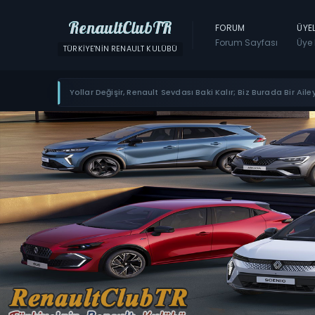
RenaultClubTR
FORUM
ÜYE
Forum Sayfası
Üye 
TÜRKIYE'NIN RENAULT KULÜBÜ
Yollar Değişir, Renault Sevdası Baki Kalır; Biz Burada Bir Ailey