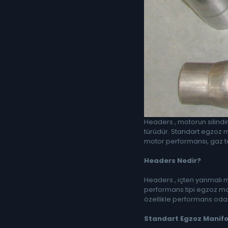
Headers , motorun silindi
türüdür. Standart egzoz m
motor performansı, gaz tep
Headers Nedir?
Headers , içten yanmalı m
performans tipi egzoz man
özellikle performans odak
Standart Egzoz Manifol