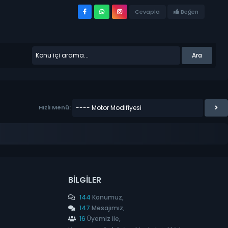
Beğen
Cevapla
Hızlı Menü:
BILGILER
144
Konumuz,
147
Mesajımız,
16
Üyemiz ile,