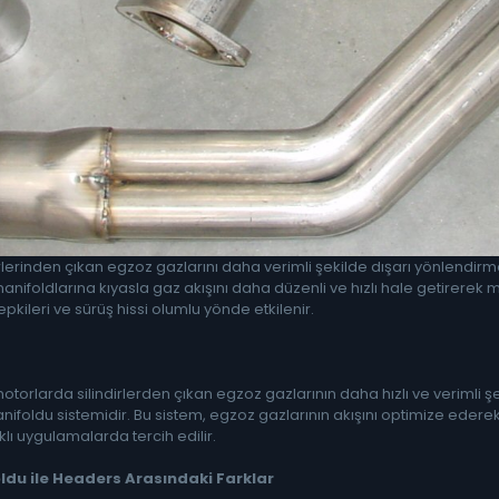
rlerinden çıkan egzoz gazlarını daha verimli şekilde dışarı yönlendi
anifoldlarına kıyasla gaz akışını daha düzenli ve hızlı hale getirere
kileri ve sürüş hissi olumlu yönde etkilenir.
otorlarda silindirlerden çıkan egzoz gazlarının daha hızlı ve verimli
ifoldu sistemidir. Bu sistem, egzoz gazlarının akışını optimize eder
lı uygulamalarda tercih edilir.
du ile Headers Arasındaki Farklar