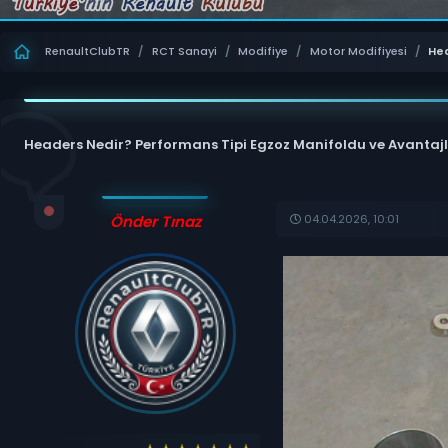
RenaultClubTR
/
RCT Sanayi
/
Modifiye
/
Motor Modifiyesi
/
Hea
Headers Nedir? Performans Tipi Egzoz Manifoldu ve Avantajl
04.04.2026, 10:01
Önder Tınaz