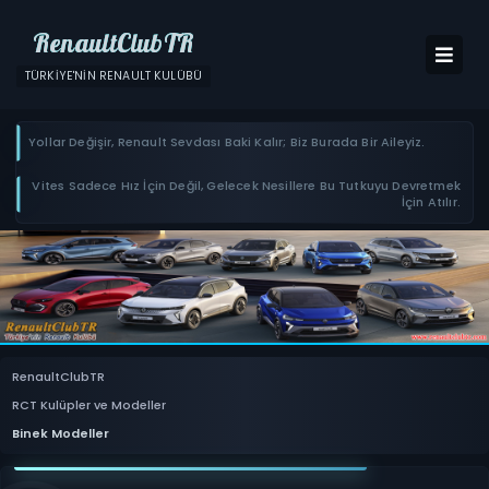
RenaultClubTR
TÜRKIYE'NIN RENAULT KULÜBÜ
Yollar Değişir, Renault Sevdası Baki Kalır; Biz Burada Bir Aileyiz.
Vites Sadece Hız İçin Değil, Gelecek Nesillere Bu Tutkuyu Devretmek
İçin Atılır.
RenaultClubTR
RCT Kulüpler ve Modeller
Binek Modeller