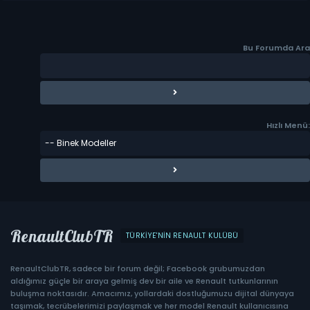
Bu Forumda Ara
Hızlı Menü:
RenaultClubTR
TÜRKIYE'NIN RENAULT KULÜBÜ
RenaultClubTR, sadece bir forum değil; Facebook grubumuzdan
aldığımız güçle bir araya gelmiş dev bir aile ve Renault tutkunlarının
buluşma noktasıdır. Amacımız, yollardaki dostluğumuzu dijital dünyaya
taşımak, tecrübelerimizi paylaşmak ve her model Renault kullanıcısına