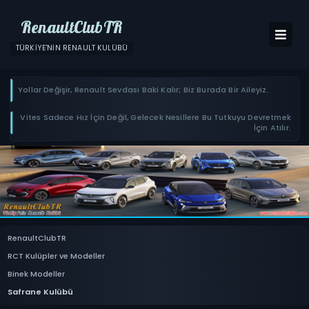
RenaultClubTR
TÜRKIYE'NIN RENAULT KULÜBÜ
Yollar Değişir, Renault Sevdası Baki Kalır; Biz Burada Bir Aileyiz.
Vites Sadece Hız İçin Değil, Gelecek Nesillere Bu Tutkuyu Devretmek
İçin Atılır.
RenaultClubTR
RCT Kulüpler ve Modeller
Binek Modeller
Safrane Kulübü