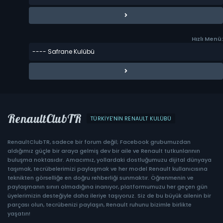
Hızlı Menü:
RenaultClubTR
TÜRKIYE'NIN RENAULT KULÜBÜ
RenaultClubTR, sadece bir forum değil; Facebook grubumuzdan
aldığımız güçle bir araya gelmiş dev bir aile ve Renault tutkunlarının
buluşma noktasıdır. Amacımız, yollardaki dostluğumuzu dijital dünyaya
taşımak, tecrübelerimizi paylaşmak ve her model Renault kullanıcısına
teknikten görselliğe en doğru rehberliği sunmaktır. Öğrenmenin ve
paylaşmanın sınırı olmadığına inanıyor, platformumuzu her geçen gün
üyelerimizin desteğiyle daha ileriye taşıyoruz. Siz de bu büyük ailenin bir
parçası olun, tecrübenizi paylaşın, Renault ruhunu bizimle birlikte
yaşatın!