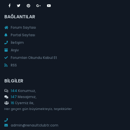
BAĞLANTILAR
Forum Sayfası
Portal Sayfası
İletişim
Arşiv
Forumları Okundu Kabul Et
RSS
BILGILER
144
Konumuz,
147
Mesajımız,
16
Üyemiz ile,
Her geçen gün büyümekteyiz, teşekkürler
admin@renaultclubtr.com