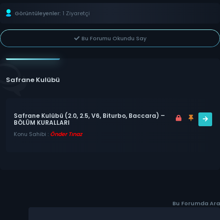
Görüntüleyenler:
1 Ziyaretçi
Bu Forumu Okundu Say
Safrane Kulübü
Safrane Kulübü (2.0, 2.5, V6, Biturbo, Baccara) –
BÖLÜM KURALLARI
Konu Sahibi :
Önder Tınaz
Bu Forumda Ara