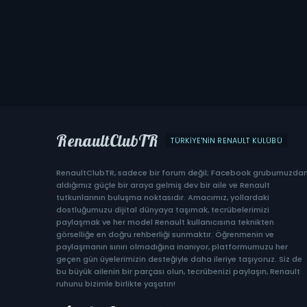
RenaultClubTR
TÜRKIYE'NIN RENAULT KULÜBÜ
RenaultClubTR, sadece bir forum değil; Facebook grubumuzda
aldığımız güçle bir araya gelmiş dev bir aile ve Renault
tutkunlarının buluşma noktasıdır. Amacımız, yollardaki
dostluğumuzu dijital dünyaya taşımak, tecrübelerimizi
paylaşmak ve her model Renault kullanıcısına teknikten
görselliğe en doğru rehberliği sunmaktır. Öğrenmenin ve
paylaşmanın sınırı olmadığına inanıyor, platformumuzu her
geçen gün üyelerimizin desteğiyle daha ileriye taşıyoruz. Siz de
bu büyük ailenin bir parçası olun, tecrübenizi paylaşın, Renault
ruhunu bizimle birlikte yaşatın!