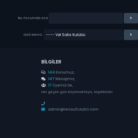
Bu Forumda Ara
Hızlı Menü:
BILGILER
144
Konumuz,
147
Mesajımız,
17
Üyemiz ile,
Her geçen gün büyümekteyiz, teşekkürler
admin@renaultclubtr.com