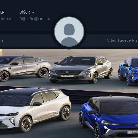
LER
DIĞER
Listesi
Diğer Bağlantılar
iz.
Vites Sadece Hız 