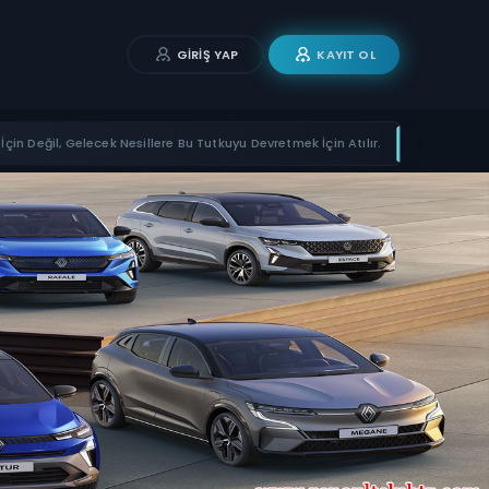
GIRIŞ YAP
KAYIT OL
İçin Değil, Gelecek Nesillere Bu Tutkuyu Devretmek İçin Atılır.