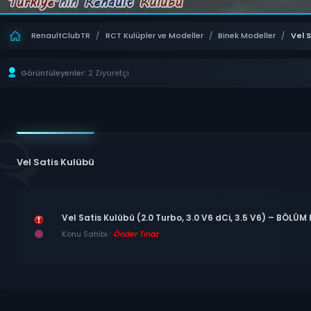
RenaultClubTR
/
RCT Kulüpler ve Modeller
/
Binek Modeller
/
Vel 
Görüntüleyenler:
2 Ziyaretçi
Vel Satis Kulübü
Vel Satis Kulübü (2.0 Turbo, 3.0 V6 dCi, 3.5 V6) – BÖLÜM
Konu Sahibi :
Önder Tınaz