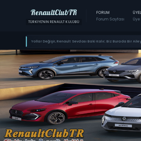
RenaultClubTR
FORUM
ÜYE
Forum Sayfası
Üye 
TÜRKIYE'NIN RENAULT KULÜBÜ
Yollar Değişir, Renault Sevdası Baki Kalır; Biz Burada Bir Ailey