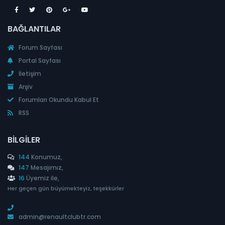
BAĞLANTILAR
Forum Sayfası
Portal Sayfası
İletişim
Arşiv
Forumları Okundu Kabul Et
RSS
BILGILER
144
Konumuz,
147
Mesajımız,
16
Üyemiz ile,
Her geçen gün büyümekteyiz, teşekkürler
admin@renaultclubtr.com