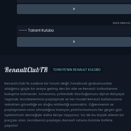
Hızlı Menü:
RenaultClubTR
TÜRKIYE'NIN RENAULT KULÜBÜ
RenaultClubTR, sadece bir forum değil; Facebook grubumuzdan
aldığımız güçle bir araya gelmiş dev bir aile ve Renault tutkunlarının
buluşma noktasıdır. Amacımız, yollardaki dostluğumuzu dijital dünyaya
taşımak, tecrübelerimizi paylaşmak ve her model Renault kullanıcısına
teknikten görselliğe en doğru rehberliği sunmaktır. Öğrenmenin ve
paylaşmanın sınırı olmadığına inanıyor, platformumuzu her geçen gün
üyelerimizin desteğiyle daha ileriye taşıyoruz. Siz de bu büyük ailenin bir
parçası olun, tecrübenizi paylaşın, Renault ruhunu bizimle birlikte
yaşatın!