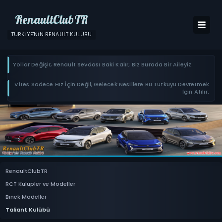
RenaultClubTR
TÜRKIYE'NIN RENAULT KULÜBÜ
Yollar Değişir, Renault Sevdası Baki Kalır; Biz Burada Bir Aileyiz.
Vites Sadece Hız İçin Değil, Gelecek Nesillere Bu Tutkuyu Devretmek
İçin Atılır.
RenaultClubTR
RCT Kulüpler ve Modeller
Binek Modeller
Taliant Kulübü