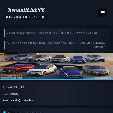
RenaultClubTR
TÜRKIYE'NIN RENAULT KULÜBÜ
Yollar Değişir, Renault Sevdası Baki Kalır; Biz Burada Bir Aileyiz.
Vites Sadece Hız İçin Değil, Gelecek Nesillere Bu Tutkuyu Devretmek
İçin Atılır.
RenaultClubTR
RCT Sanayi
Arızalar & Çözümler