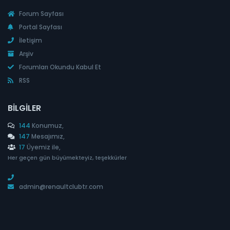
Forum Sayfası
Portal Sayfası
İletişim
Arşiv
Forumları Okundu Kabul Et
RSS
BILGILER
144
Konumuz,
147
Mesajımız,
17
Üyemiz ile,
Her geçen gün büyümekteyiz, teşekkürler
admin@renaultclubtr.com