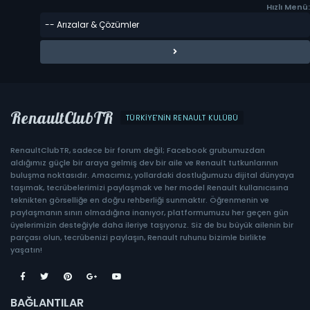
Hızlı Menü:
RenaultClubTR
TÜRKIYE'NIN RENAULT KULÜBÜ
RenaultClubTR, sadece bir forum değil; Facebook grubumuzdan
aldığımız güçle bir araya gelmiş dev bir aile ve Renault tutkunlarının
buluşma noktasıdır. Amacımız, yollardaki dostluğumuzu dijital dünyaya
taşımak, tecrübelerimizi paylaşmak ve her model Renault kullanıcısına
teknikten görselliğe en doğru rehberliği sunmaktır. Öğrenmenin ve
paylaşmanın sınırı olmadığına inanıyor, platformumuzu her geçen gün
üyelerimizin desteğiyle daha ileriye taşıyoruz. Siz de bu büyük ailenin bir
parçası olun, tecrübenizi paylaşın, Renault ruhunu bizimle birlikte
yaşatın!
BAĞLANTILAR