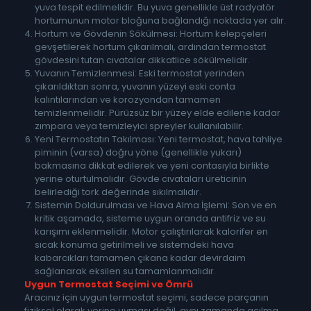
yuva tespit edilmelidir. Bu yuva genellikle üst radyatör
hortumunun motor bloğuna bağlandığı noktada yer alır.
Hortum ve Gövdenin Sökülmesi: Hortum kelepçeleri
gevşetilerek hortum çıkarılmalı, ardından termostat
gövdesini tutan cıvatalar dikkatlice sökülmelidir.
Yuvanın Temizlenmesi: Eski termostat yerinden
çıkarıldıktan sonra, yuvanın yüzeyi eski conta
kalıntılarından ve korozyondan tamamen
temizlenmelidir. Pürüzsüz bir yüzey elde edilene kadar
zımpara veya temizleyici spreyler kullanılabilir.
Yeni Termostatın Takılması: Yeni termostat, hava tahliye
piminin (varsa) doğru yöne (genellikle yukarı)
bakmasına dikkat edilerek ve yeni contasıyla birlikte
yerine oturtulmalıdır. Gövde cıvataları üreticinin
belirlediği tork değerinde sıkılmalıdır.
Sistemin Doldurulması ve Hava Alma İşlemi: Son ve en
kritik aşamada, sisteme uygun oranda antifriz ve su
karışımı eklenmelidir. Motor çalıştırılarak kalorifer en
sıcak konuma getirilmeli ve sistemdeki hava
kabarcıkları tamamen çıkana kadar devirdaim
sağlanarak eksilen su tamamlanmalıdır.
Uygun Termostat Seçimi ve Ömrü
Aracınız için uygun termostat seçimi, sadece parçanın
fiziksel olarak yerine uyması değil, aynı zamanda açılma