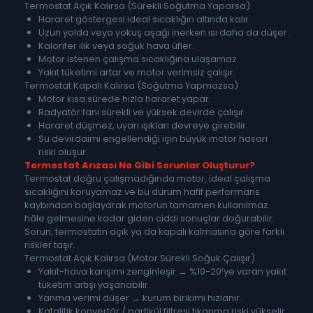
Termostat Açık Kalırsa (Sürekli Soğutma Yaparsa)
Hararet göstergesi ideal sıcaklığın altında kalır.
Uzun yolda veya yokuş aşağı inerken ısı daha da düşer.
Kalorifer ılık veya soğuk hava üfler.
Motor istenen çalışma sıcaklığına ulaşamaz.
Yakıt tüketimi artar ve motor verimsiz çalışır.
Termostat Kapalı Kalırsa (Soğutma Yapmazsa)
Motor kısa sürede hızla hararet yapar.
Radyatör fanı sürekli ve yüksek devirde çalışır.
Hararet düşmez, uyarı ışıkları devreye girebilir.
Su devirdaimi engellendiği için büyük motor hasarı
riski oluşur.
Termostat Arızası Ne Gibi Sorunlar Oluşturur?
Termostat doğru çalışmadığında motor, ideal çalışma
sıcaklığını koruyamaz ve bu durum hafif performans
kaybından başlayarak motorun tamamen kullanılmaz
hâle gelmesine kadar giden ciddi sonuçlar doğurabilir.
Sorun; termostatın açık ya da kapalı kalmasına göre farklı
riskler taşır.
Termostat Açık Kalırsa (Motor Sürekli Soğuk Çalışır)
Yakıt-hava karışımı zenginleşir → %10-20’ye varan yakıt
tüketim artışı yaşanabilir.
Yanma verimi düşer → kurum birikimi hızlanır.
Katalitik konvertör / partikül filtresi tıkanma riski yükselir.