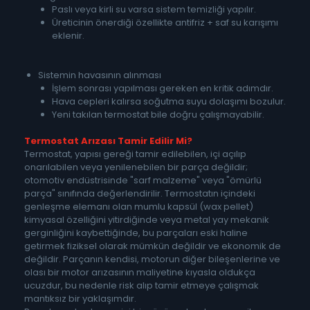
Paslı veya kirli su varsa sistem temizliği yapılır.
Üreticinin önerdiği özellikte antifriz + saf su karışımı
eklenir.
Sistemin havasının alınması
İşlem sonrası yapılması gereken en kritik adımdır.
Hava cepleri kalırsa soğutma suyu dolaşımı bozulur.
Yeni takılan termostat bile doğru çalışmayabilir.
Termostat Arızası Tamir Edilir Mi?
Termostat, yapısı gereği tamir edilebilen, içi açılıp
onarılabilen veya yenilenebilen bir parça değildir;
otomotiv endüstrisinde "sarf malzeme" veya "ömürlü
parça" sınıfında değerlendirilir. Termostatın içindeki
genleşme elemanı olan mumlu kapsül (wax pellet)
kimyasal özelliğini yitirdiğinde veya metal yay mekanik
gerginliğini kaybettiğinde, bu parçaları eski haline
getirmek fiziksel olarak mümkün değildir ve ekonomik de
değildir. Parçanın kendisi, motorun diğer bileşenlerine ve
olası bir motor arızasının maliyetine kıyasla oldukça
ucuzdur, bu nedenle risk alıp tamir etmeye çalışmak
mantıksız bir yaklaşımdır.