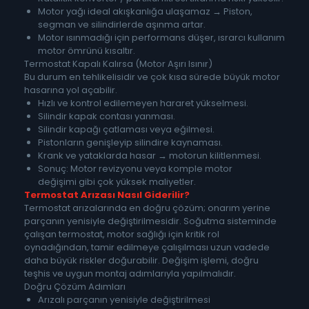
Motor yağı ideal akışkanlığa ulaşamaz → Piston,
segman ve silindirlerde aşınma artar.
Motor ısınmadığı için performans düşer, ısrarcı kullanım
motor ömrünü kısaltır.
Termostat Kapalı Kalırsa (Motor Aşırı Isınır)
Bu durum en tehlikelisidir ve çok kısa sürede büyük motor
hasarına yol açabilir.
Hızlı ve kontrol edilemeyen hararet yükselmesi.
Silindir kapak contası yanması.
Silindir kapağı çatlaması veya eğilmesi.
Pistonların genişleyip silindire kaynaması.
Krank ve yataklarda hasar → motorun kilitlenmesi.
Sonuç: Motor revizyonu veya komple motor
değişimi gibi çok yüksek maliyetler.
Termostat Arızası Nasıl Giderilir?
Termostat arızalarında en doğru çözüm; onarım yerine
parçanın yenisiyle değiştirilmesidir. Soğutma sisteminde
çalışan termostat, motor sağlığı için kritik rol
oynadığından, tamir edilmeye çalışılması uzun vadede
daha büyük riskler doğurabilir. Değişim işlemi, doğru
teşhis ve uygun montaj adımlarıyla yapılmalıdır.
Doğru Çözüm Adımları
Arızalı parçanın yenisiyle değiştirilmesi