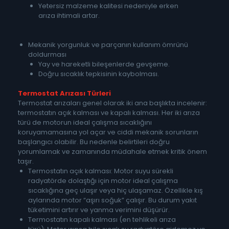
Yetersiz malzeme kalitesi nedeniyle erken
arıza ihtimali artar.
Mekanik yorgunluk ve parçanın kullanım ömrünü
doldurması
Yay ve hareketli bileşenlerde gevşeme.
Doğru sıcaklık tepkisinin kaybolması.
Termostat Arızası Türleri
Termostat arızaları genel olarak iki ana başlıkta incelenir:
termostatın açık kalması ve kapalı kalması. Her iki arıza
türü de motorun ideal çalışma sıcaklığını
koruyamamasına yol açar ve ciddi mekanik sorunların
başlangıcı olabilir. Bu nedenle belirtileri doğru
yorumlamak ve zamanında müdahale etmek kritik önem
taşır.
Termostatın açık kalması: Motor suyu sürekli
radyatörde dolaştığı için motor ideal çalışma
sıcaklığına geç ulaşır veya hiç ulaşamaz. Özellikle kış
aylarında motor “aşırı soğuk” çalışır. Bu durum yakıt
tüketimini artırır ve yanma verimini düşürür.
Termostatın kapalı kalması (en tehlikeli arıza