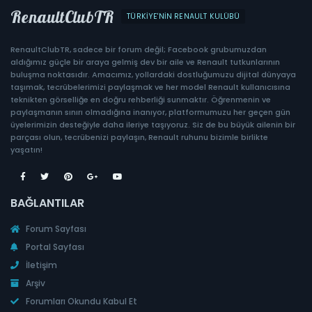
RenaultClubTR
TÜRKIYE'NIN RENAULT KULÜBÜ
RenaultClubTR, sadece bir forum değil; Facebook grubumuzdan
aldığımız güçle bir araya gelmiş dev bir aile ve Renault tutkunlarının
buluşma noktasıdır. Amacımız, yollardaki dostluğumuzu dijital dünyaya
taşımak, tecrübelerimizi paylaşmak ve her model Renault kullanıcısına
teknikten görselliğe en doğru rehberliği sunmaktır. Öğrenmenin ve
paylaşmanın sınırı olmadığına inanıyor, platformumuzu her geçen gün
üyelerimizin desteğiyle daha ileriye taşıyoruz. Siz de bu büyük ailenin bir
parçası olun, tecrübenizi paylaşın, Renault ruhunu bizimle birlikte
yaşatın!
BAĞLANTILAR
Forum Sayfası
Portal Sayfası
İletişim
Arşiv
Forumları Okundu Kabul Et