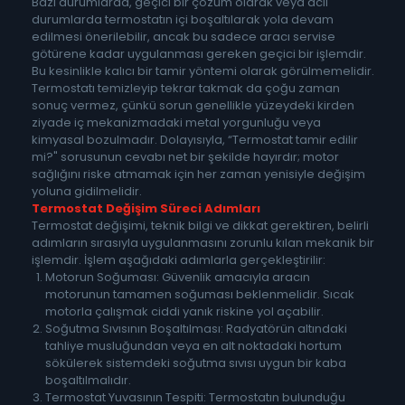
Bazı durumlarda, geçici bir çözüm olarak veya acil
durumlarda termostatın içi boşaltılarak yola devam
edilmesi önerilebilir, ancak bu sadece aracı servise
götürene kadar uygulanması gereken geçici bir işlemdir.
Bu kesinlikle kalıcı bir tamir yöntemi olarak görülmemelidir.
Termostatı temizleyip tekrar takmak da çoğu zaman
sonuç vermez, çünkü sorun genellikle yüzeydeki kirden
ziyade iç mekanizmadaki metal yorgunluğu veya
kimyasal bozulmadır. Dolayısıyla, “Termostat tamir edilir
mi?" sorusunun cevabı net bir şekilde hayırdır; motor
sağlığını riske atmamak için her zaman yenisiyle değişim
yoluna gidilmelidir.
Termostat Değişim Süreci Adımları
Termostat değişimi, teknik bilgi ve dikkat gerektiren, belirli
adımların sırasıyla uygulanmasını zorunlu kılan mekanik bir
işlemdir. İşlem aşağıdaki adımlarla gerçekleştirilir:
Motorun Soğuması: Güvenlik amacıyla aracın
motorunun tamamen soğuması beklenmelidir. Sıcak
motorla çalışmak ciddi yanık riskine yol açabilir.
Soğutma Sıvısının Boşaltılması: Radyatörün altındaki
tahliye musluğundan veya en alt noktadaki hortum
sökülerek sistemdeki soğutma sıvısı uygun bir kaba
boşaltılmalıdır.
Termostat Yuvasının Tespiti: Termostatın bulunduğu