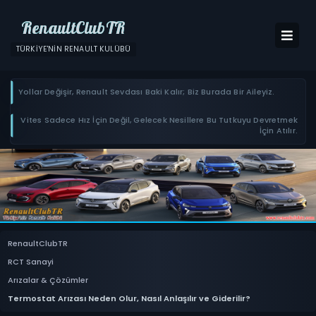
RenaultClubTR
TÜRKIYE'NIN RENAULT KULÜBÜ
Yollar Değişir, Renault Sevdası Baki Kalır; Biz Burada Bir Aileyiz.
Vites Sadece Hız İçin Değil, Gelecek Nesillere Bu Tutkuyu Devretmek
İçin Atılır.
RenaultClubTR
RCT Sanayi
Arızalar & Çözümler
Termostat Arızası Neden Olur, Nasıl Anlaşılır ve Giderilir?