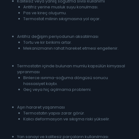
Kalitesiz veya yanlış soğutma sıvısı kullanımı
Antifriz yerine musluk suyu konulması.
Pas ve kireç oluşumu.
Termostat milinin sıkışmasına yol açar.
Antifriz değişim periyodunun aksatılması
Tortu ve kir birikimi artar.
Mekanizmanın rahat hareket etmesi engellenir.
Termostatın içinde bulunan mumlu kapsülün kimyasal
yıpranması
Binlerce ısınma-soğuma döngüsü sonucu
hassasiyet kaybı.
Geç veya hiç açılmama problemi.
Aşırı hararet yaşanması
Termostatın yapısı zarar görür.
Kalıcı deformasyon ve sıkışma riski yükselir.
Yan sanayi ve kalitesiz parçaların kullanılması