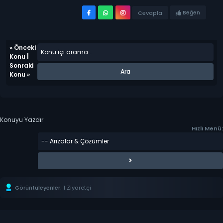
Beğen
Cevapla
«
Önceki
Konu
|
Sonraki
Konu
»
Konuyu Yazdır
Hızlı Menü:
Görüntüleyenler:
1 Ziyaretçi