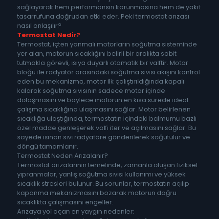
sağlayarak hem performansın korunmasına hem de yakıt
tasarrufuna doğrudan etki eder. Peki termostat arızası
nasıl anlaşılır?
Termostat Nedir?
Termostat, içten yanmalı motorların soğutma sisteminde
yer alan, motorun sıcaklığını belirli bir aralıkta sabit
tutmakla görevli, ısıya duyarlı otomatik bir valftir. Motor
bloğu ile radyatör arasındaki soğutma sıvısı akışını kontrol
eden bu mekanizma, motor ilk çalıştırıldığında kapalı
kalarak soğutma sıvısının sadece motor içinde
dolaşmasını ve böylece motorun en kısa sürede ideal
çalışma sıcaklığına ulaşmasını sağlar. Motor belirlenen
sıcaklığa ulaştığında, termostatın içindeki balmumu bazlı
özel madde genleşerek valfi iter ve açılmasını sağlar. Bu
sayede ısınan sıvı radyatöre gönderilerek soğutulur ve
döngü tamamlanır.
Termostat Neden Arızalanır?
Termostat arızalarının temelinde, zamanla oluşan fiziksel
yıpranmalar, yanlış soğutma sıvısı kullanımı ve yüksek
sıcaklık stresleri bulunur. Bu sorunlar, termostatın açılıp
kapanma mekanizmasını bozarak motorun doğru
sıcaklıkta çalışmasını engeller.
Arızaya yol açan en yaygın nedenler: