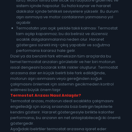
türü): Motor ısınsa bile sıcak su radyatöre gidemez ve
sistem içinde hapsolur. Su hızla kaynar ve hararet
dakikalar içinde tehlikeli seviyelere yükselir. Bu durum
aşırı ısınmaya ve motor contalarının yanmasına yol
açabilir.
Termostatın yarı açık şekilde takılı kalması: Termostat
tam açılıp kapanmaz; bu da belirsiz ve düzensiz
sıcaklık dalgalanmalarına neden olur. Hararet
göstergesi sürekli iniş–çıkış yapabilir ve soğutma
performansı kararsız hale gelir.
Dizel ya da benzinli fark etmeksizin tüm araçlarda bu
temel termostat arızaları görülebilir ve her biri motorun
ısısal dengesini bozarak kritik riskler oluşturur. Termostat
arızasına dair en küçük belirti bile fark edildiğinde,
motorun aşırı ısınmasını veya gereğinden soğuk
çalışmasını önlemek için sistemin gecikmeden kontrol
edilmesi büyük önem taşır.
Termostat Arızası Nasıl Anlaşılır?
Termostat arızası, motorun ideal sıcaklıkta çalışmasını
engellediği için sürüş sırasında bazı belirgin tepkilerle
kendini gösterir. Hararet göstergesiyle birlikte kalorifer
performansı, bu arızanın en net anlaşılabileceği iki önemli
göstergedir.
Aşağıdaki belirtiler termostat arızasına işaret eder: