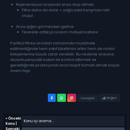
Rejenerasyon sırasında aracı stop etmek.
Filtre daha da dolar + yağa yakıt karışması riski
oluşur.
Arıza ışığını görmezden gelme.
Tıkanıklık arttıkça onarım maliyeti katlanır.
Partikül filtresi arızaları zamanında müdahale
edilmediğinde hem yakıt tüketimini artırır hem de motor
bileşenlerine büyük zarar verebilir. Bu nedenle aracınızı
düzenli periyodik bakım ile kontrol ettirmek ve
gerektiğinde profesyonel arıza tespit hizmeti almak büyük
önem taşır.
Beğen
Cevapla
«
Önceki
Konu
|
Sonraki