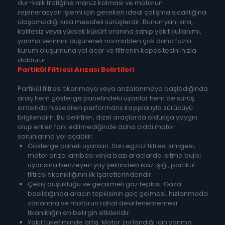
dur-kalk trafiğine maruz kalması ve motorun
rejenerasyon işlemi için gereken ideal çalışma sıcaklığına
ulaşamadığı kısa mesafeli sürüşlerdir. Bunun yanı sıra,
kalitesiz veya yüksek kükürt oranına sahip yakıt kullanımı,
yanma verimini düşürerek normalden çok daha fazla
kurum oluşumuna yol açar ve filtrenin kapasitesini hızla
doldurur.
Partikül Filtresi Arızası Belirtileri
Partikül filtresi tıkanmaya veya arızalanmaya başladığında
araç hem gösterge panelindeki uyarılar hem de sürüş
sırasında hissedilen performans kayıplarıyla sürücüyü
bilgilendirir. Bu belirtiler, dizel araçlarda oldukça yaygın
olup erken fark edilmediğinde daha ciddi motor
sorunlarına yol açabilir.
Gösterge paneli uyarıları: Sarı egzoz filtresi simgesi,
motor arıza lambası veya bazı araçlarda ısıtma bujisi
uyarısına benzeyen yay şeklindeki ikaz ışığı, partikül
filtresi tıkanıklığının ilk işaretlerindendir.
Çekiş düşüklüğü ve gecikmeli gaz tepkisi: Gaza
basıldığında aracın tepkisinin geç gelmesi, hızlanmada
zorlanma ve motorun rahat devirlenememesi
tıkanıklığın en belirgin etkileridir.
Yakıt tüketiminde artış: Motor zorlandığı için yanma