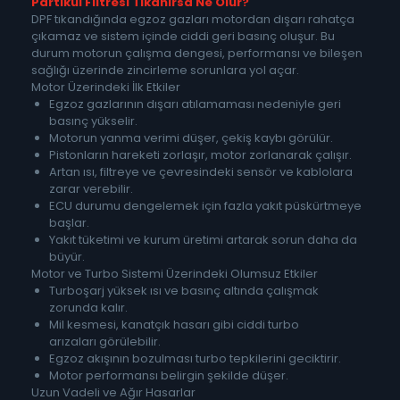
Partikül Filtresi Tıkanırsa Ne Olur?
DPF tıkandığında egzoz gazları motordan dışarı rahatça
çıkamaz ve sistem içinde ciddi geri basınç oluşur. Bu
durum motorun çalışma dengesi, performansı ve bileşen
sağlığı üzerinde zincirleme sorunlara yol açar.
Motor Üzerindeki İlk Etkiler
Egzoz gazlarının dışarı atılamaması nedeniyle geri
basınç yükselir.
Motorun yanma verimi düşer, çekiş kaybı görülür.
Pistonların hareketi zorlaşır, motor zorlanarak çalışır.
Artan ısı, filtreye ve çevresindeki sensör ve kablolara
zarar verebilir.
ECU durumu dengelemek için fazla yakıt püskürtmeye
başlar.
Yakıt tüketimi ve kurum üretimi artarak sorun daha da
büyür.
Motor ve Turbo Sistemi Üzerindeki Olumsuz Etkiler
Turboşarj yüksek ısı ve basınç altında çalışmak
zorunda kalır.
Mil kesmesi, kanatçık hasarı gibi ciddi turbo
arızaları görülebilir.
Egzoz akışının bozulması turbo tepkilerini geciktirir.
Motor performansı belirgin şekilde düşer.
Uzun Vadeli ve Ağır Hasarlar