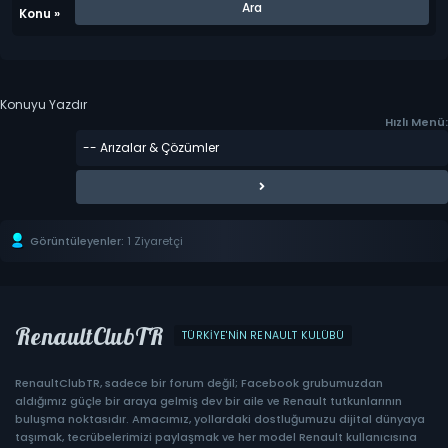
Konu
»
Konuyu Yazdır
Hızlı Menü:
Görüntüleyenler:
1 Ziyaretçi
RenaultClubTR
TÜRKIYE'NIN RENAULT KULÜBÜ
RenaultClubTR, sadece bir forum değil; Facebook grubumuzdan
aldığımız güçle bir araya gelmiş dev bir aile ve Renault tutkunlarının
buluşma noktasıdır. Amacımız, yollardaki dostluğumuzu dijital dünyaya
taşımak, tecrübelerimizi paylaşmak ve her model Renault kullanıcısına