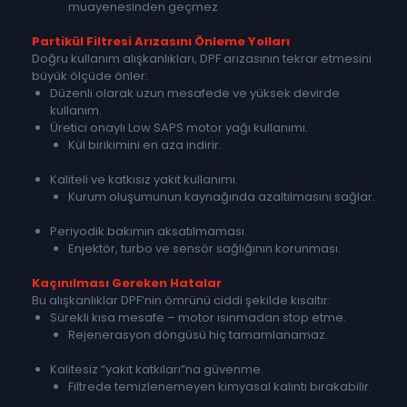
muayenesinden geçmez
Partikül Filtresi Arızasını Önleme Yolları
Doğru kullanım alışkanlıkları, DPF arızasının tekrar etmesini
büyük ölçüde önler:
Düzenli olarak uzun mesafede ve yüksek devirde
kullanım.
Üretici onaylı Low SAPS motor yağı kullanımı.
Kül birikimini en aza indirir.
Kaliteli ve katkısız yakıt kullanımı.
Kurum oluşumunun kaynağında azaltılmasını sağlar.
Periyodik bakımın aksatılmaması.
Enjektör, turbo ve sensör sağlığının korunması.
Kaçınılması Gereken Hatalar
Bu alışkanlıklar DPF’nin ömrünü ciddi şekilde kısaltır:
Sürekli kısa mesafe – motor ısınmadan stop etme.
Rejenerasyon döngüsü hiç tamamlanamaz.
Kalitesiz “yakıt katkıları”na güvenme.
Filtrede temizlenemeyen kimyasal kalıntı bırakabilir.