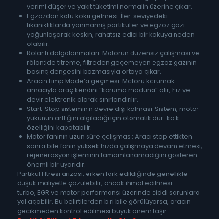
verimi düşer ve yakıt tüketimi normalin üzerine çıkar.
Egzozdan kötü koku gelmesi: İleri seviyedeki
tıkanıklıklarda yanmamış partiküller ve egzoz gazı
yoğunlaşarak keskin, rahatsız edici bir kokuya neden
olabilir.
Rölanti dalgalanmaları: Motorun düzensiz çalışması ve
rölantide titreme, filtreden geçemeyen egzoz gazının
basınç dengesini bozmasıyla ortaya çıkar.
Aracın Limp Mode’a geçmesi: Motoru korumak
amacıyla araç kendini “koruma moduna” alır; hız ve
devir elektronik olarak sınırlandırılır.
Start-Stop sisteminin devre dışı kalması: Sistem, motor
yükünün arttığını algıladığı için otomatik dur-kalk
özelliğini kapatabilir.
Motor fanının uzun süre çalışması: Aracı stop ettikten
sonra bile fanın yüksek hızda çalışmaya devam etmesi,
rejenerasyon işleminin tamamlanamadığını gösteren
önemli bir uyarıdır.
Partikül filtresi arızası, erken fark edildiğinde genellikle
düşük maliyetle çözülebilir; ancak ihmal edilmesi
turbo, EGR ve motor performansı üzerinde ciddi sorunlara
yol açabilir. Bu belirtilerden biri bile görülüyorsa, aracın
gecikmeden kontrol edilmesi büyük önem taşır.