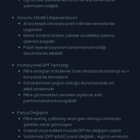
yanmasını sağlar
Zorunlu (Statik) Rejenerasyon
Arıza tespit cihazıyla park hâlinde servislerde
uygulanır
Motor kontrol ünitesi yüksek sıcaklıkta yanma
işlemini başlatır
Pasif rejenerasyonun tamamlanamadığı
durumlarda etkilidir
Profesyonel DPF Temizliği
Filtre araçtan sökülerek özel cihazlarda basınçlı su +
kimyasal ile temizlenir
Kül birikiminin yoğun olduğu durumlardaki en
etkili yöntemdir
Filtre gözenekleri yeniden açılarak eski
performansına kavuşabilir
Parça Değişimi
Filtre erimiş, çatlamış veya geri dönüşü olmayan
şekilde zarar görmüşse
Orijinal veya kaliteli muadil DPF ile değişim yapılır
Yazılımsal (DPF iptali) yasal değildir , egzoz emisyon