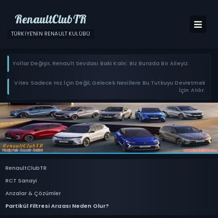
RenaultClubTR
TÜRKIYE'NIN RENAULT KULÜBÜ
Yollar Değişir, Renault Sevdası Baki Kalır; Biz Burada Bir Aileyiz.
Vites Sadece Hız İçin Değil, Gelecek Nesillere Bu Tutkuyu Devretmek
İçin Atılır.
RenaultClubTR
RCT Sanayi
Arızalar & Çözümler
Partikül Filtresi Arızası Neden Olur?