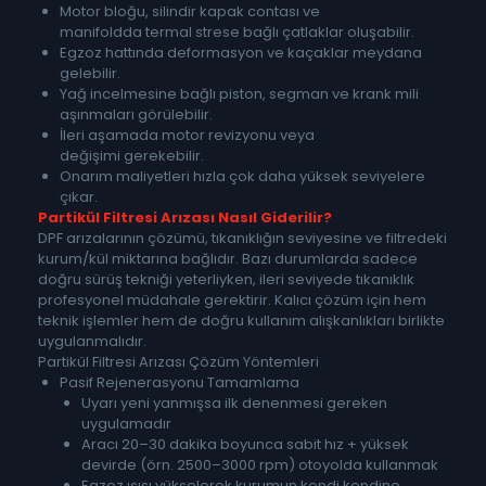
Motor bloğu, silindir kapak contası ve
manifoldda termal strese bağlı çatlaklar oluşabilir.
Egzoz hattında deformasyon ve kaçaklar meydana
gelebilir.
Yağ incelmesine bağlı piston, segman ve krank mili
aşınmaları görülebilir.
İleri aşamada motor revizyonu veya
değişimi gerekebilir.
Onarım maliyetleri hızla çok daha yüksek seviyelere
çıkar.
Partikül Filtresi Arızası Nasıl Giderilir?
DPF arızalarının çözümü, tıkanıklığın seviyesine ve filtredeki
kurum/kül miktarına bağlıdır. Bazı durumlarda sadece
doğru sürüş tekniği yeterliyken, ileri seviyede tıkanıklık
profesyonel müdahale gerektirir. Kalıcı çözüm için hem
teknik işlemler hem de doğru kullanım alışkanlıkları birlikte
uygulanmalıdır.
Partikül Filtresi Arızası Çözüm Yöntemleri
Pasif Rejenerasyonu Tamamlama
Uyarı yeni yanmışsa ilk denenmesi gereken
uygulamadır
Aracı 20–30 dakika boyunca sabit hız + yüksek
devirde (örn. 2500–3000 rpm) otoyolda kullanmak
Egzoz ısısı yükselerek kurumun kendi kendine