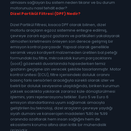
almasını sağlayan bu sistem neden tıkanır ve bu durum
motorunuzu nasıl tehdit eder?
Dizel Partikül Filtresi (DPF) Nedir?
Dizel Partikül Filtresi, kısaca DPF olarak bilinen, dizel
motorlu araçların egzoz sistemine entegre edilmiş,
çevreye zararlı egzoz gazlarını ve partikülleri yakalayarak
atmosferi kirletmesini önleyen son derece gelişmiş bir
emisyon kontrol parçasıdır. Yapısal olarak genellikle
seramik veya kordiyerit malzemeden üretilen bal peteği
formundaki bu filtre, mikroskobik kurum parçacıklarını
(soot) gözenekli duvarlarında hapsederken temiz
gazların geçişine izin verecek şekilde tasarlanmıştır. Motor
kontrol ünitesi (ECU), filtre içerisindeki doluluk oranını
basınç farkı sensörleri aracılığıyla sürekli olarak izler ve
belirli bir doluluk seviyesine ulaşıldığında, biriken kurumun
yüksek sıcaklıkta yakılarak zararsız küle dönüştürülmesi
işlemini, yani rejenerasyonu tetikler. Euro 5 ve Euro 6
emisyon standartlarına uyum sağlamak amacıyla
geliştirilen bu teknoloji, dizel araçların çevreye yaydığı
siyah dumanı ve kanserojen maddeleri %80 ile %99
oranında azaltarak hem insan sağlığını hem de
ekosistemi koruma altına alan kritik bir mühendislik
ürünüdür.