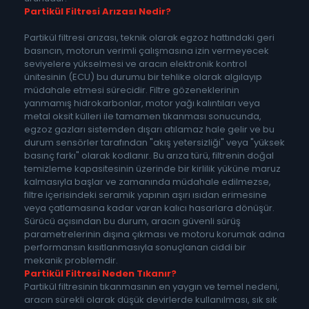
Partikül Filtresi Arızası Nedir?
Partikül filtresi arızası, teknik olarak egzoz hattındaki geri
basıncın, motorun verimli çalışmasına izin vermeyecek
seviyelere yükselmesi ve aracın elektronik kontrol
ünitesinin (ECU) bu durumu bir tehlike olarak algılayıp
müdahale etmesi sürecidir. Filtre gözeneklerinin
yanmamış hidrokarbonlar, motor yağı kalıntıları veya
metal oksit külleri ile tamamen tıkanması sonucunda,
egzoz gazları sistemden dışarı atılamaz hale gelir ve bu
durum sensörler tarafından "akış yetersizliği" veya "yüksek
basınç farkı" olarak kodlanır. Bu arıza türü, filtrenin doğal
temizleme kapasitesinin üzerinde bir kirlilik yüküne maruz
kalmasıyla başlar ve zamanında müdahale edilmezse,
filtre içerisindeki seramik yapının aşırı ısıdan erimesine
veya çatlamasına kadar varan kalıcı hasarlara dönüşür.
Sürücü açısından bu durum, aracın güvenli sürüş
parametrelerinin dışına çıkması ve motoru korumak adına
performansın kısıtlanmasıyla sonuçlanan ciddi bir
mekanik problemdir.
Partikül Filtresi Neden Tıkanır?
Partikül filtresinin tıkanmasının en yaygın ve temel nedeni,
aracın sürekli olarak düşük devirlerde kullanılması, sık sık