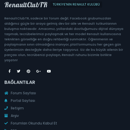
RenaultClubTR
TÜRKIYE'NIN RENAULT KULÜBÜ
RenaultClubTR, sadece bir forum değil; Facebook grubumuzdan
aldığımız güçle bir araya gelmiş dev bir aile ve Renault tutkunlarının
buluşma noktasıdır. Amacımız, yollardaki dostluğumuzu dijital dünyaya
taşımak, tecrübelerimizi paylaşmak ve her model Renault kullanıcısına
teknikten görselliğe en doğru rehberliği sunmaktır. Öğrenmenin ve
paylaşmanın sınırı olmadığına inanıyor, platformumuzu her geçen gün
üyelerimizin desteğiyle daha ileriye taşıyoruz. Siz de bu büyük ailenin bir
parçası olun, tecrübenizi paylaşın, Renault ruhunu bizimle birlikte
yaşatın!
BAĞLANTILAR
Forum Sayfası
Portal Sayfası
İletişim
Arşiv
Forumları Okundu Kabul Et