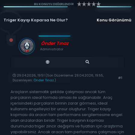
BU KONUYU DEĞERLENDİR
Triger Kayışı Koparsa Ne Olur?
Konu Görünümü
Önder Tınaz
Administrator
29.04.2026, 19:51
(Son Düzenleme: 29.04.2026, 19:55,
#1
Düzenleyen:
Önder Tınaz
.)
Araçların sistematik şekilde çalışması ancak tüm
parçaların ideal formda olması ile sağlanabilir. Araç
içerisindeki parçaların birinin zarar görmesi, ideal
kullanımı engelleyici bir unsur oluşturur. Triger kayışı
kopması da aracın tam performans sergilemesine engel
olan arızalardan biridir. Triger kayışının kopması
durumunda triger zincir değişimi ve fiyatları için araştırma
yapabilirsiniz. Ancak aracın tam performans çalışması için