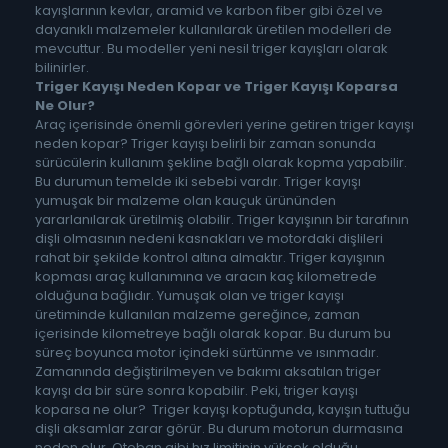
kayışlarının kevlar, aramid ve karbon fiber gibi özel ve
dayanıklı malzemeler kullanılarak üretilen modelleri de
mevcuttur. Bu modeller yeni nesil triger kayışları olarak
bilinirler.
Triger Kayışı Neden Kopar ve Triger Kayışı Koparsa
Ne Olur?
Araç içerisinde önemli görevleri yerine getiren triger kayışı
neden kopar? Triger kayışı belirli bir zaman sonunda
sürücülerin kullanım şekline bağlı olarak kopma yapabilir.
Bu durumun temelde iki sebebi vardır. Triger kayışı
yumuşak bir malzeme olan kauçuk ürününden
yararlanılarak üretilmiş olabilir. Triger kayışının bir tarafının
dişli olmasının nedeni kasnakları ve motordaki dişlileri
rahat bir şekilde kontrol altına almaktır. Triger kayışının
kopması araç kullanımına ve aracın kaç kilometrede
olduğuna bağlıdır. Yumuşak olan ve triger kayışı
üretiminde kullanılan malzeme gereğince, zaman
içerisinde kilometreye bağlı olarak kopar. Bu durum bu
süreç boyunca motor içindeki sürtünme ve ısınmadır.
Zamanında değiştirilmeyen ve bakımı aksatılan triger
kayışı da bir süre sonra kopabilir. Peki, triger kayışı
koparsa ne olur? Triger kayışı koptuğunda, kayışın tuttuğu
dişli aksamlar zarar görür. Bu durum motorun durmasına
neden olur. Otoban gibi hız limitinin yüksek olduğu