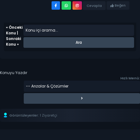
Beğen
Cevapla
«
Önceki
Konu
|
Sonraki
Konu
»
Konuyu Yazdır
Hızlı Menü:
Görüntüleyenler:
1 Ziyaretçi