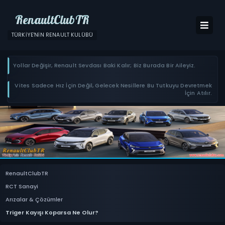
RenaultClubTR
TÜRKIYE'NIN RENAULT KULÜBÜ
Yollar Değişir, Renault Sevdası Baki Kalır; Biz Burada Bir Aileyiz.
Vites Sadece Hız İçin Değil, Gelecek Nesillere Bu Tutkuyu Devretmek
İçin Atılır.
RenaultClubTR
RCT Sanayi
Arızalar & Çözümler
Triger Kayışı Koparsa Ne Olur?