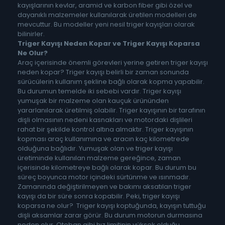
kayışlarının kevlar, aramid ve karbon fiber gibi özel ve
dayanıklı malzemeler kullanılarak üretilen modelleri de
mevcuttur. Bu modeller yeni nesil triger kayışları olarak
bilinirler.
Triger Kayışı Neden Kopar ve Triger Kayışı Koparsa
Ne Olur?
Araç içerisinde önemli görevleri yerine getiren triger kayışı
neden kopar? Triger kayışı belirli bir zaman sonunda
sürücülerin kullanım şekline bağlı olarak kopma yapabilir.
Bu durumun temelde iki sebebi vardır. Triger kayışı
yumuşak bir malzeme olan kauçuk ürününden
yararlanılarak üretilmiş olabilir. Triger kayışının bir tarafının
dişli olmasının nedeni kasnakları ve motordaki dişlileri
rahat bir şekilde kontrol altına almaktır. Triger kayışının
kopması araç kullanımına ve aracın kaç kilometrede
olduğuna bağlıdır. Yumuşak olan ve triger kayışı
üretiminde kullanılan malzeme gereğince, zaman
içerisinde kilometreye bağlı olarak kopar. Bu durum bu
süreç boyunca motor içindeki sürtünme ve ısınmadır.
Zamanında değiştirilmeyen ve bakımı aksatılan triger
kayışı da bir süre sonra kopabilir. Peki, triger kayışı
koparsa ne olur? Triger kayışı koptuğunda, kayışın tuttuğu
dişli aksamlar zarar görür. Bu durum motorun durmasına
neden olur. Otoban gibi hız limitinin yüksek olduğu