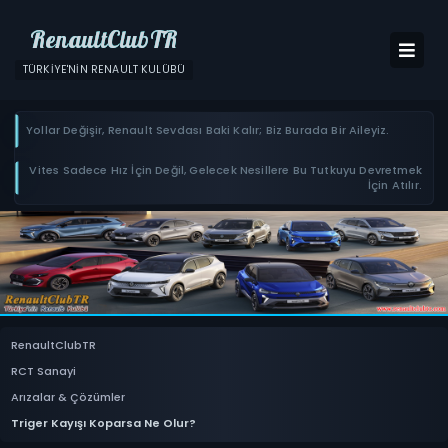
RenaultClubTR
TÜRKIYE'NIN RENAULT KULÜBÜ
Yollar Değişir, Renault Sevdası Baki Kalır; Biz Burada Bir Aileyiz.
Vites Sadece Hız İçin Değil, Gelecek Nesillere Bu Tutkuyu Devretmek
İçin Atılır.
RenaultClubTR
RCT Sanayi
Arızalar & Çözümler
Triger Kayışı Koparsa Ne Olur?