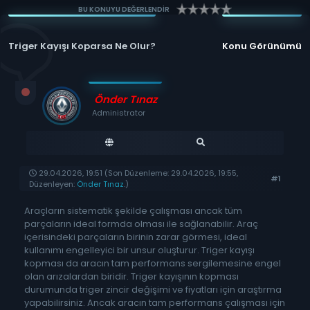
BU KONUYU DEĞERLENDİR
Triger Kayışı Koparsa Ne Olur?
Konu Görünümü
Önder Tınaz
Administrator
29.04.2026, 19:51
(Son Düzenleme: 29.04.2026, 19:55,
#1
Düzenleyen:
Önder Tınaz
.)
Araçların sistematik şekilde çalışması ancak tüm
parçaların ideal formda olması ile sağlanabilir. Araç
içerisindeki parçaların birinin zarar görmesi, ideal
kullanımı engelleyici bir unsur oluşturur. Triger kayışı
kopması da aracın tam performans sergilemesine engel
olan arızalardan biridir. Triger kayışının kopması
durumunda triger zincir değişimi ve fiyatları için araştırma
yapabilirsiniz. Ancak aracın tam performans çalışması için