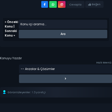
Beğen
Cevapla
«
Önceki
Konu
|
Sonraki
Konu
»
Konuyu Yazdır
Hızlı Menü:
Görüntüleyenler:
1 Ziyaretçi