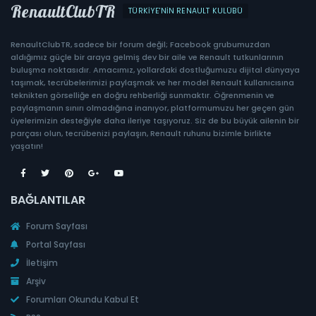
RenaultClubTR
TÜRKIYE'NIN RENAULT KULÜBÜ
RenaultClubTR, sadece bir forum değil; Facebook grubumuzdan
aldığımız güçle bir araya gelmiş dev bir aile ve Renault tutkunlarının
buluşma noktasıdır. Amacımız, yollardaki dostluğumuzu dijital dünyaya
taşımak, tecrübelerimizi paylaşmak ve her model Renault kullanıcısına
teknikten görselliğe en doğru rehberliği sunmaktır. Öğrenmenin ve
paylaşmanın sınırı olmadığına inanıyor, platformumuzu her geçen gün
üyelerimizin desteğiyle daha ileriye taşıyoruz. Siz de bu büyük ailenin bir
parçası olun, tecrübenizi paylaşın, Renault ruhunu bizimle birlikte
yaşatın!
BAĞLANTILAR
Forum Sayfası
Portal Sayfası
İletişim
Arşiv
Forumları Okundu Kabul Et