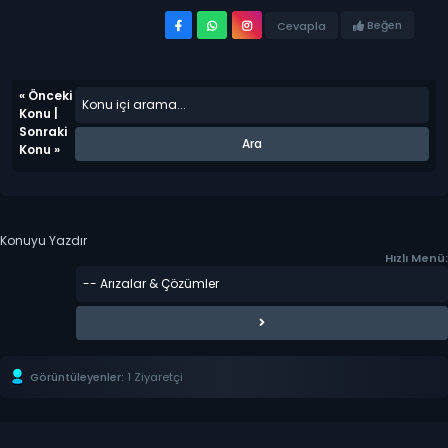
Beğen
Cevapla
«
Önceki
Konu
|
Sonraki
Konu
»
Konuyu Yazdır
Hızlı Menü:
Görüntüleyenler:
1 Ziyaretçi