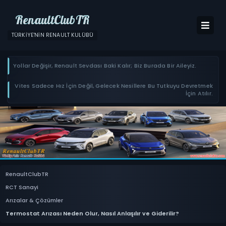
RenaultClubTR
TÜRKIYE'NIN RENAULT KULÜBÜ
Yollar Değişir, Renault Sevdası Baki Kalır; Biz Burada Bir Aileyiz.
Vites Sadece Hız İçin Değil, Gelecek Nesillere Bu Tutkuyu Devretmek
İçin Atılır.
RenaultClubTR
RCT Sanayi
Arızalar & Çözümler
Termostat Arızası Neden Olur, Nasıl Anlaşılır ve Giderilir?