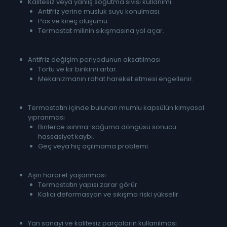
Kalitesiz veya yanlış soğutma sıvısı kullanımı
Antifriz yerine musluk suyu konulması.
Pas ve kireç oluşumu.
Termostat milinin sıkışmasına yol açar.
Antifriz değişim periyodunun aksatılması
Tortu ve kir birikimi artar.
Mekanizmanın rahat hareket etmesi engellenir.
Termostatın içinde bulunan mumlu kapsülün kimyasal
yıpranması
Binlerce ısınma-soğuma döngüsü sonucu
hassasiyet kaybı.
Geç veya hiç açılmama problemi.
Aşırı hararet yaşanması
Termostatın yapısı zarar görür.
Kalıcı deformasyon ve sıkışma riski yükselir.
Yan sanayi ve kalitesiz parçaların kullanılması