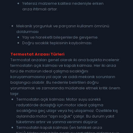
Yetersiz malzeme kalitesi nedeniyle erken
arıza ihtimali artar.
Mekanik yorgunluk ve parçanın kullanım ömrünü
doldurması
Yay ve hareketli bileşenlerde gevşeme.
Doğru sıcaklık tepkisinin kaybolması.
Termostat Arızası Türleri
Termostat arızaları genel olarak iki ana başlıkta incelenir:
termostatın açık kalması ve kapalı kalması. Her iki arıza
türü de motorun ideal çalışma sıcaklığını
koruyamamasına yol açar ve ciddi mekanik sorunların
başlangıcı olabilir. Bu nedenle belirtileri doğru
yorumlamak ve zamanında müdahale etmek kritik önem
taşır.
Termostatın açık kalması: Motor suyu sürekli
radyatörde dolaştığı için motor ideal çalışma
sıcaklığına geç ulaşır veya hiç ulaşamaz. Özellikle kış
aylarında motor “aşırı soğuk” çalışır. Bu durum yakıt
tüketimini artırır ve yanma verimini düşürür.
Termostatın kapalı kalması (en tehlikeli arıza