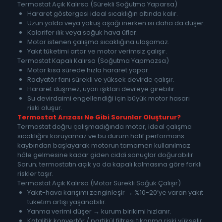
Termostat Açık Kalırsa (Sürekli Soğutma Yaparsa)
Hararet göstergesi ideal sıcaklığın altında kalır.
Uzun yolda veya yokuş aşağı inerken ısı daha da düşer.
Kalorifer ılık veya soğuk hava üfler.
Motor istenen çalışma sıcaklığına ulaşamaz.
Yakıt tüketimi artar ve motor verimsiz çalışır.
Termostat Kapalı Kalırsa (Soğutma Yapmazsa)
Motor kısa sürede hızla hararet yapar.
Radyatör fanı sürekli ve yüksek devirde çalışır.
Hararet düşmez, uyarı ışıkları devreye girebilir.
Su devirdaimi engellendiği için büyük motor hasarı
riski oluşur.
Termostat Arızası Ne Gibi Sorunlar Oluşturur?
Termostat doğru çalışmadığında motor, ideal çalışma
sıcaklığını koruyamaz ve bu durum hafif performans
kaybından başlayarak motorun tamamen kullanılmaz
hâle gelmesine kadar giden ciddi sonuçlar doğurabilir.
Sorun; termostatın açık ya da kapalı kalmasına göre farklı
riskler taşır.
Termostat Açık Kalırsa (Motor Sürekli Soğuk Çalışır)
Yakıt-hava karışımı zenginleşir → %10-20’ye varan yakıt
tüketim artışı yaşanabilir.
Yanma verimi düşer → kurum birikimi hızlanır.
Katalitik konvertör / partikül filtresi tıkanma riski yükselir.