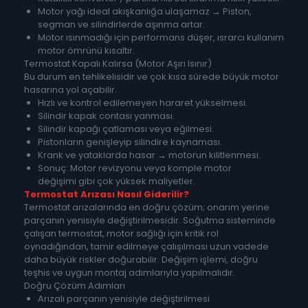
Motor yağı ideal akışkanlığa ulaşamaz → Piston,
segman ve silindirlerde aşınma artar.
Motor ısınmadığı için performans düşer, ısrarcı kullanım
motor ömrünü kısaltır.
Termostat Kapalı Kalırsa (Motor Aşırı Isınır)
Bu durum en tehlikelisidir ve çok kısa sürede büyük motor
hasarına yol açabilir.
Hızlı ve kontrol edilemeyen hararet yükselmesi.
Silindir kapak contası yanması.
Silindir kapağı çatlaması veya eğilmesi.
Pistonların genişleyip silindire kaynaması.
Krank ve yataklarda hasar → motorun kilitlenmesi.
Sonuç: Motor revizyonu veya komple motor
değişimi gibi çok yüksek maliyetler.
Termostat Arızası Nasıl Giderilir?
Termostat arızalarında en doğru çözüm; onarım yerine
parçanın yenisiyle değiştirilmesidir. Soğutma sisteminde
çalışan termostat, motor sağlığı için kritik rol
oynadığından, tamir edilmeye çalışılması uzun vadede
daha büyük riskler doğurabilir. Değişim işlemi, doğru
teşhis ve uygun montaj adımlarıyla yapılmalıdır.
Doğru Çözüm Adımları
Arızalı parçanın yenisiyle değiştirilmesi