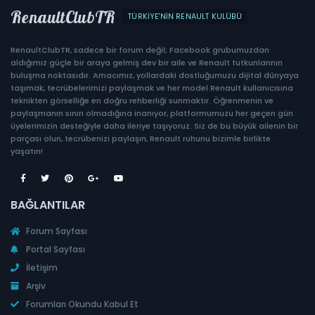
RenaultClubTR
TÜRKIYE'NIN RENAULT KULÜBÜ
RenaultClubTR, sadece bir forum değil; Facebook grubumuzdan
aldığımız güçle bir araya gelmiş dev bir aile ve Renault tutkunlarının
buluşma noktasıdır. Amacımız, yollardaki dostluğumuzu dijital dünyaya
taşımak, tecrübelerimizi paylaşmak ve her model Renault kullanıcısına
teknikten görselliğe en doğru rehberliği sunmaktır. Öğrenmenin ve
paylaşmanın sınırı olmadığına inanıyor, platformumuzu her geçen gün
üyelerimizin desteğiyle daha ileriye taşıyoruz. Siz de bu büyük ailenin bir
parçası olun, tecrübenizi paylaşın, Renault ruhunu bizimle birlikte
yaşatın!
BAĞLANTILAR
Forum Sayfası
Portal Sayfası
İletişim
Arşiv
Forumları Okundu Kabul Et