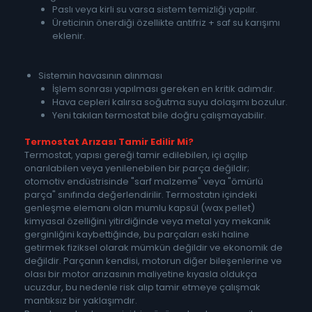
Paslı veya kirli su varsa sistem temizliği yapılır.
Üreticinin önerdiği özellikte antifriz + saf su karışımı
eklenir.
Sistemin havasının alınması
İşlem sonrası yapılması gereken en kritik adımdır.
Hava cepleri kalırsa soğutma suyu dolaşımı bozulur.
Yeni takılan termostat bile doğru çalışmayabilir.
Termostat Arızası Tamir Edilir Mi?
Termostat, yapısı gereği tamir edilebilen, içi açılıp
onarılabilen veya yenilenebilen bir parça değildir;
otomotiv endüstrisinde "sarf malzeme" veya "ömürlü
parça" sınıfında değerlendirilir. Termostatın içindeki
genleşme elemanı olan mumlu kapsül (wax pellet)
kimyasal özelliğini yitirdiğinde veya metal yay mekanik
gerginliğini kaybettiğinde, bu parçaları eski haline
getirmek fiziksel olarak mümkün değildir ve ekonomik de
değildir. Parçanın kendisi, motorun diğer bileşenlerine ve
olası bir motor arızasının maliyetine kıyasla oldukça
ucuzdur, bu nedenle risk alıp tamir etmeye çalışmak
mantıksız bir yaklaşımdır.