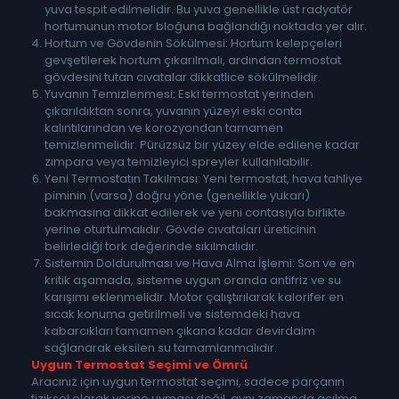
yuva tespit edilmelidir. Bu yuva genellikle üst radyatör
hortumunun motor bloğuna bağlandığı noktada yer alır.
Hortum ve Gövdenin Sökülmesi: Hortum kelepçeleri
gevşetilerek hortum çıkarılmalı, ardından termostat
gövdesini tutan cıvatalar dikkatlice sökülmelidir.
Yuvanın Temizlenmesi: Eski termostat yerinden
çıkarıldıktan sonra, yuvanın yüzeyi eski conta
kalıntılarından ve korozyondan tamamen
temizlenmelidir. Pürüzsüz bir yüzey elde edilene kadar
zımpara veya temizleyici spreyler kullanılabilir.
Yeni Termostatın Takılması: Yeni termostat, hava tahliye
piminin (varsa) doğru yöne (genellikle yukarı)
bakmasına dikkat edilerek ve yeni contasıyla birlikte
yerine oturtulmalıdır. Gövde cıvataları üreticinin
belirlediği tork değerinde sıkılmalıdır.
Sistemin Doldurulması ve Hava Alma İşlemi: Son ve en
kritik aşamada, sisteme uygun oranda antifriz ve su
karışımı eklenmelidir. Motor çalıştırılarak kalorifer en
sıcak konuma getirilmeli ve sistemdeki hava
kabarcıkları tamamen çıkana kadar devirdaim
sağlanarak eksilen su tamamlanmalıdır.
Uygun Termostat Seçimi ve Ömrü
Aracınız için uygun termostat seçimi, sadece parçanın
fiziksel olarak yerine uyması değil, aynı zamanda açılma