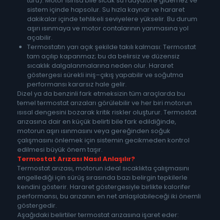
türü): Motor ısınsa bile sıcak su radyatöre gidemez ve
sistem içinde hapsolur. Su hızla kaynar ve hararet
dakikalar içinde tehlikeli seviyelere yükselir. Bu durum
aşırı ısınmaya ve motor contalarının yanmasına yol
açabilir.
Termostatın yarı açık şekilde takılı kalması: Termostat
tam açılıp kapanmaz; bu da belirsiz ve düzensiz
sıcaklık dalgalanmalarına neden olur. Hararet
göstergesi sürekli iniş–çıkış yapabilir ve soğutma
performansı kararsız hale gelir.
Dizel ya da benzinli fark etmeksizin tüm araçlarda bu
temel termostat arızaları görülebilir ve her biri motorun
ısısal dengesini bozarak kritik riskler oluşturur. Termostat
arızasına dair en küçük belirti bile fark edildiğinde,
motorun aşırı ısınmasını veya gereğinden soğuk
çalışmasını önlemek için sistemin gecikmeden kontrol
edilmesi büyük önem taşır.
Termostat Arızası Nasıl Anlaşılır?
Termostat arızası, motorun ideal sıcaklıkta çalışmasını
engellediği için sürüş sırasında bazı belirgin tepkilerle
kendini gösterir. Hararet göstergesiyle birlikte kalorifer
performansı, bu arızanın en net anlaşılabileceği iki önemli
göstergedir.
Aşağıdaki belirtiler termostat arızasına işaret eder: