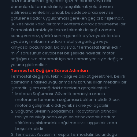
Bazı durumlarda, geçici bir çözüm olarak veya acil
durumlarda termostatın içi boşaltılarak yola devam
edilmesi önerilebilir, ancak bu sadece aracı servise
götürene kadar uygulanması gereken geçici bir işlemdir.
Bu kesinlikle kalıcı bir tamir yöntemi olarak görülmemelidir.
Termostatı temizleyip tekrar takmak da çoğu zaman
sonuç vermez, çünkü sorun genellikle yüzeydeki kirden
ziyade iç mekanizmadaki metal yorgunluğu veya
kimyasal bozulmadır. Dolayısıyla, “Termostat tamir edilir
mi?" sorusunun cevabı net bir şekilde hayırdır; motor
sağlığını riske atmamak için her zaman yenisiyle değişim
yoluna gidilmelidir.
Termostat Değişim Süreci Adımları
Termostat değişimi, teknik bilgi ve dikkat gerektiren, belirli
adımların sırasıyla uygulanmasını zorunlu kılan mekanik bir
işlemdir. İşlem aşağıdaki adımlarla gerçekleştirilir:
Motorun Soğuması: Güvenlik amacıyla aracın
motorunun tamamen soğuması beklenmelidir. Sıcak
motorla çalışmak ciddi yanık riskine yol açabilir.
Soğutma Sıvısının Boşaltılması: Radyatörün altındaki
tahliye musluğundan veya en alt noktadaki hortum
sökülerek sistemdeki soğutma sıvısı uygun bir kaba
boşaltılmalıdır.
Termostat Yuvasının Tespiti: Termostatın bulunduğu