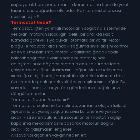
sağlayarak hem performansın korunmasına hem de yakıt
tasarrufuna doğrudan etki eder. Peki termostat arızası
nasıl anlaşılır?
Termostat Nedir?
Termostat, içten yanmalı motorların soğutma sisteminde
yer alan, motorun sıcaklığını belirli bir aralıkta sabit
tutmakla görevli, ısıya duyarlı otomatik bir valftir. Motor
bloğu ile radyatör arasındaki soğutma sıvısı akışını kontrol
eden bu mekanizma, motor ilk çalıştırıldığında kapalı
kalarak soğutma sıvısının sadece motor içinde
dolaşmasını ve böylece motorun en kısa sürede ideal
çalışma sıcaklığına ulaşmasını sağlar. Motor belirlenen
sıcaklığa ulaştığında, termostatın içindeki balmumu bazlı
özel madde genleşerek valfi iter ve açılmasını sağlar. Bu
sayede ısınan sıvı radyatöre gönderilerek soğutulur ve
döngü tamamlanır.
Termostat Neden Arızalanır?
Termostat arızalarının temelinde, zamanla oluşan fiziksel
yıpranmalar, yanlış soğutma sıvısı kullanımı ve yüksek
sıcaklık stresleri bulunur. Bu sorunlar, termostatın açılıp
kapanma mekanizmasını bozarak motorun doğru
sıcaklıkta çalışmasını engeller.
Arızaya yol açan en yaygın nedenler: