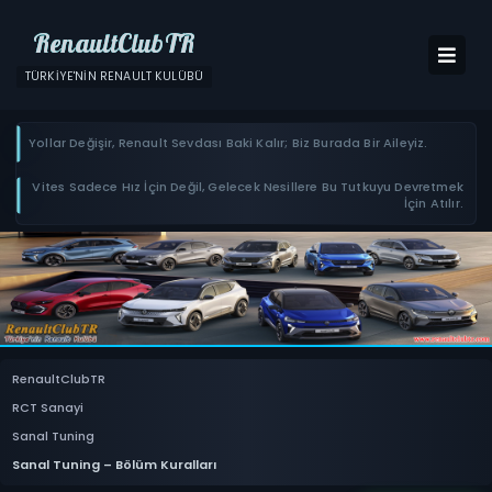
RenaultClubTR
TÜRKIYE'NIN RENAULT KULÜBÜ
Yollar Değişir, Renault Sevdası Baki Kalır; Biz Burada Bir Aileyiz.
Vites Sadece Hız İçin Değil, Gelecek Nesillere Bu Tutkuyu Devretmek
İçin Atılır.
RenaultClubTR
RCT Sanayi
Sanal Tuning
Sanal Tuning – Bölüm Kuralları