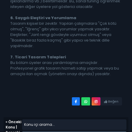
ışıklandırma vb.) belirtilmelidir. Bu, sanal tuning öğrenmek
isteyen diğer üyelere yol gösterici olacaktır.
6. Saygılı Eleştiri ve Yorumlama
Tasarım kişisel bir zevktir. Yapılan çalışmalara "Çok kötü
olmuş", "İğrenç" gibi yıkıcı yorumlar yapmak yasaktır.
Eleştiriler; "Jant rengi gövdeyle uyumsuz olmuş" veya
"Basıklık biraz fazla kaçmış" gibi yapıcı ve teknik dille
yapılmalıdır.
7. Ticari Tasarım Talepleri
Bu bölüm üyeler arası yardımlaşma amaçlıdır.
Profesyonel grafik tasarım hizmeti satışı yapmak veya bu
amaçla ilan açmak (yönetim onayı dışında) yasaktır.
Beğen
«
Önceki
Konu
|