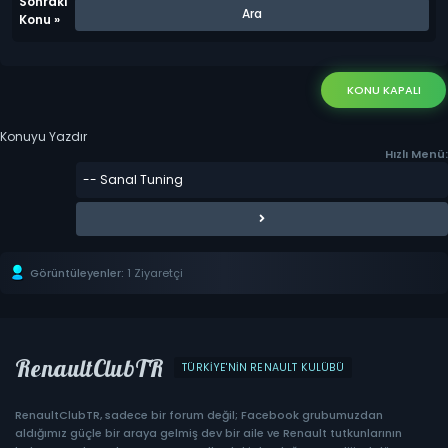
Sonraki
Konu
»
KONU KAPALI
Konuyu Yazdır
Hızlı Menü:
Görüntüleyenler:
1 Ziyaretçi
RenaultClubTR
TÜRKIYE'NIN RENAULT KULÜBÜ
RenaultClubTR, sadece bir forum değil; Facebook grubumuzdan
aldığımız güçle bir araya gelmiş dev bir aile ve Renault tutkunlarının