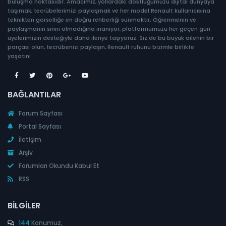
buluşma noktasıdır. Amacımız, yollardaki dostluğumuzu dijital dünyaya
taşımak, tecrübelerimizi paylaşmak ve her model Renault kullanıcısına
teknikten görselliğe en doğru rehberliği sunmaktır. Öğrenmenin ve
paylaşmanın sınırı olmadığına inanıyor, platformumuzu her geçen gün
üyelerimizin desteğiyle daha ileriye taşıyoruz. Siz de bu büyük ailenin bir
parçası olun, tecrübenizi paylaşın, Renault ruhunu bizimle birlikte
yaşatın!
BAĞLANTILAR
Forum Sayfası
Portal Sayfası
İletişim
Arşiv
Forumları Okundu Kabul Et
RSS
BILGILER
144
Konumuz,