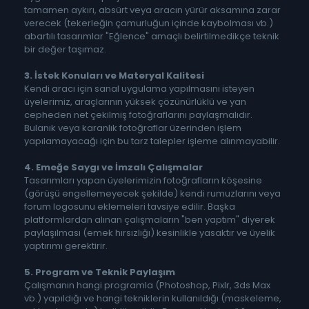
tamamen aykırı, absürt veya aracın yürür aksamına zarar
verecek (tekerleğin çamurluğun içinde kaybolması vb.)
abartılı tasarımlar "Eğlence" amaçlı belirtilmedikçe teknik
bir değer taşımaz.
3. İstek Konuları ve Materyal Kalitesi
Kendi aracı için sanal uygulama yapılmasını isteyen
üyelerimiz, araçlarının yüksek çözünürlüklü ve yan
cepheden net çekilmiş fotoğraflarını paylaşmalıdır.
Bulanık veya karanlık fotoğraflar üzerinden işlem
yapılamayacağı için bu tarz talepler işleme alınmayabilir.
4. Emeğe Saygı ve İmzalı Çalışmalar
Tasarımları yapan üyelerimizin fotoğrafların köşesine
(görüşü engellemeyecek şekilde) kendi rumuzlarını veya
forum logosunu eklemeleri tavsiye edilir. Başka
platformlardan alınan çalışmaların "ben yaptım" diyerek
paylaşılması (emek hırsızlığı) kesinlikle yasaktır ve üyelik
yaptırımı gerektirir.
5. Program ve Teknik Paylaşım
Çalışmanın hangi programla (Photoshop, Pixlr, 3ds Max
vb.) yapıldığı ve hangi tekniklerin kullanıldığı (maskeleme,