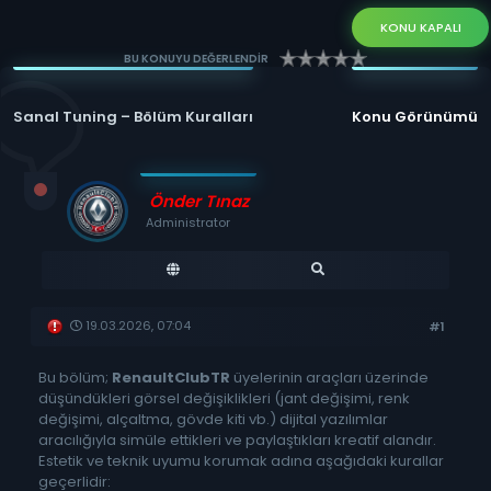
KONU KAPALI
BU KONUYU DEĞERLENDİR
Sanal Tuning – Bölüm Kuralları
Konu Görünümü
Önder Tınaz
Administrator
19.03.2026, 07:04
#1
Bu bölüm;
RenaultClubTR
üyelerinin araçları üzerinde
düşündükleri görsel değişiklikleri (jant değişimi, renk
değişimi, alçaltma, gövde kiti vb.) dijital yazılımlar
aracılığıyla simüle ettikleri ve paylaştıkları kreatif alandır.
Estetik ve teknik uyumu korumak adına aşağıdaki kurallar
geçerlidir: