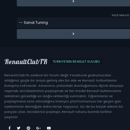
Hızlı Menü:
RenaultClubTR
TÜRKIYE'NIN RENAULT KULÜBÜ
RenaultClubTR, sadece bir forum değil; Facebook grubumuzdan
aldığımız güçle bir araya gelmiş dev bir aile ve Renault tutkunlarının
buluşma noktasıdır. Amacımız, yollardaki dostluğumuzu dijital dünyaya
taşımak, tecrübelerimizi paylaşmak ve her model Renault kullanıcısına
teknikten görselliğe en doğru rehberliği sunmaktır. Öğrenmenin ve
paylaşmanın sınırı olmadığına inanıyor, platformumuzu her geçen gün
üyelerimizin desteğiyle daha ileriye taşıyoruz. Siz de bu büyük ailenin bir
parçası olun, tecrübenizi paylaşın, Renault ruhunu bizimle birlikte
yaşatın!