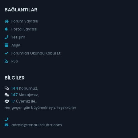
BAĞLANTILAR
Forum Sayfası
Portal Sayfası
İletişim
Arşiv
Forumları Okundu Kabul Et
RSS
BILGILER
144
Konumuz,
147
Mesajımız,
17
Üyemiz ile,
Her geçen gün büyümekteyiz, teşekkürler
admin@renaultclubtr.com