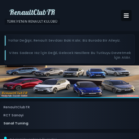
RenaultClubTR
TÜRKIYE'NIN RENAULT KULÜBÜ
Yollar Değişir, Renault Sevdası Baki Kalır; Biz Burada Bir Aileyiz.
Vites Sadece Hız İçin Değil, Gelecek Nesillere Bu Tutkuyu Devretmek
İçin Atılır.
RenaultClubTR
RCT Sanayi
Sanal Tuning