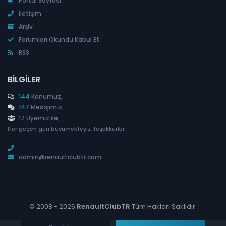
Portal Sayfası
İletişim
Arşiv
Forumları Okundu Kabul Et
RSS
BILGILER
144
Konumuz,
147
Mesajımız,
17
Üyemiz ile,
Her geçen gün büyümekteyiz, teşekkürler
admin@renaultclubtr.com
© 2008 -
2026
RenaultClubTR
Tüm Hakları Saklıdır.