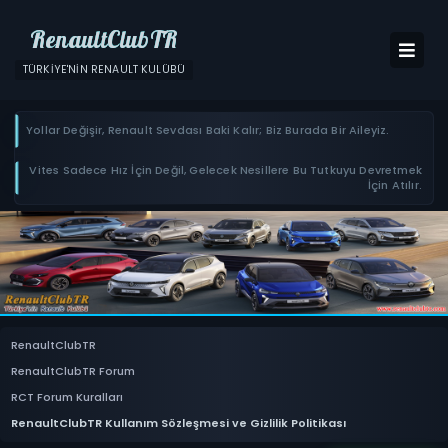
RenaultClubTR
TÜRKIYE'NIN RENAULT KULÜBÜ
Yollar Değişir, Renault Sevdası Baki Kalır; Biz Burada Bir Aileyiz.
Vites Sadece Hız İçin Değil, Gelecek Nesillere Bu Tutkuyu Devretmek
İçin Atılır.
RenaultClubTR
RenaultClubTR Forum
RCT Forum Kuralları
RenaultClubTR Kullanım Sözleşmesi ve Gizlilik Politikası