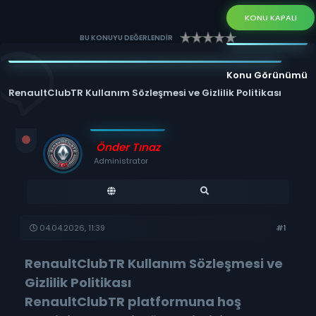
KONU KAPALI
BU KONUYU DEĞERLENDİR
Konu Görünümü
RenaultClubTR Kullanım Sözleşmesi ve Gizlilik Politikası
Önder Tınaz
Administrator
04.04.2026, 11:39
#1
RenaultClubTR Kullanım Sözleşmesi ve
Gizlilik Politikası
RenaultClubTR platformuna hoş