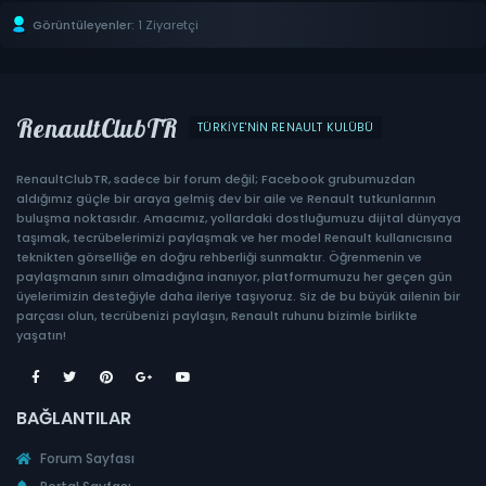
Görüntüleyenler:
1 Ziyaretçi
RenaultClubTR
TÜRKIYE'NIN RENAULT KULÜBÜ
RenaultClubTR, sadece bir forum değil; Facebook grubumuzdan
aldığımız güçle bir araya gelmiş dev bir aile ve Renault tutkunlarının
buluşma noktasıdır. Amacımız, yollardaki dostluğumuzu dijital dünyaya
taşımak, tecrübelerimizi paylaşmak ve her model Renault kullanıcısına
teknikten görselliğe en doğru rehberliği sunmaktır. Öğrenmenin ve
paylaşmanın sınırı olmadığına inanıyor, platformumuzu her geçen gün
üyelerimizin desteğiyle daha ileriye taşıyoruz. Siz de bu büyük ailenin bir
parçası olun, tecrübenizi paylaşın, Renault ruhunu bizimle birlikte
yaşatın!
BAĞLANTILAR
Forum Sayfası