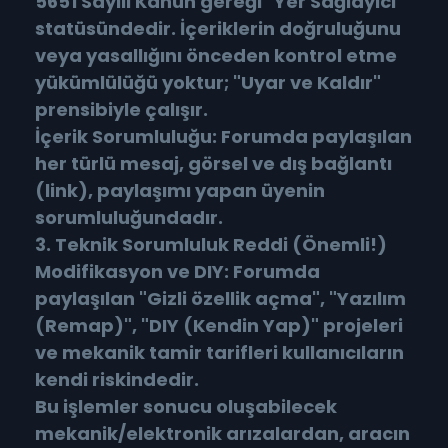
5651 Sayılı Kanun gereği "Yer Sağlayıcı"
statüsündedir. İçeriklerin doğruluğunu
veya yasallığını önceden kontrol etme
yükümlülüğü yoktur; "Uyar ve Kaldır"
prensibiyle çalışır.
İçerik Sorumluluğu: Forumda paylaşılan
her türlü mesaj, görsel ve dış bağlantı
(link), paylaşımı yapan üyenin
sorumluluğundadır.
3. Teknik Sorumluluk Reddi (Önemli!)
Modifikasyon ve DIY: Forumda
paylaşılan "Gizli özellik açma", "Yazılım
(Remap)", "DIY (Kendin Yap)" projeleri
ve mekanik tamir tarifleri kullanıcıların
kendi riskindedir.
Bu işlemler sonucu oluşabilecek
mekanik/elektronik arızalardan, aracın