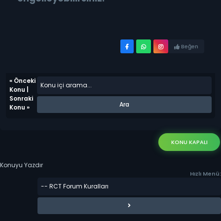
Beğen
«
Önceki
Konu
|
Sonraki
Konu
»
KONU KAPALI
Konuyu Yazdır
Hızlı Menü: