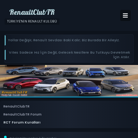
RenaultClubTR
TÜRKIYE'NIN RENAULT KULÜBÜ
Yollar Değişir, Renault Sevdası Baki Kalır; Biz Burada Bir Aileyiz.
Vites Sadece Hız İçin Değil, Gelecek Nesillere Bu Tutkuyu Devretmek
İçin Atılır.
RenaultClubTR
RenaultClubTR Forum
RCT Forum Kuralları