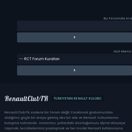
Bu Forumda Ara
Hızlı Menü:
RenaultClubTR
TÜRKIYE'NIN RENAULT KULÜBÜ
RenaultClubTR, sadece bir forum değil; Facebook grubumuzdan
aldığımız güçle bir araya gelmiş dev bir aile ve Renault tutkunlarının
buluşma noktasıdır. Amacımız, yollardaki dostluğumuzu dijital dünyaya
taşımak, tecrübelerimizi paylaşmak ve her model Renault kullanıcısına