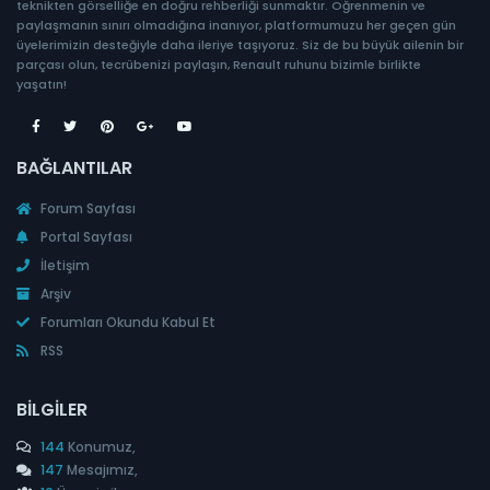
teknikten görselliğe en doğru rehberliği sunmaktır. Öğrenmenin ve
paylaşmanın sınırı olmadığına inanıyor, platformumuzu her geçen gün
üyelerimizin desteğiyle daha ileriye taşıyoruz. Siz de bu büyük ailenin bir
parçası olun, tecrübenizi paylaşın, Renault ruhunu bizimle birlikte
yaşatın!
BAĞLANTILAR
Forum Sayfası
Portal Sayfası
İletişim
Arşiv
Forumları Okundu Kabul Et
RSS
BILGILER
144
Konumuz,
147
Mesajımız,