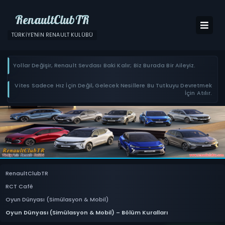
RenaultClubTR
TÜRKIYE'NIN RENAULT KULÜBÜ
Yollar Değişir, Renault Sevdası Baki Kalır; Biz Burada Bir Aileyiz.
Vites Sadece Hız İçin Değil, Gelecek Nesillere Bu Tutkuyu Devretmek
İçin Atılır.
RenaultClubTR
RCT Café
Oyun Dünyası (Simülasyon & Mobil)
Oyun Dünyası (Simülasyon & Mobil) – Bölüm Kuralları