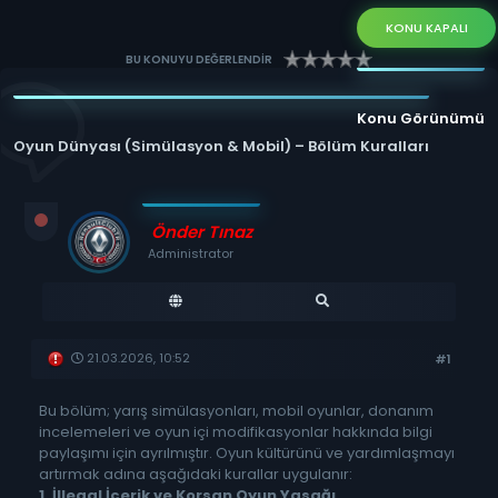
KONU KAPALI
BU KONUYU DEĞERLENDİR
Konu Görünümü
Oyun Dünyası (Simülasyon & Mobil) – Bölüm Kuralları
Önder Tınaz
Administrator
21.03.2026, 10:52
#1
Bu bölüm; yarış simülasyonları, mobil oyunlar, donanım
incelemeleri ve oyun içi modifikasyonlar hakkında bilgi
paylaşımı için ayrılmıştır. Oyun kültürünü ve yardımlaşmayı
artırmak adına aşağıdaki kurallar uygulanır:
1. İllegal İçerik ve Korsan Oyun Yasağı