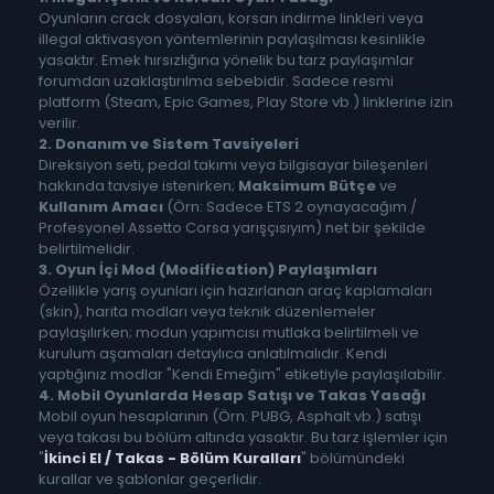
Oyunların crack dosyaları, korsan indirme linkleri veya
illegal aktivasyon yöntemlerinin paylaşılması kesinlikle
yasaktır. Emek hırsızlığına yönelik bu tarz paylaşımlar
forumdan uzaklaştırılma sebebidir. Sadece resmi
platform (Steam, Epic Games, Play Store vb.) linklerine izin
verilir.
2. Donanım ve Sistem Tavsiyeleri
Direksiyon seti, pedal takımı veya bilgisayar bileşenleri
hakkında tavsiye istenirken;
Maksimum Bütçe
ve
Kullanım Amacı
(Örn: Sadece ETS 2 oynayacağım /
Profesyonel Assetto Corsa yarışçısıyım) net bir şekilde
belirtilmelidir.
3. Oyun İçi Mod (Modification) Paylaşımları
Özellikle yarış oyunları için hazırlanan araç kaplamaları
(skin), harita modları veya teknik düzenlemeler
paylaşılırken; modun yapımcısı mutlaka belirtilmeli ve
kurulum aşamaları detaylıca anlatılmalıdır. Kendi
yaptığınız modlar "Kendi Emeğim" etiketiyle paylaşılabilir.
4. Mobil Oyunlarda Hesap Satışı ve Takas Yasağı
Mobil oyun hesaplarının (Örn: PUBG, Asphalt vb.) satışı
veya takası bu bölüm altında yasaktır. Bu tarz işlemler için
"
İkinci El / Takas - Bölüm Kuralları
" bölümündeki
kurallar ve şablonlar geçerlidir.