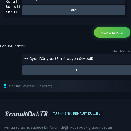
Konu
|
Sonraki
Konu
»
KONU KAPALI
Konuyu Yazdır
Hızlı Menü:
Görüntüleyenler:
1 Ziyaretçi
RenaultClubTR
TÜRKIYE'NIN RENAULT KULÜBÜ
RenaultClubTR, sadece bir forum değil; Facebook grubumuzdan