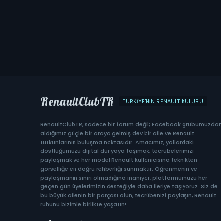
RenaultClubTR
TÜRKIYE'NIN RENAULT KULÜBÜ
RenaultClubTR, sadece bir forum değil; Facebook grubumuzda
aldığımız güçle bir araya gelmiş dev bir aile ve Renault
tutkunlarının buluşma noktasıdır. Amacımız, yollardaki
dostluğumuzu dijital dünyaya taşımak, tecrübelerimizi
paylaşmak ve her model Renault kullanıcısına teknikten
görselliğe en doğru rehberliği sunmaktır. Öğrenmenin ve
paylaşmanın sınırı olmadığına inanıyor, platformumuzu her
geçen gün üyelerimizin desteğiyle daha ileriye taşıyoruz. Siz de
bu büyük ailenin bir parçası olun, tecrübenizi paylaşın, Renault
ruhunu bizimle birlikte yaşatın!