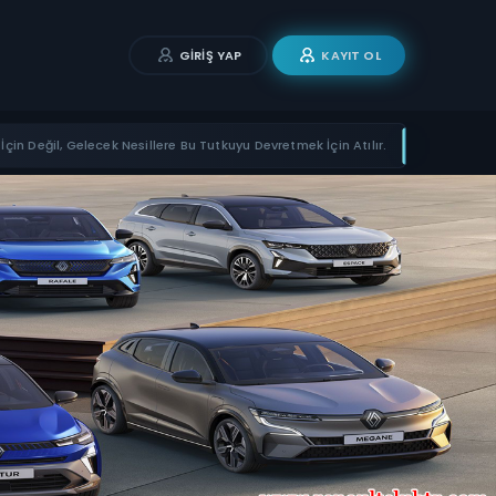
GIRIŞ YAP
KAYIT OL
İçin Değil, Gelecek Nesillere Bu Tutkuyu Devretmek İçin Atılır.