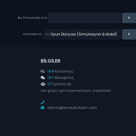
Bu Forumda Ara
Hızlı Menü:
BILGILER
144
Konumuz,
147
Mesajımız,
17
Üyemiz ile,
Her geçen gün büyümekteyiz, teşekkürler
admin@renaultclubtr.com