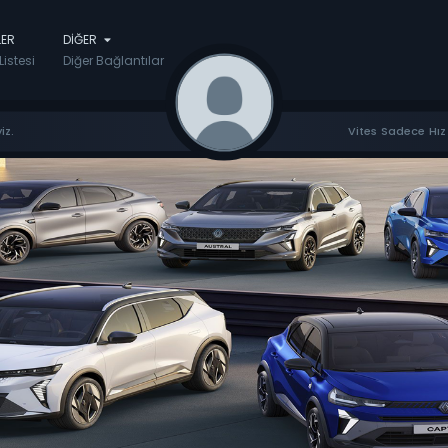
LER
DIĞER
Listesi
Diğer Bağlantılar
iz.
Vites Sadece Hız 