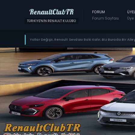
RenaultClubTR
FORUM
ÜYE
Forum Sayfası
Üye 
TÜRKIYE'NIN RENAULT KULÜBÜ
Yollar Değişir, Renault Sevdası Baki Kalır; Biz Burada Bir Ailey