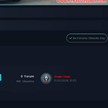
Bu Forumu Okundu Say
0
Yorum
Önder Tınaz
21.03.2026, 10:52
491
Okunma