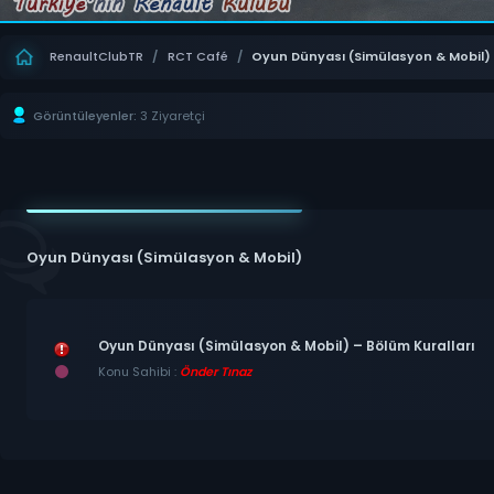
RenaultClubTR
/
RCT Café
/
Oyun Dünyası (Simülasyon & Mobil)
Görüntüleyenler:
3 Ziyaretçi
Oyun Dünyası (Simülasyon & Mobil)
Oyun Dünyası (Simülasyon & Mobil) – Bölüm Kuralları
Konu Sahibi :
Önder Tınaz