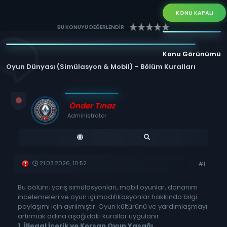
KONU KAPALI
BU KONUYU DEĞERLENDİR
Konu Görünümü
Oyun Dünyası (Simülasyon & Mobil) – Bölüm Kuralları
Önder Tınaz
Administrator
21.03.2026, 10:52
#1
Bu bölüm; yarış simülasyonları, mobil oyunlar, donanım
incelemeleri ve oyun içi modifikasyonlar hakkında bilgi
paylaşımı için ayrılmıştır. Oyun kültürünü ve yardımlaşmayı
artırmak adına aşağıdaki kurallar uygulanır:
1. İllegal İçerik ve Korsan Oyun Yasağı