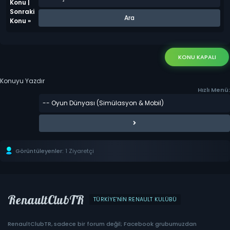
Konu
|
Sonraki
Konu
»
KONU KAPALI
Konuyu Yazdır
Hızlı Menü:
Görüntüleyenler:
1 Ziyaretçi
RenaultClubTR
TÜRKIYE'NIN RENAULT KULÜBÜ
RenaultClubTR, sadece bir forum değil; Facebook grubumuzdan