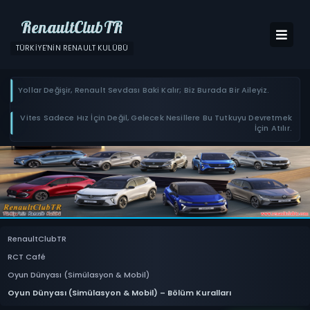
RenaultClubTR
TÜRKIYE'NIN RENAULT KULÜBÜ
Yollar Değişir, Renault Sevdası Baki Kalır; Biz Burada Bir Aileyiz.
Vites Sadece Hız İçin Değil, Gelecek Nesillere Bu Tutkuyu Devretmek
İçin Atılır.
RenaultClubTR
RCT Café
Oyun Dünyası (Simülasyon & Mobil)
Oyun Dünyası (Simülasyon & Mobil) – Bölüm Kuralları