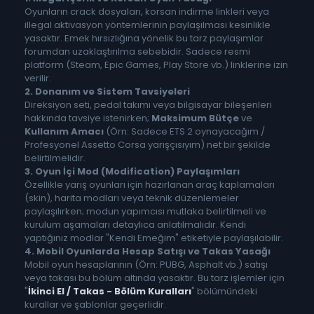
Oyunların crack dosyaları, korsan indirme linkleri veya
illegal aktivasyon yöntemlerinin paylaşılması kesinlikle
yasaktır. Emek hırsızlığına yönelik bu tarz paylaşımlar
forumdan uzaklaştırılma sebebidir. Sadece resmi
platform (Steam, Epic Games, Play Store vb.) linklerine izin
verilir.
2. Donanım ve Sistem Tavsiyeleri
Direksiyon seti, pedal takımı veya bilgisayar bileşenleri
hakkında tavsiye istenirken;
Maksimum Bütçe
ve
Kullanım Amacı
(Örn: Sadece ETS 2 oynayacağım /
Profesyonel Assetto Corsa yarışçısıyım) net bir şekilde
belirtilmelidir.
3. Oyun İçi Mod (Modification) Paylaşımları
Özellikle yarış oyunları için hazırlanan araç kaplamaları
(skin), harita modları veya teknik düzenlemeler
paylaşılırken; modun yapımcısı mutlaka belirtilmeli ve
kurulum aşamaları detaylıca anlatılmalıdır. Kendi
yaptığınız modlar "Kendi Emeğim" etiketiyle paylaşılabilir.
4. Mobil Oyunlarda Hesap Satışı ve Takas Yasağı
Mobil oyun hesaplarının (Örn: PUBG, Asphalt vb.) satışı
veya takası bu bölüm altında yasaktır. Bu tarz işlemler için
"
İkinci El / Takas - Bölüm Kuralları
" bölümündeki
kurallar ve şablonlar geçerlidir.