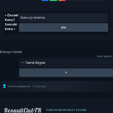
«
Önceki
Konu
|
Sonraki
Konu
»
Konuyu Yazdır
Hızlı Menü:
Görüntüleyenler:
1 Ziyaretçi
RenaultClubTR
TÜRKIYE'NIN RENAULT KULÜBÜ