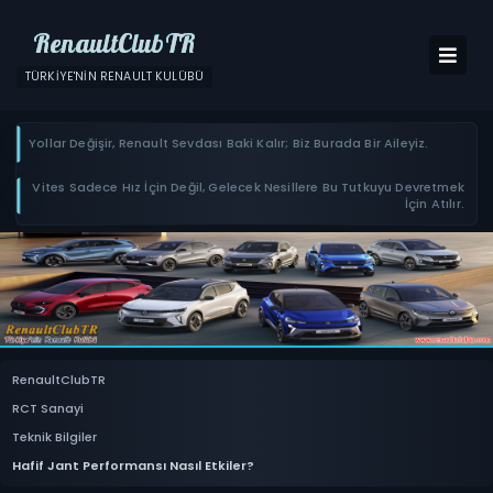
RenaultClubTR
TÜRKIYE'NIN RENAULT KULÜBÜ
Yollar Değişir, Renault Sevdası Baki Kalır; Biz Burada Bir Aileyiz.
Vites Sadece Hız İçin Değil, Gelecek Nesillere Bu Tutkuyu Devretmek
İçin Atılır.
RenaultClubTR
RCT Sanayi
Teknik Bilgiler
Hafif Jant Performansı Nasıl Etkiler?