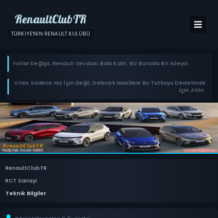
RenaultClubTR
TÜRKIYE'NIN RENAULT KULÜBÜ
Yollar Değişir, Renault Sevdası Baki Kalır; Biz Burada Bir Aileyiz.
Vites Sadece Hız İçin Değil, Gelecek Nesillere Bu Tutkuyu Devretmek
İçin Atılır.
RenaultClubTR
RCT Sanayi
Teknik Bilgiler