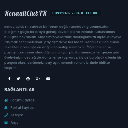
RenaultClubTR
TÜRKIYE'NIN RENAULT KULÜBÜ
RenaultClubTR, sadece bir forum değil; Facebook grubumuzdan
aldığımız güçle bir araya gelmiş dev bir aile ve Renault tutkunlarının
buluşma noktasıdır. Amacımız, yollardaki dostluğumuzu dijital dünyaya
taşımak, tecrübelerimizi paylaşmak ve her model Renault kullanıcısına
teknikten görselliğe en doğru rehberliği sunmaktır. Öğrenmenin ve
paylaşmanın sınırı olmadığına inanıyor, platformumuzu her geçen gün
üyelerimizin desteğiyle daha ileriye taşıyoruz. Siz de bu büyük ailenin bir
parçası olun, tecrübenizi paylaşın, Renault ruhunu bizimle birlikte
yaşatın!
BAĞLANTILAR
Forum Sayfası
Portal Sayfası
İletişim
Arşiv