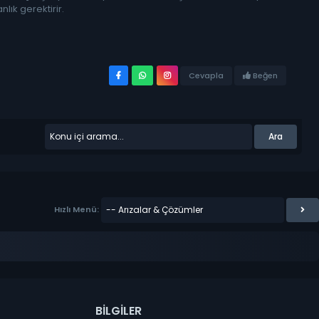
lık gerektirir.
Beğen
Cevapla
Hızlı Menü:
BILGILER