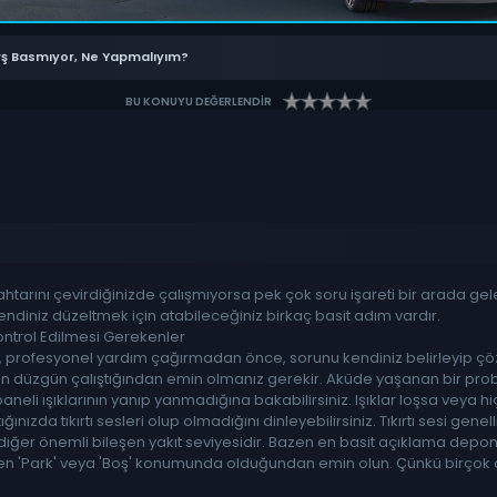
ş Basmıyor, Ne Yapmalıyım?
BU KONUYU DEĞERLENDİR
htarını çevirdiğinizde çalışmıyorsa pek çok soru işareti bir arada g
iniz düzeltmek için atabileceğiniz birkaç basit adım vardır.
ontrol Edilmesi Gerekenler
 profesyonel yardım çağırmadan önce, sorunu kendiniz belirleyip çöz
zün düzgün çalıştığından emin olmanız gerekir. Aküde yaşanan bir p
neli ışıklarının yanıp yanmadığına bakabilirsiniz. Işıklar loşsa veya h
ğınızda tıkırtı sesleri olup olmadığını dinleyebilirsiniz. Tıkırtı sesi ge
iğer önemli bileşen yakıt seviyesidir. Bazen en basit açıklama deponu
en 'Park' veya 'Boş' konumunda olduğundan emin olun. Çünkü birçok a