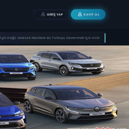
GIRIŞ YAP
KAYIT OL
İçin Değil, Gelecek Nesillere Bu Tutkuyu Devretmek İçin Atılır.