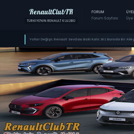
RenaultClubTR
FORUM
ÜYE
Forum Sayfası
Üye 
TÜRKIYE'NIN RENAULT KULÜBÜ
Yollar Değişir, Renault Sevdası Baki Kalır; Biz Burada Bir Ailey