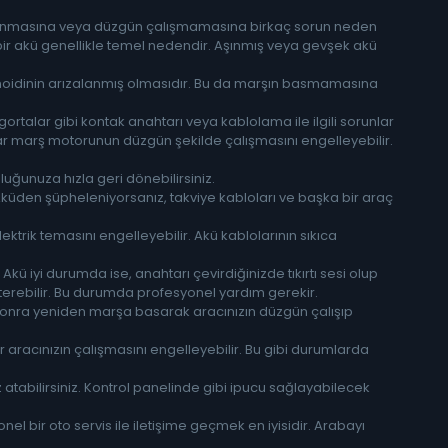
alanmasına veya düzgün çalışmamasına birkaç sorun neden
 bir akü genellikle temel nedendir. Aşınmış veya gevşek akü
noidinin arızalanmış olmasıdır. Bu da marşın basmamasına
talar gibi kontak anahtarı veya kablolama ile ilgili sorunlar
unlar marş motorunun düzgün şekilde çalışmasını engelleyebilir.
uğunuza hızla geri dönebilirsiniz.
Aküden şüpheleniyorsanız, takviye kabloları ve başka bir araç
ktrik temasını engelleyebilir. Akü kablolarının sıkıca
kü iyi durumda ise, anahtarı çevirdiğinizde tıkırtı sesi olup
 gösterebilir. Bu durumda profesyonel yardım gerekir.
 sonra yeniden marşa basarak aracınızın düzgün çalışıp
ar aracınızın çalışmasını engelleyebilir. Bu gibi durumlarda
 atabilirsiniz. Kontrol panelinde gibi ipucu sağlayabilecek
l bir oto servis ile iletişime geçmek en iyisidir. Arabayı