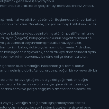
lıştırmak genellikle işe yarayabilir.
hemen bırakarak iterek çalıştırmayı deneyebilirsiniz. Ancak,
ştırmak hızlı ve etkili bir çözümdür. Başlamadan önce, kaliteli
undan emin olun. Öncelikle, çalışan arabayı kabloların her iki
f) takviye kablosu kelepçesini bitmiş akünün pozitif terminaline
ra, siyah (negatif) kelepçeyi iyi akünün negatif terminaline
veya şasesindeki boyanmamış metal bir yüzeye takın.
tarmak için birkaç dakika çalışmasına izin verin. Ardından,
i siyah kelepçeden başlayarak, sonra takviye arabasındaki siyah
n vermek için motorunuzu bir süre çalışır durumda tutun.
 işaretler olup olmadığını incelemek gibi temel sorun
ı gelmiş olabilir. Ayrıca, aracınız yoğun bir yol veya dik bir
 sorunları ortaya çıktığında da çekici çağırmak en doğru
kapsamlı bir teşhis ve onarım için güvenilir bir tamirciye
m onarım, tamir ve parça değişimi hizmetlerinden kaliteli ve
ek veya güvenliğinizi sağlamak için profesyonel destek
otor çalışmıyorsa, bu yakıt sistemi, ateşleme sistemi veya