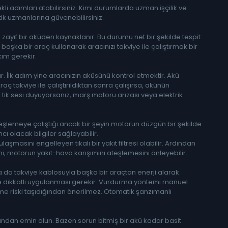
i adımları atabilirsiniz. Kimi durumlarda uzman işçilik ve
tik uzmanlarına güvenebilirsiniz.
zayıf bir aküden kaynaklanır. Bu durumu net bir şekilde tespit
başka bir araç kullanarak aracınızı takviye ile çalıştırmak bir
ım gerekir.
. İlk adım yine aracınızın aküsünü kontrol etmektir. Akü
ç takviye ile çalıştırıldıktan sonra çalışırsa, akünün
 tık sesi duyuyorsanız, marş motoru arızası veya elektrik
eşlemeye çalıştığı ancak bir şeyin motorun düzgün bir şekilde
ı olacak bilgiler sağlayabilir.
aşmasını engelleyen tıkalı bir yakıt filtresi olabilir. Ardından
ni, motorun yakıt-hava karışımını ateşlemesini önleyebilir.
 ya da takviye kablosuyla başka bir araçtan enerji alarak
 de dikkatli uygulanması gerekir. Vurdurma yöntemi manuel
me riski taşıdığından önerilmez. Otomatik şanzımanlı
ndan emin olun. Bazen sorun bitmiş bir akü kadar basit