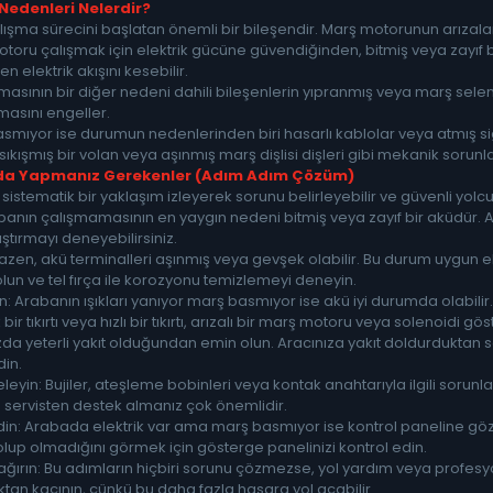
edenleri Nelerdir?
ışma sürecini başlatan önemli bir bileşendir. Marş motorunun arız
ş motoru çalışmak için elektrik gücüne güvendiğinden, bitmiş veya zayıf
 elektrik akışını kesebilir.
sının bir diğer nedeni dahili bileşenlerin yıpranmış veya marş sele
masını engeller.
yor ise durumun nedenlerinden biri hasarlı kablolar veya atmış sigor
 sıkışmış bir volan veya aşınmış marş dişlisi dişleri gibi mekanik sor
nda Yapmanız Gerekenler (Adım Adım Çözüm)
stematik bir yaklaşım izleyerek sorunu belirleyebilir ve güvenli yolcul
banın çalışmamasının en yaygın nedeni bitmiş veya zayıf bir aküdür. 
ıştırmayı deneyebilirsiniz.
Bazen, akü terminalleri aşınmış veya gevşek olabilir. Bu durum uygun ele
un ve tel fırça ile korozyonu temizlemeyi deneyin.
 Arabanın ışıkları yanıyor marş basmıyor ise akü iyi durumda olabilir. A
 bir tıkırtı veya hızlı bir tıkırtı, arızalı bir marş motoru veya solenoidi
ızda yeterli yakıt olduğundan emin olun. Aracınıza yakıt doldurduktan
din.
eyin: Bujiler, ateşleme bobinleri veya kontak anahtarıyla ilgili sorunl
 servisten destek almanız çok önemlidir.
l Edin: Arabada elektrik var ama marş basmıyor ise kontrol paneline göz
 olup olmadığını görmek için gösterge panelinizi kontrol edin.
ırın: Bu adımların hiçbiri sorunu çözmezse, yol yardım veya profesyone
aktan kaçının, çünkü bu daha fazla hasara yol açabilir.