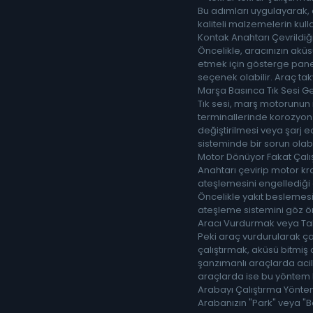
Bu adımları uygulayarak, a
kaliteli malzemelerin kull
Kontak Anahtarı Çevrildi
Öncelikle, aracınızın akü
etmek için gösterge paneli
seçenek olabilir. Araç ta
Marşa Basınca Tık Sesi Ge
Tık sesi, marş motorunun m
terminallerinde korozyon b
değiştirilmesi veya şarj e
sisteminde bir sorun olabil
Motor Dönüyor Fakat Çalı
Anahtarı çevirip motor kr
ateşlemesini engellediği a
Öncelikle yakıt beslemesini
ateşleme sistemini göz önü
Aracı Vurdurmak veya Tak
Peki araç vurdurularak çal
çalıştırmak, aküsü bitmiş
şanzımanlı araçlarda acil
araçlarda ise bu yöntem 
Arabayı Çalıştırma Yönte
Arabanızın "Park" veya "