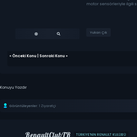
motor sensörleriyle ilgili 
Yukarı Çık
«
Önceki Konu
|
Sonraki Konu
»
Konuyu Yazdır
Görüntüleyenler:
1 Ziyaretçi
RenaultClubTR
TÜRKIYE'NIN RENAULT KULÜBÜ