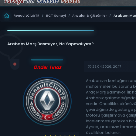
RenaultClubTR
/
RCT Sanayi
/
Arızalar & Çözümler
/
Arabam Mar
Arabam Marş Basmıyor, Ne Yapmalıyım?
29.04.2026, 20:17
Önder Tınaz
Arabanızın kontağının ana
muhtemelen bu sorunu kend
Araç Marş Basmıyor: İlk K
Arabanız çalışmadığında,
vardır. Öncelikle, akünü
çevirdiğinizde gösterge pa
Motoru çalıştırmaya çalıştı
İncelenmesi gereken bir d
Ayrıca, aracınızın tamam
özellikleri bulunur.