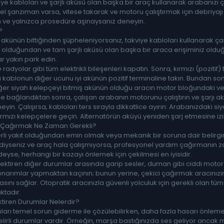
iye kabloları ve şarjlı aküsü olan başka bir araç kullanarak arabanızı ça
 şanzıman varsa, vitese takarak ve motoru çalıştırmak için debriyajı 
n ve yalnızca prosedüre aşinaysanız deneyin.
?
künün bittiğinden şüpheleniyorsanız, takviye kabloları kullanarak çalı
iz olduğundan ve tam şarjlı aküsü olan başka bir araca erişiminiz olduğ
r yakın park edin.
e radyolar gibi tüm elektrikli bileşenleri kapatın. Sonra, kırmızı (poziti
 kablonun diğer ucunu iyi akünün pozitif terminaline takın. Bundan son
 diğer siyah kelepçeyi bitmiş akünün olduğu aracın motor bloğundaki 
de bağlandıktan sonra, çalışan arabanın motorunu çalıştırın ve şarjı ak
eyin. Çalışırsa, kabloları ters sırayla dikkatlice ayırın: Arabanızdak
mızı kelepçelere geçin. Alternatörün aküyü yeniden şarj etmesine izi
i Çağırmak Ne Zaman Gerekli?
rli yakıt olduğundan emin olmak veya mekanik bir soruna dair belirgin
yseniz ve araç hala çalışmıyorsa, profesyonel yardım çağırmanın zaman
rdeyse, herhangi bir kazayı önlemek için çekilmesi en iyisidir.
rektiren diğer durumlar arasında garip sesler, duman gibi ciddi motor
 onarımlar yapmaktan kaçının; bunun yerine, çekici çağırmak aracınızın 
asını sağlar. Otopratik aracınızla güvenli yolculuk için gerekli olan tü
ktadır.
tiren Durumlar Nelerdir?
nları temel sorun giderme ile çözülebilirken, daha fazla hasarı önlem
irli durumlar vardır. Örneğin, marşa bastığınızda ses geliyor ancak m