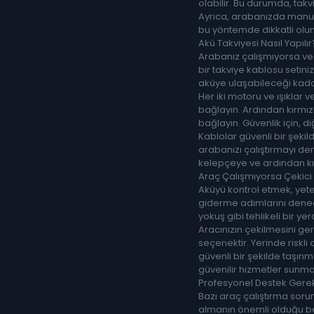
olabilir. Bu durumda, takv
Ayrıca, arabanızda manuel
bu yöntemde dikkatli olu
Akü Takviyesi Nasıl Yapılır
Arabanız çalışmıyorsa ve a
bir takviye kablosu setin
aküye ulaşabileceği kada
Her iki motoru ve ışıklar v
bağlayın. Ardından kırmızı
bağlayın. Güvenlik için,
Kablolar güvenli bir şekil
arabanızı çalıştırmayı den
kelepçeye ve ardından kır
Araç Çalışmıyorsa Çekic
Aküyü kontrol etmek, yete
giderme adımlarını denedi
yokuş gibi tehlikeli bir ye
Aracınızın çekilmesini ge
seçenektir. Yerinde riskli
güvenli bir şekilde taşınm
güvenilir hizmetler sunma
Profesyonel Destek Gerek
Bazı araç çalıştırma soru
almanın önemli olduğu bel