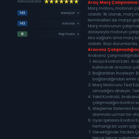
Administrator
Araç Marş Çalışmama N
Marş motoru, motorun çal
143
Mesajlar
olabilir. İlk olarak, mar
terminalleri de marşa giden
143
Konular
Marş motorunun çalışmama
dolayısıyla motorun çalış
0
Rep Puanı
Akü sağlam ama marş basmı
olabilir. Bazı durumlarda,
Aracınız Çalışmadığı
Arabanız çalışmadığında si
Aküyü Kontrol Edin: Ara
kullanarak aracınızı çal
Bağlantıları İnceleyin: 
bağlandığından emin ol
Marş Motorunu Test Edin:
olmadığını dinleyin. Tek
Yakıt Kontrolü: Araban
çalışmadığını kontrol e
Ateşleme Sistemini İncel
alanında uzman bir oto
Uyarı Işıklarını Kontro
herhangi bir uyarı ışığı
Gerektiğinde Yardım Çağ
tekrar tekrar çalıştırm