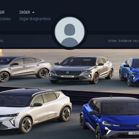
LER
DIĞER
Listesi
Diğer Bağlantılar
iz.
Vites Sadece Hız 