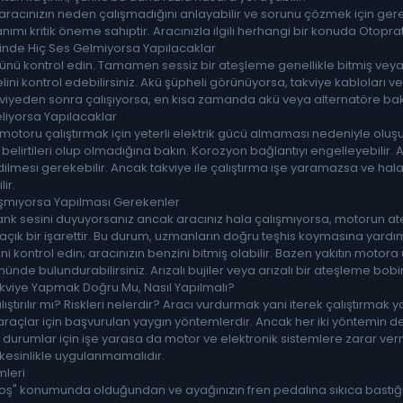
racınızın neden çalışmadığını anlayabilir ve sorunu çözmek için gerekl
anımı kritik öneme sahiptir. Aracınızla ilgili herhangi bir konuda Otopra
ğinde Hiç Ses Gelmiyorsa Yapılacaklar
sünü kontrol edin. Tamamen sessiz bir ateşleme genellikle bitmiş veya 
ni kontrol edebilirsiniz. Akü şüpheli görünüyorsa, takviye kabloları ve 
kviyeden sonra çalışıyorsa, en kısa zamanda akü veya alternatöre bak
liyorsa Yapılacaklar
otoru çalıştırmak için yeterli elektrik gücü almaması nedeniyle oluşur
elirtileri olup olmadığına bakın. Korozyon bağlantıyı engelleyebilir. Ara
dilmesi gerekebilir. Ancak takviye ile çalıştırma işe yaramazsa ve hala
ir.
şmıyorsa Yapılması Gerekenler
ank sesini duyuyorsanız ancak aracınız hala çalışmıyorsa, motorun at
çık bir işarettir. Bu durum, uzmanların doğru teşhis koymasına yardımc
 kontrol edin; aracınızın benzini bitmiş olabilir. Bazen yakıtın motora ul
nde bulundurabilirsiniz. Arızalı bujiler veya arızalı bir ateşleme bobi
viye Yapmak Doğru Mu, Nasıl Yapılmalı?
ıştırılır mı? Riskleri nelerdir? Aracı vurdurmak yani iterek çalıştırmak
 araçlar için başvurulan yaygın yöntemlerdir. Ancak her iki yöntemin
 durumlar için işe yarasa da motor ve elektronik sistemlere zarar ver
kesinlikle uygulanmamalıdır.
mleri
Boş" konumunda olduğundan ve ayağınızın fren pedalına sıkıca bastığı