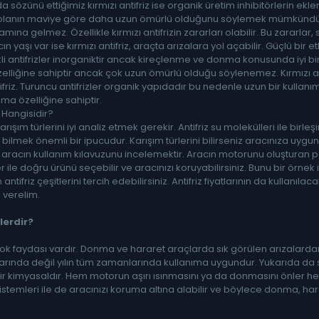
a sözünü ettiğimiz kırmızı antifriz ise organik üretim inhibitörlerin eklenmes
ı olanın maviye göre daha uzun ömürlü olduğunu söylemek mümkündür. 
amına gelmez. Özellikle kırmızı antifrizin zararları olabilir. Bu zararla
n yaşı var ise kırmızı antifriz, araçta arızalara yol açabilir. Güçlü bir 
enkli antifrizler inorganiktir ancak kireçlenme ve donma konusunda iyi b
elliğine sahiptir ancak çok uzun ömürlü olduğu söylenemez. Kırmızı anti
ifriz. Turuncu antifrizler organik yapıdadır bu nedenle uzun bir kulla
ma özelliğine sahiptir.
z Hangisidir?
karışım türlerini iyi analiz etmek gerekir. Antifriz su molekülleri ile b
ü bilmek önemli bir ipucudur. Karışım türlerini bilirseniz aracınıza uy
 aracın kullanım kılavuzunu incelemektir. Aracın motorunu oluşturan 
 ile doğru ürünü seçebilir ve aracınızı koruyabilirsiniz. Bunu bir örn
ntifriz çeşitlerini tercih edebilirsiniz. Antifriz fiyatlarının da kullanıla
 verelim.
lerdir?
çok faydası vardır. Donma ve hararet araçlarda sık görülen arızalardand
larında değil yılın tüm zamanlarında kullanıma uygundur. Yukarıda da
r kimyasaldır. Hem motorun aşırı ısınmasını ya da donmasını önler he
stemleri ile de aracınızı koruma altına alabilir ve böylece donma, har