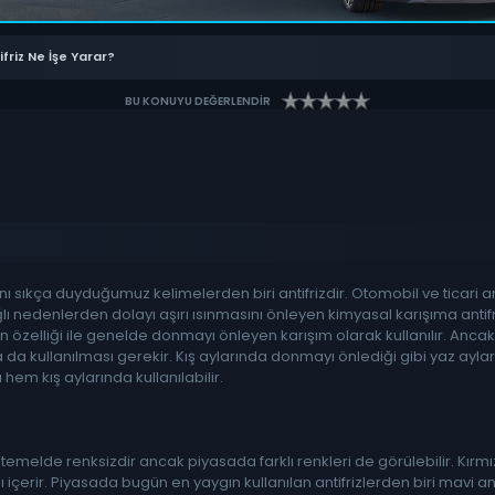
ifriz Ne İşe Yarar?
BU KONUYU DEĞERLENDİR
dını sıkça duyduğumuz kelimelerden biri antifrizdir. Otomobil ve ticar
 nedenlerden dolayı aşırı ısınmasını önleyen kimyasal karışıma antifriz
nen özelliği ile genelde donmayı önleyen karışım olarak kullanılır. An
a da kullanılması gerekir. Kış aylarında donmayı önlediği gibi yaz ayl
 hem kış aylarında kullanılabilir.
emelde renksizdir ancak piyasada farklı renkleri de görülebilir. Kırmızı ant
ı içerir. Piyasada bugün en yaygın kullanılan antifrizlerden biri mavi anti