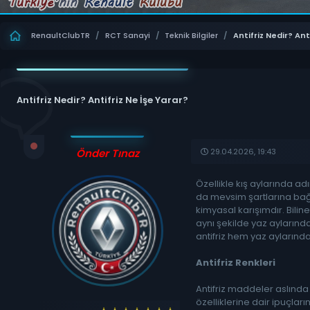
RenaultClubTR
/
RCT Sanayi
/
Teknik Bilgiler
/
Antifriz Nedir? Ant
Antifriz Nedir? Antifriz Ne İşe Yarar?
29.04.2026, 19:43
Önder Tınaz
Özellikle kış aylarında a
da mevsim şartlarına bağlı
kimyasal karışımdır. Bili
aynı şekilde yaz aylarınd
antifriz hem yaz aylarında
Antifriz Renkleri
Antifriz maddeler aslında t
özelliklerine dair ipuçların