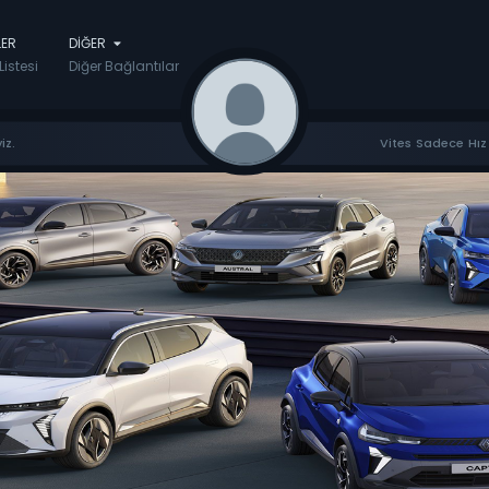
LER
DIĞER
Listesi
Diğer Bağlantılar
iz.
Vites Sadece Hız 