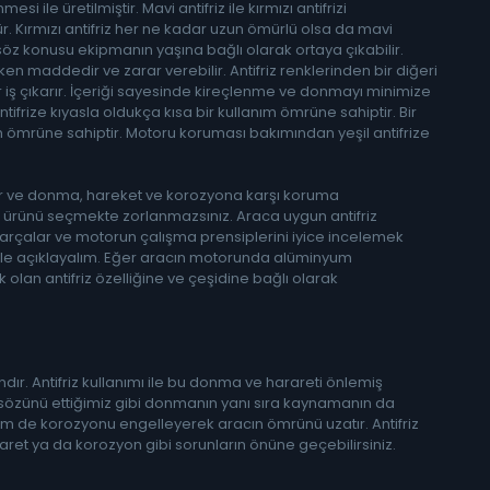
i ile üretilmiştir. Mavi antifriz ile kırmızı antifrizi
Kırmızı antifriz her ne kadar uzun ömürlü olsa da mavi
r, söz konusu ekipmanın yaşına bağlı olarak ortaya çıkabilir.
etken maddedir ve zarar verebilir. Antifriz renklerinden bir diğeri
ir iş çıkarır. İçeriği sayesinde kireçlenme ve donmayı minimize
frize kıyasla oldukça kısa bir kullanım ömrüne sahiptir. Bir
nım ömrüne sahiptir. Motoru koruması bakımından yeşil antifrize
irleşir ve donma, hareket ve korozyona karşı koruma
gun ürünü seçmekte zorlanmazsınız. Araca uygun antifriz
parçalar ve motorun çalışma prensiplerini iyice incelemek
ek ile açıklayalım. Eğer aracın motorunda alüminyum
cak olan antifriz özelliğine ve çeşidine bağlı olarak
ır. Antifriz kullanımı ile bu donma ve harareti önlemiş
 sözünü ettiğimiz gibi donmanın yanı sıra kaynamanın da
m de korozyonu engelleyerek aracın ömrünü uzatır. Antifriz
aret ya da korozyon gibi sorunların önüne geçebilirsiniz.