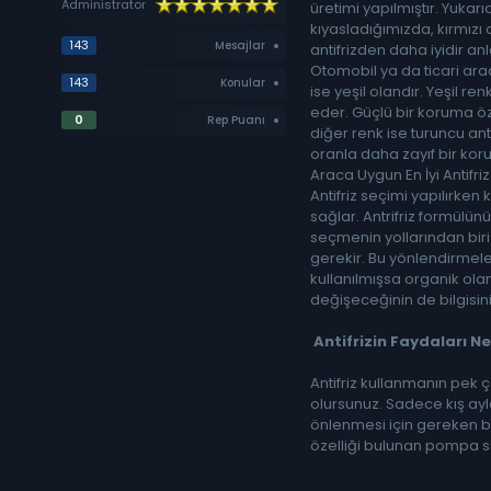
Administrator
üretimi yapılmıştır. Yukarıd
kıyasladığımızda, kırmız
143
Mesajlar
antifrizden daha iyidir anl
Otomobil ya da ticari aracı
143
Konular
ise yeşil olandır. Yeşil r
eder. Güçlü bir koruma öz
0
Rep Puanı
diğer renk ise turuncu ant
oranla daha zayıf bir koru
Araca Uygun En İyi Antifri
Antifriz seçimi yapılırken 
sağlar. Antrifriz formülün
seçmenin yollarından biri
gerekir. Bu yönlendirmeler
kullanılmışsa organik olan a
değişeceğinin de bilgisini
Antifrizin Faydaları Ne
Antifriz kullanmanın pek 
olursunuz. Sadece kış ay
önlenmesi için gereken bi
özelliği bulunan pompa si