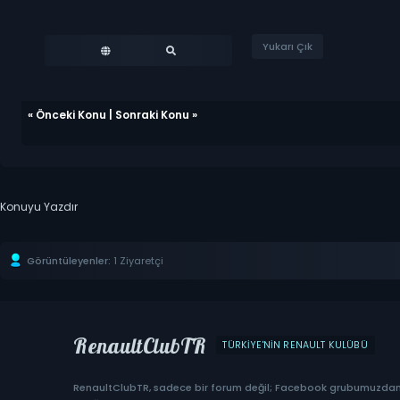
Yukarı Çık
«
Önceki Konu
|
Sonraki Konu
»
Konuyu Yazdır
Görüntüleyenler:
1 Ziyaretçi
RenaultClubTR
TÜRKIYE'NIN RENAULT KULÜBÜ
RenaultClubTR, sadece bir forum değil; Facebook grubumuzda