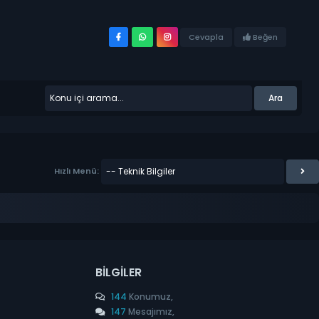
Beğen
Cevapla
Hızlı Menü:
BILGILER
144
Konumuz,
147
Mesajımız,