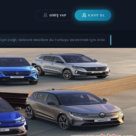
GIRIŞ YAP
KAYIT OL
İçin Değil, Gelecek Nesillere Bu Tutkuyu Devretmek İçin Atılır.