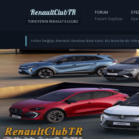
RenaultClubTR
FORUM
ÜYE
Forum Sayfası
Üye 
TÜRKIYE'NIN RENAULT KULÜBÜ
Yollar Değişir, Renault Sevdası Baki Kalır; Biz Burada Bir Ailey