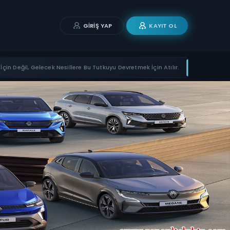
GIRIŞ YAP
KAYIT OL
İçin Değil, Gelecek Nesillere Bu Tutkuyu Devretmek İçin Atılır.