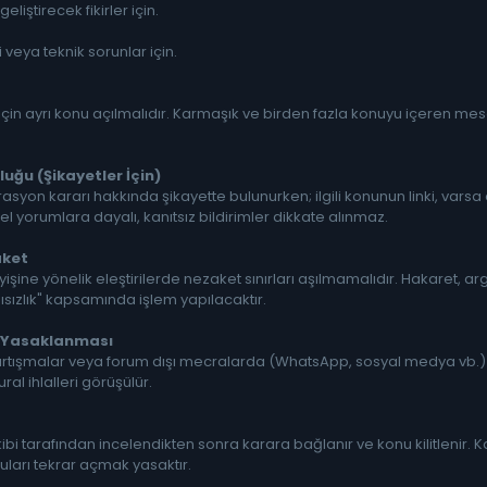
eliştirecek fikirler için.
i veya teknik sorunlar için.
 için ayrı konu açılmalıdır. Karmaşık ve birden fazla konuyu içeren mes
uğu (Şikayetler İçin)
asyon kararı hakkında şikayette bulunurken; ilgili konunun linki, varsa
isel yorumlara dayalı, kanıtsız bildirimler dikkate alınmaz.
aket
şine yönelik eleştirilerde nezaket sınırları aşılmamalıdır. Hakaret, argo
ızlık" kapsamında işlem yapılacaktır.
n Yasaklanması
tartışmalar veya forum dışı mecralarda (WhatsApp, sosyal medya vb
ral ihlalleri görüşülür.
ibi tarafından incelendikten sonra karara bağlanır ve konu kilitlenir.
ları tekrar açmak yasaktır.