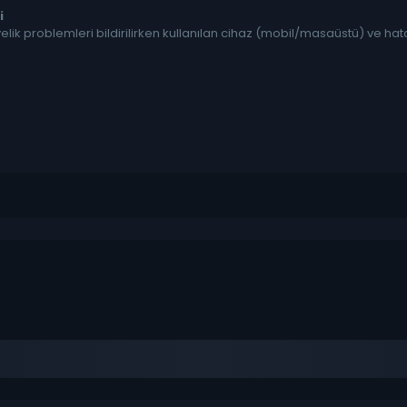
i
lik problemleri bildirilirken kullanılan cihaz (mobil/masaüstü) ve hata