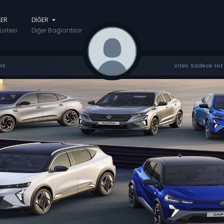
LER
DIĞER
Listesi
Diğer Bağlantılar
iz.
Vites Sadece Hız 