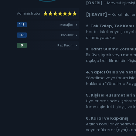
[ÖNERİ]
– Mevcut işleyişi g
Administrator
[ŞİKAYET]
– Kural ihlaller
143
Mesajlar
2. Tek Talep, Tek Konu
Her bir istek veya şikayet
143
Konular
alınmayacaktır.
0
Rep Puanı
3. Kanıt Sunma Zorunlul
Bir üye, içerik veya moder
açıkça belirtilmelidir. Kiş
4. Yapıcı Üslup ve Nez
Yönetime veya forum işleyi
hakkında "Yönetime Saygıs
5. Kişisel Husumetleri
Üyeler arasındaki şahsi 
forum içindeki işleyiş ve ku
6. Karar ve Kapanış
Açılan konular yönetim ek
veya mükerrer (aynı) konu