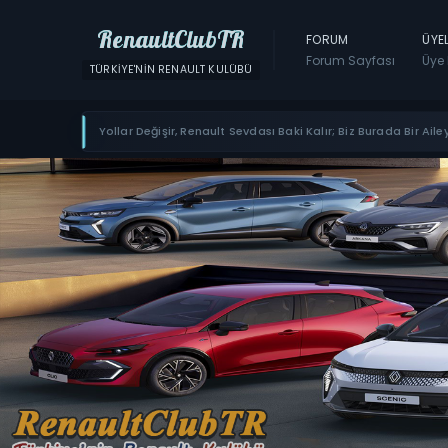
RenaultClubTR
FORUM
ÜYE
Forum Sayfası
Üye 
TÜRKIYE'NIN RENAULT KULÜBÜ
Yollar Değişir, Renault Sevdası Baki Kalır; Biz Burada Bir Ailey