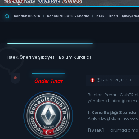
RenaultClubTR
/
RenaultClubTR Yönetim
/
İstek - Öneri - Şikayetle
İstek, Öneri ve Şikayet – Bölüm Kuralları
17.03.2026, 09:50
Önder Tınaz
Bu alan, RenaultClubTR plat
yönetime bildirdiği resm
1. Konu Başlığı Standar
Açılan başlıkların net ve a
[İSTEK]
– Forumda olması 