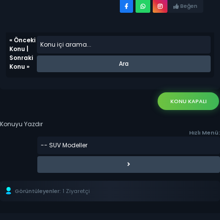
Beğen
«
Önceki
Konu
|
Sonraki
Konu
»
KONU KAPALI
Konuyu Yazdır
Hızlı Menü:
Görüntüleyenler:
1 Ziyaretçi