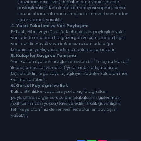
şanzıman tepkisi vb.) dürüstçe ama yapıcı şekilde
paylaşılmalıdır. Karalama kampanyası yapmak veya
sorunu abartarak marka imajına teknik veri sunmadan
zarar vermek yasaktır.
4. Yakıt Tüketimi ve Veri Paylaşımı
E-Tech, Hibrit veya Dizel fark etmeksizin; paylaşılan yakıt
verilerinde ortalama hız, güzergah ve sürüş modu bilgisi
verilmelidir. Hayali veya imkansız rakamlarla diğer
kullanıcıları yanlış yönlendirmek bölüme zarar verir.
5. Kulüp İçi Saygı ve Tanışma
Yeni katılan üyelerin araçlarını tanıtan bir "Tanışma Mesajı"
ile başlaması teşvik edilir. Üyeler arası tartışmalarda
kişisel saldırı, argo veya aşağılayıcı ifadeler kulüpten men
edilme sebebidir.
6. Görsel Paylaşım ve Etik
Kulüp etkinlikleri veya bireysel araç fotoğrafları
paylaşılırken diğer sürücülerin plakalarının gizlenmesi
(sahibinin rızası yoksa) tavsiye edilir. Trafik güvenliğini
tehlikeye atan "hız denemesi" videolarının paylaşımı
yasaktır.