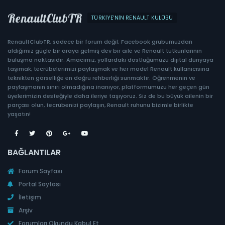
RenaultClubTR
TÜRKIYE'NIN RENAULT KULÜBÜ
RenaultClubTR, sadece bir forum değil; Facebook grubumuzdan
aldığımız güçle bir araya gelmiş dev bir aile ve Renault tutkunlarının
buluşma noktasıdır. Amacımız, yollardaki dostluğumuzu dijital dünyaya
taşımak, tecrübelerimizi paylaşmak ve her model Renault kullanıcısına
teknikten görselliğe en doğru rehberliği sunmaktır. Öğrenmenin ve
paylaşmanın sınırı olmadığına inanıyor, platformumuzu her geçen gün
üyelerimizin desteğiyle daha ileriye taşıyoruz. Siz de bu büyük ailenin bir
parçası olun, tecrübenizi paylaşın, Renault ruhunu bizimle birlikte
yaşatın!
BAĞLANTILAR
Forum Sayfası
Portal Sayfası
İletişim
Arşiv
Forumları Okundu Kabul Et