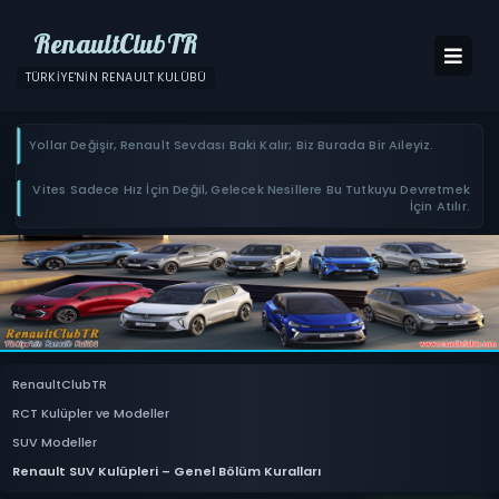
RenaultClubTR
TÜRKIYE'NIN RENAULT KULÜBÜ
Yollar Değişir, Renault Sevdası Baki Kalır; Biz Burada Bir Aileyiz.
Vites Sadece Hız İçin Değil, Gelecek Nesillere Bu Tutkuyu Devretmek
İçin Atılır.
RenaultClubTR
RCT Kulüpler ve Modeller
SUV Modeller
Renault SUV Kulüpleri – Genel Bölüm Kuralları