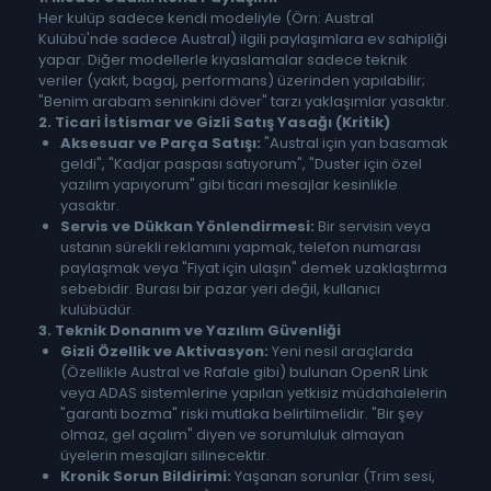
Her kulüp sadece kendi modeliyle (Örn: Austral
Kulübü'nde sadece Austral) ilgili paylaşımlara ev sahipliği
yapar. Diğer modellerle kıyaslamalar sadece teknik
veriler (yakıt, bagaj, performans) üzerinden yapılabilir;
"Benim arabam seninkini döver" tarzı yaklaşımlar yasaktır.
2. Ticari İstismar ve Gizli Satış Yasağı (Kritik)
Aksesuar ve Parça Satışı:
"Austral için yan basamak
geldi", "Kadjar paspası satıyorum", "Duster için özel
yazılım yapıyorum" gibi ticari mesajlar kesinlikle
yasaktır.
Servis ve Dükkan Yönlendirmesi:
Bir servisin veya
ustanın sürekli reklamını yapmak, telefon numarası
paylaşmak veya "Fiyat için ulaşın" demek uzaklaştırma
sebebidir. Burası bir pazar yeri değil, kullanıcı
kulübüdür.
3. Teknik Donanım ve Yazılım Güvenliği
Gizli Özellik ve Aktivasyon:
Yeni nesil araçlarda
(Özellikle Austral ve Rafale gibi) bulunan OpenR Link
veya ADAS sistemlerine yapılan yetkisiz müdahalelerin
"garanti bozma" riski mutlaka belirtilmelidir. "Bir şey
olmaz, gel açalım" diyen ve sorumluluk almayan
üyelerin mesajları silinecektir.
Kronik Sorun Bildirimi:
Yaşanan sorunlar (Trim sesi,