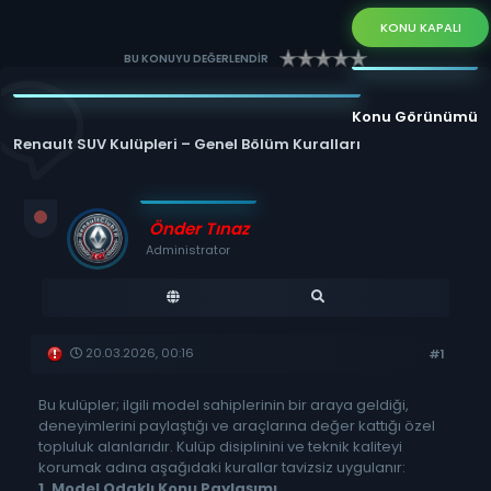
KONU KAPALI
BU KONUYU DEĞERLENDİR
Konu Görünümü
Renault SUV Kulüpleri – Genel Bölüm Kuralları
Önder Tınaz
Administrator
20.03.2026, 00:16
#1
Bu kulüpler; ilgili model sahiplerinin bir araya geldiği,
deneyimlerini paylaştığı ve araçlarına değer kattığı özel
topluluk alanlarıdır. Kulüp disiplinini ve teknik kaliteyi
korumak adına aşağıdaki kurallar tavizsiz uygulanır:
1. Model Odaklı Konu Paylaşımı