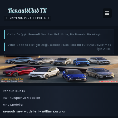
RenaultClubTR
TÜRKIYE'NIN RENAULT KULÜBÜ
Yollar Değişir, Renault Sevdası Baki Kalır; Biz Burada Bir Aileyiz.
Vites Sadece Hız İçin Değil, Gelecek Nesillere Bu Tutkuyu Devretmek
İçin Atılır.
RenaultClubTR
RCT Kulüpler ve Modeller
MPV Modeller
Renault MPV Modelleri – Bölüm Kuralları