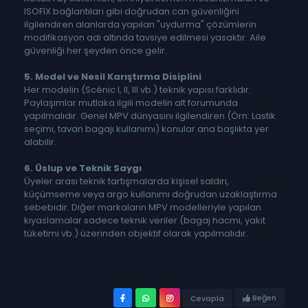
ISOFIX bağlantıları gibi doğrudan can güvenliğini
ilgilendiren alanlarda yapılan "uydurma" çözümlerin
modifikasyon adı altında tavsiye edilmesi yasaktır. Aile
güvenliği her şeyden önce gelir.
5. Model ve Nesil Karıştırma Disiplini
Her modelin (Scénic I, II, III vb.) teknik yapısı farklıdır.
Paylaşımlar mutlaka ilgili modelin alt forumunda
yapılmalıdır. Genel MPV dünyasını ilgilendiren (Örn: Lastik
seçimi, tavan bagajı kullanımı) konular ana başlıkta yer
alabilir.
6. Üslup ve Teknik Saygı
Üyeler arası teknik tartışmalarda kişisel saldırı,
küçümseme veya argo kullanımı doğrudan uzaklaştırma
sebebidir. Diğer markaların MPV modelleriyle yapılan
kıyaslamalar sadece teknik veriler (bagaj hacmi, yakıt
tüketimi vb.) üzerinden objektif olarak yapılmalıdır.
Beğen
Cevapla