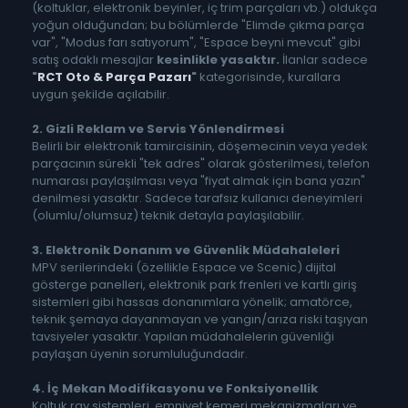
(koltuklar, elektronik beyinler, iç trim parçaları vb.) oldukça
yoğun olduğundan; bu bölümlerde "Elimde çıkma parça
var", "Modus farı satıyorum", "Espace beyni mevcut" gibi
satış odaklı mesajlar
kesinlikle yasaktır.
İlanlar sadece
"
RCT Oto & Parça Pazarı
"
kategorisinde, kurallara
uygun şekilde açılabilir.
2. Gizli Reklam ve Servis Yönlendirmesi
Belirli bir elektronik tamircisinin, döşemecinin veya yedek
parçacının sürekli "tek adres" olarak gösterilmesi, telefon
numarası paylaşılması veya "fiyat almak için bana yazın"
denilmesi yasaktır. Sadece tarafsız kullanıcı deneyimleri
(olumlu/olumsuz) teknik detayla paylaşılabilir.
3. Elektronik Donanım ve Güvenlik Müdahaleleri
MPV serilerindeki (özellikle Espace ve Scenic) dijital
gösterge panelleri, elektronik park frenleri ve kartlı giriş
sistemleri gibi hassas donanımlara yönelik; amatörce,
teknik şemaya dayanmayan ve yangın/arıza riski taşıyan
tavsiyeler yasaktır. Yapılan müdahalelerin güvenliği
paylaşan üyenin sorumluluğundadır.
4. İç Mekan Modifikasyonu ve Fonksiyonellik
Koltuk ray sistemleri, emniyet kemeri mekanizmaları ve