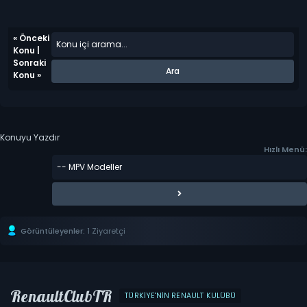
«
Önceki
Konu
|
Sonraki
Konu
»
Konuyu Yazdır
Hızlı Menü:
Görüntüleyenler:
1 Ziyaretçi
RenaultClubTR
TÜRKIYE'NIN RENAULT KULÜBÜ