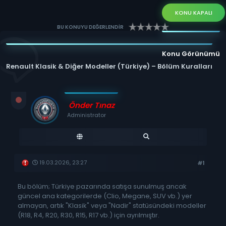
KONU KAPALI
BU KONUYU DEĞERLENDİR
Konu Görünümü
Renault Klasik & Diğer Modeller (Türkiye) – Bölüm Kuralları
Önder Tınaz
Administrator
19.03.2026, 23:27
#1
Bu bölüm; Türkiye pazarında satışa sunulmuş ancak
güncel ana kategorilerde (Clio, Megane, SUV vb.) yer
almayan, artık "Klasik" veya "Nadir" statüsündeki modeller
(R18, R4, R20, R30, R15, R17 vb.) için ayrılmıştır.