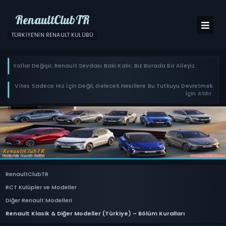
RenaultClubTR
TÜRKIYE'NIN RENAULT KULÜBÜ
Yollar Değişir, Renault Sevdası Baki Kalır; Biz Burada Bir Aileyiz.
Vites Sadece Hız İçin Değil, Gelecek Nesillere Bu Tutkuyu Devretmek
İçin Atılır.
RenaultClubTR
RCT Kulüpler ve Modeller
Diğer Renault Modelleri
Renault Klasik & Diğer Modeller (Türkiye) – Bölüm Kuralları