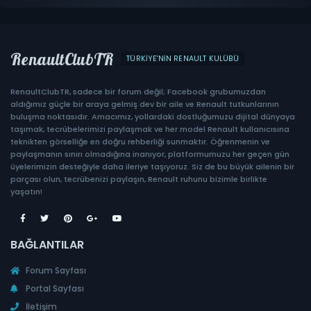
RenaultClubTR
TÜRKIYE'NIN RENAULT KULÜBÜ
RenaultClubTR, sadece bir forum değil; Facebook grubumuzdan
aldığımız güçle bir araya gelmiş dev bir aile ve Renault tutkunlarının
buluşma noktasıdır. Amacımız, yollardaki dostluğumuzu dijital dünyaya
taşımak, tecrübelerimizi paylaşmak ve her model Renault kullanıcısına
teknikten görselliğe en doğru rehberliği sunmaktır. Öğrenmenin ve
paylaşmanın sınırı olmadığına inanıyor, platformumuzu her geçen gün
üyelerimizin desteğiyle daha ileriye taşıyoruz. Siz de bu büyük ailenin bir
parçası olun, tecrübenizi paylaşın, Renault ruhunu bizimle birlikte
yaşatın!
BAĞLANTILAR
Forum Sayfası
Portal Sayfası
İletişim