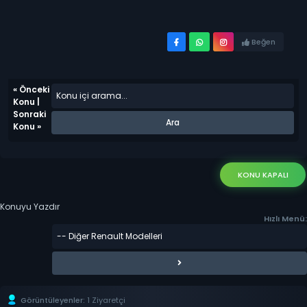
Beğen
«
Önceki
Konu
|
Sonraki
Konu
»
KONU KAPALI
Konuyu Yazdır
Hızlı Menü:
Görüntüleyenler:
1 Ziyaretçi