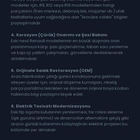
modeller için; R9, R12 veya R19 modellerinden hangi
parçaların (fren merkezi, debriyaj teli, müşürler vb.) ufak
tadilatlarla uyum sağladığına dair "tecrübe odaklı" bilgiler
paylaşılmalıdır.
4. Korozyon (Çürük) Onarımı ve Şasi Bakımı
Eski nesil Renault modellerinin en büyük düşmanı olan
paslanmaya karşı; şasi güçlendirme, taban sacı yenileme
ve kapı içi yalıtım çalışmaları, görsellerle desteklenerek
anlatılmalıdır.
5. Orijinale Sadık Restorasyon (OEM)
Aracı fabrikadan çıktığı günkü kondisyonuna getirmek
isteyen üyeler için; orijinal döşeme kumaşları, nikelaj
parça parlatma teknikleri ve dönemin orijinal boya kodları
hakkında bilgi paylaşımı teşvik edilir.
6. Elektrik Tesisatı Modernizasyonu
Eski tip sigorta kutularının yenilenmesi, far rölesi ekleme
(ışık gücünü artırma) ve dinamodan alternatöre geçiş gibi
aracın günlük kullanımını kolaylaştıran elektrik projeleri bu
bölümde yer almalıdır.