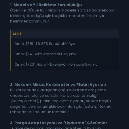
1. Model ve Yıl Belirtme Zorunluluğu
Özellikle 70'li ve 80'li yılların modelleri arasında mekanik
farklar çok olduğu için başlıkta model ve üretim yılı
belirtmek zorunludur.
ALINTI:
Örnek: [R18] 1.6 GTS Karbüratör Ayarı.
Örnek: [R4] Arka Amortisör Değişimi.
Örnek: [R20] Hidrolik Direksiyon Pompası Uyumu.
2. Mekanik Miras: Karbüratör ve Platin Ayarları
Bu kategorideki araçların çoğu elektronik ateşleme
öncesi teknolojiye sahiptir. Karbüratör temizliği
(Solex/Weber), platin-meksefe ayarları, subap boşluk
değerleri ve manuel jikle bakımları gibi "usta işi" teknik
rehberler bu bölümün temelidir.
3. Parça Adaptasyonu ve "Uydurma" Çözümler
Türkiye'de parçası azalmış olan R18 veya R20 gibi