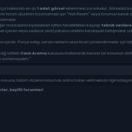
arça hakkında en az
1 adet görsel
eklenmesi zorunludur. Görselsiz kon
rin forum düzenini bozmaması için "Hızlı Resim" veya forumun kendi yü
aslamalar
ğer markalarla kıyaslarken lütfen fanatiklikten kaçınıp
teknik verilere
t içeren veya sadece yerli/yabancı üretimi karalayan tartışmalar yas
ı içindir. Parça satışı, servis reklamı veya ticari yönlendirmeler için lü
ağ üstteki
Canlı Arama
kutusunu kullanarak benzer bir konunun daha ö
ı zorlamayalım."
onular, bölüm düzenini korumak adına haber verilmeksizin ilgili kategoriye
rler, keyifli forumlar!