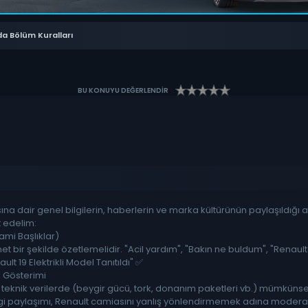
a Bölüm Kuralları
BU KONUYU DEĞERLENDİR
na dair genel bilgilerin, haberlerin ve marka kültürünün paylaşıldığı 
t edelim:
ami Başlıklar)
 net bir şekilde özetlemelidir. "Acil yardım", "Bakın ne buldum", "Renault
lt 19 Elektrikli Model Tanıtıldı" ✅
k Gösterimi
teknik verilerde (beygir gücü, tork, donanım paketleri vb.) mümkünse 
bilgi paylaşımı, Renault camiasını yanlış yönlendirmemek adına modera