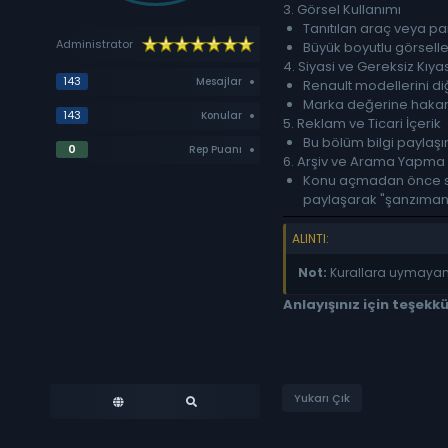
3. Görsel Kullanımı
Tanıtılan araç veya p
Administrator
Büyük boyutlu görselle
4. Siyasi ve Gereksiz Kıy
143
Mesajlar
Renault modellerini di
Marka değerine hakare
143
Konular
5. Reklam ve Ticari İçerik
Bu bölüm bilgi paylaşım
0
Rep Puanı
6. Arşiv ve Arama Yapma
Konu açmadan önce s
paylaşarak "şanzıman
ALINTI:
Not:
Kurallara uymayan k
Anlayışınız için teşekkü
Yukarı Çık