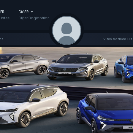
LER
DIĞER
Listesi
Diğer Bağlantılar
iz.
Vites Sadece Hız 