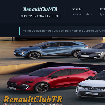
RenaultClubTR
FORUM
ÜYE
Forum Sayfası
Üye 
TÜRKIYE'NIN RENAULT KULÜBÜ
Yollar Değişir, Renault Sevdası Baki Kalır; Biz Burada Bir Ailey