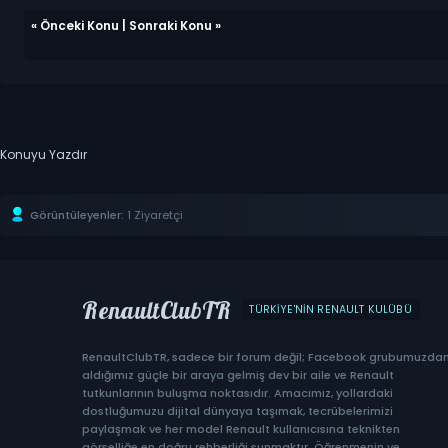
«
Önceki Konu
|
Sonraki Konu
»
Konuyu Yazdır
Görüntüleyenler:
1 Ziyaretçi
RenaultClubTR
TÜRKIYE'NIN RENAULT KULÜBÜ
RenaultClubTR, sadece bir forum değil; Facebook grubumuzda
aldığımız güçle bir araya gelmiş dev bir aile ve Renault
tutkunlarının buluşma noktasıdır. Amacımız, yollardaki
dostluğumuzu dijital dünyaya taşımak, tecrübelerimizi
paylaşmak ve her model Renault kullanıcısına teknikten
görselliğe en doğru rehberliği sunmaktır. Öğrenmenin ve