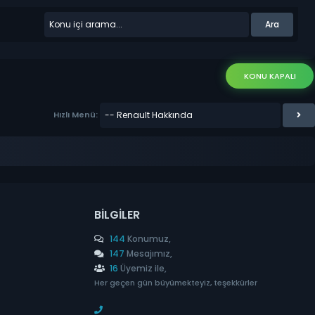
KONU KAPALI
Hızlı Menü:
BILGILER
144
Konumuz,
147
Mesajımız,
16
Üyemiz ile,
Her geçen gün büyümekteyiz, teşekkürler