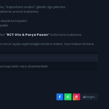
u, "kaportasız araba" gibidir; ilgi çekmez.
kleme aracını kullanınız.
dayalı konuşalım.
aktır.
tfen
"
RCT Oto & Parça Pazarı
"
bölümünü kullanınız.
nce açılıp açılmadığını kontrol ediniz. Aynı haberi iki kere
 taşınabilir veya düzenlenebilir.
Beğen