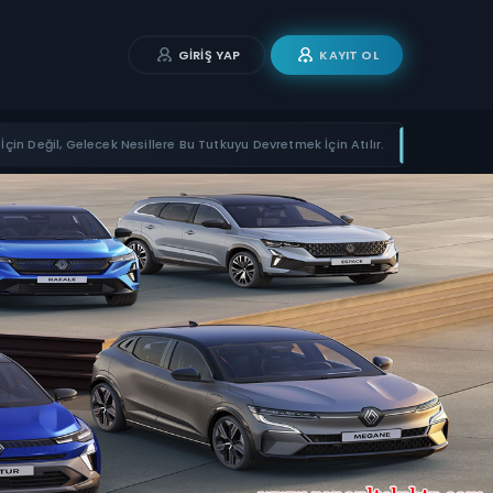
GIRIŞ YAP
KAYIT OL
İçin Değil, Gelecek Nesillere Bu Tutkuyu Devretmek İçin Atılır.