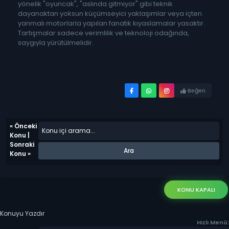
yönelik "oyuncak", "aslında gitmiyor" gibi teknik
dayanaktan yoksun küçümseyici yaklaşımlar veya içten
yanmalı motorlarla yapılan fanatik kıyaslamalar yasaktır.
Tartışmalar sadece verimlilik ve teknoloji odağında,
saygıyla yürütülmelidir.
Beğen
«
Önceki
Konu
|
Sonraki
Konu
»
KONU KAPALI
Konuyu Yazdır
Hızlı Menü: