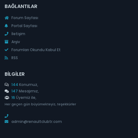
BAĞLANTILAR
Forum Sayfası
Portal Sayfası
İletişim
Arşiv
Forumları Okundu Kabul Et
RSS
BILGILER
144
Konumuz,
147
Mesajımız,
16
Üyemiz ile,
Her geçen gün büyümekteyiz, teşekkürler
admin@renaultclubtr.com