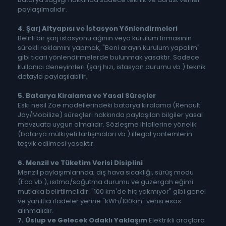
paylaşılmalıdır.
4. Şarj Altyapısı ve İstasyon Yönlendirmeleri
Belirli bir şarj istasyonu ağının veya kurulum firmasının
sürekli reklamını yapmak, "Beni arayın kurulum yapalım"
gibi ticari yönlendirmelerde bulunmak yasaktır. Sadece
kullanıcı deneyimleri (şarj hızı, istasyon durumu vb.) teknik
detayla paylaşılabilir.
5. Batarya Kiralama ve Yasal Süreçler
Eski nesil Zoe modellerindeki batarya kiralama (Renault
Joy/Mobilize) süreçleri hakkında paylaşılan bilgiler yasal
mevzuata uygun olmalıdır. Sözleşme ihlallerine yönelik
(batarya mülkiyeti tartışmaları vb.) illegal yöntemlerin
teşvik edilmesi yasaktır.
6. Menzil ve Tüketim Verisi Disiplini
Menzil paylaşımlarında; dış hava sıcaklığı, sürüş modu
(Eco vb.), ısıtma/soğutma durumu ve güzergah eğimi
mutlaka belirtilmelidir. "100 km'de hiç yakmıyor" gibi genel
ve yanıltıcı ifadeler yerine "kWh/100km" verisi esas
alınmalıdır.
7. Üslup ve Gelecek Odaklı Yaklaşım
Elektrikli araçlara