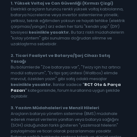
1. Yüksek Voltaj ve Can Güvenliği (Kırmızı Çizgi)
Elektrikli araçların turuncu renkli yüksek voltaj kablolarına,
batarya hücrelerine veya invertör sistemlerine yönelik;
yetkisiz, teknik eğitimden yoksun ve hayati tehlike (elektrik
çarpması/yangın) arz eden her türlü "kendin yap" (DIY)
tavsiyesi
kesinlikle yasaktır.
Bu tarz riskli müdahalelerin
"kolay yöntem" gibi sunulması doğrudan silinme ve
uzaklaştırma sebebidir.
2. Ticari Faaliyet ve Batarya/Şarj Cihazı Satış
Yasağı
Bu bölümlerde "Zoe bataryası var", "Twizy için hız artırıcı
modül satıyorum", "Ev tipi şarj ünitesi (Wallbox) elimde
mevcut, özelden yazın" gibi satış odaklı mesajlar
kesinlikle yasaktır.
İlanlar sadece
"
RCT Oto & Parça
Pazarı
"
kategorisinde, forum kurallarına uygun şekilde
açılabilir.
3. Yazılım Müdahaleleri ve Menzil Hileleri
Araçların batarya yönetim sistemine (BMS) müdahale
ederek menzil verilerini yanıltan veya batarya sağlığını
(SOH) olduğundan farklı gösteren "yazılımsal hilelerin"
paylaşılması ve ticari olarak pazarlanması yasaktır.
Batarya sağlığı hakkında sadece teknik ve dürüst veriler