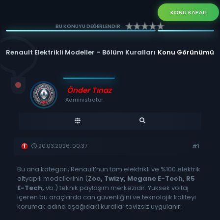
KONU KAPALI
BU KONUYU DEĞERLENDİR
Renault Elektrikli Modeller – Bölüm Kuralları
Konu Görünümü
Önder Tınaz
Administrator
20.03.2026, 00:37
#1
Bu ana kategori; Renault’nun tam elektrikli ve %100 elektrik
altyapılı modellerinin (
Zoe, Twizy, Megane E-Tech, R5
E-Tech,
vb.) teknik paylaşım merkezidir. Yüksek voltaj
içeren bu araçlarda can güvenliğini ve teknolojik kaliteyi
korumak adına aşağıdaki kurallar tavizsiz uygulanır: