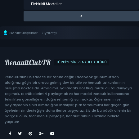
Görüntüleyenler:
1 Ziyaretçi
RenaultClubTR
TÜRKIYE'NIN RENAULT KULÜBÜ
RenaultClubTR, sadece bir forum değil; Facebook grubumuzdan
aldığımız güçle bir araya gelmiş dev bir aile ve Renault tutkunlarının
buluşma noktasıdır. Amacımız, yollardaki dostluğumuzu dijital dünyaya
taşımak, tecrübelerimizi paylaşmak ve her model Renault kullanıcısına
teknikten görselliğe en doğru rehberliği sunmaktır. Öğrenmenin ve
paylaşmanın sınırı olmadığına inanıyor, platformumuzu her geçen gün
üyelerimizin desteğiyle daha ileriye taşıyoruz. Siz de bu büyük ailenin bir
parçası olun, tecrübenizi paylaşın, Renault ruhunu bizimle birlikte
yaşatın!