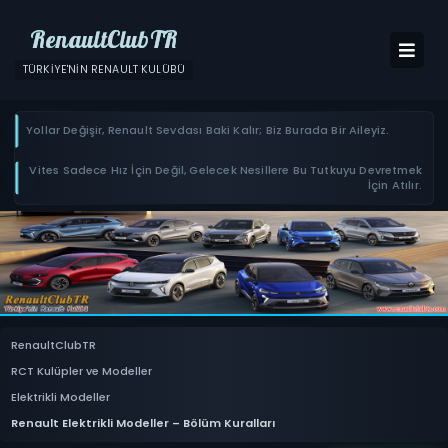
RenaultClubTR
TÜRKIYE'NIN RENAULT KULÜBÜ
Yollar Değişir, Renault Sevdası Baki Kalır; Biz Burada Bir Aileyiz.
Vites Sadece Hız İçin Değil, Gelecek Nesillere Bu Tutkuyu Devretmek
İçin Atılır.
RenaultClubTR
RCT Kulüpler ve Modeller
Elektrikli Modeller
Renault Elektrikli Modeller – Bölüm Kuralları