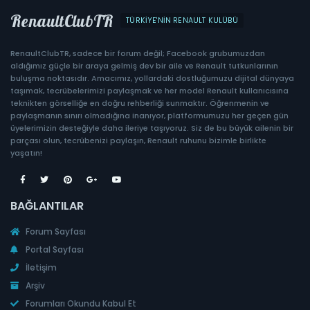
RenaultClubTR
TÜRKIYE'NIN RENAULT KULÜBÜ
RenaultClubTR, sadece bir forum değil; Facebook grubumuzdan
aldığımız güçle bir araya gelmiş dev bir aile ve Renault tutkunlarının
buluşma noktasıdır. Amacımız, yollardaki dostluğumuzu dijital dünyaya
taşımak, tecrübelerimizi paylaşmak ve her model Renault kullanıcısına
teknikten görselliğe en doğru rehberliği sunmaktır. Öğrenmenin ve
paylaşmanın sınırı olmadığına inanıyor, platformumuzu her geçen gün
üyelerimizin desteğiyle daha ileriye taşıyoruz. Siz de bu büyük ailenin bir
parçası olun, tecrübenizi paylaşın, Renault ruhunu bizimle birlikte
yaşatın!
BAĞLANTILAR
Forum Sayfası
Portal Sayfası
İletişim
Arşiv
Forumları Okundu Kabul Et