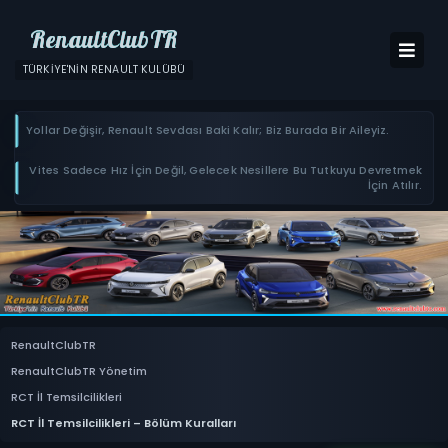
RenaultClubTR
TÜRKIYE'NIN RENAULT KULÜBÜ
Yollar Değişir, Renault Sevdası Baki Kalır; Biz Burada Bir Aileyiz.
Vites Sadece Hız İçin Değil, Gelecek Nesillere Bu Tutkuyu Devretmek
İçin Atılır.
RenaultClubTR
RenaultClubTR Yönetim
RCT İl Temsilcilikleri
RCT İl Temsilcilikleri – Bölüm Kuralları