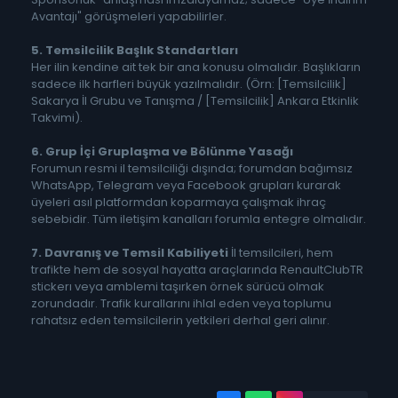
Avantajı" görüşmeleri yapabilirler.
5. Temsilcilik Başlık Standartları
Her ilin kendine ait tek bir ana konusu olmalıdır. Başlıkların
sadece ilk harfleri büyük yazılmalıdır. (Örn: [Temsilcilik]
Sakarya İl Grubu ve Tanışma / [Temsilcilik] Ankara Etkinlik
Takvimi).
6. Grup İçi Gruplaşma ve Bölünme Yasağı
Forumun resmi il temsilciliği dışında; forumdan bağımsız
WhatsApp, Telegram veya Facebook grupları kurarak
üyeleri asıl platformdan koparmaya çalışmak ihraç
sebebidir. Tüm iletişim kanalları forumla entegre olmalıdır.
7. Davranış ve Temsil Kabiliyeti
İl temsilcileri, hem
trafikte hem de sosyal hayatta araçlarında RenaultClubTR
stickerı veya amblemi taşırken örnek sürücü olmak
zorundadır. Trafik kurallarını ihlal eden veya toplumu
rahatsız eden temsilcilerin yetkileri derhal geri alınır.