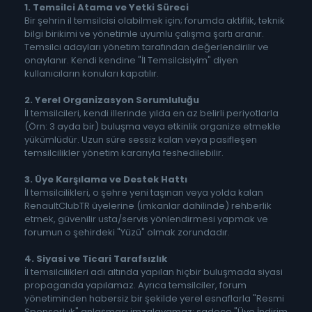
1. Temsilci Atama ve Yetki Süreci
Bir şehrin il temsilcisi olabilmek için; forumda aktiflik, teknik
bilgi birikimi ve yönetimle uyumlu çalışma şartı aranır.
Temsilci adayları yönetim tarafından değerlendirilir ve
onaylanır. Kendi kendine "İl Temsilcisiyim" diyen
kullanıcıların konuları kapatılır.
2. Yerel Organizasyon Sorumluluğu
İl temsilcileri, kendi illerinde yılda en az belirli periyotlarla
(Örn: 3 ayda bir) buluşma veya etkinlik organize etmekle
yükümlüdür. Uzun süre sessiz kalan veya pasifleşen
temsilcilikler yönetim kararıyla feshedilebilir.
3. Üye Karşılama ve Destek Hattı
İl temsilcilikleri, o şehre yeni taşınan veya yolda kalan
RenaultClubTR üyelerine (imkanlar dahilinde) rehberlik
etmek, güvenilir usta/servis yönlendirmesi yapmak ve
forumun o şehirdeki "Yüzü" olmak zorundadır.
4. Siyasi ve Ticari Tarafsızlık
İl temsilcilikleri adı altında yapılan hiçbir buluşmada siyasi
propaganda yapılamaz. Ayrıca temsilciler, forum
yönetiminden habersiz bir şekilde yerel esnaflarla "Resmi
Sponsorluk" anlaşması imzalayamaz; sadece "Üye İndirim