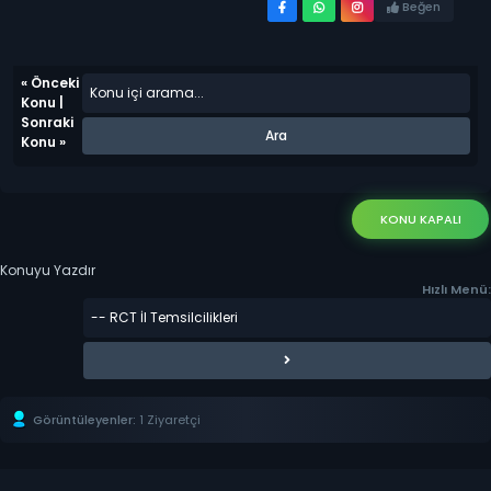
Beğen
«
Önceki
Konu
|
Sonraki
Konu
»
KONU KAPALI
Konuyu Yazdır
Hızlı Menü:
Görüntüleyenler:
1 Ziyaretçi