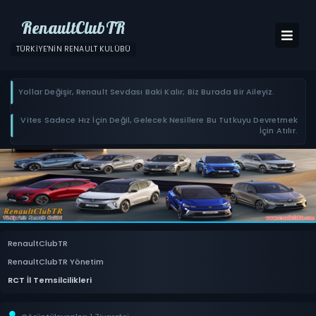
RenaultClubTR
TÜRKIYE'NIN RENAULT KULÜBÜ
Yollar Değişir, Renault Sevdası Baki Kalır; Biz Burada Bir Aileyiz.
Vites Sadece Hız İçin Değil, Gelecek Nesillere Bu Tutkuyu Devretmek
İçin Atılır.
RenaultClubTR
RenaultClubTR Yönetim
RCT İl Temsilcilikleri