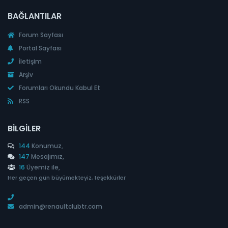
BAĞLANTILAR
Forum Sayfası
Portal Sayfası
İletişim
Arşiv
Forumları Okundu Kabul Et
RSS
BILGILER
144
Konumuz,
147
Mesajımız,
16
Üyemiz ile,
Her geçen gün büyümekteyiz, teşekkürler
admin@renaultclubtr.com