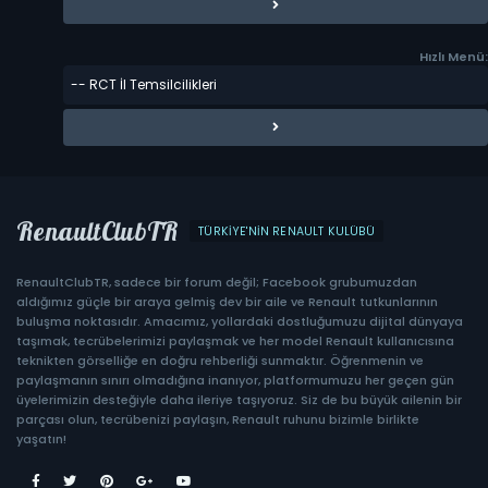
Hızlı Menü:
RenaultClubTR
TÜRKIYE'NIN RENAULT KULÜBÜ
RenaultClubTR, sadece bir forum değil; Facebook grubumuzdan
aldığımız güçle bir araya gelmiş dev bir aile ve Renault tutkunlarının
buluşma noktasıdır. Amacımız, yollardaki dostluğumuzu dijital dünyaya
taşımak, tecrübelerimizi paylaşmak ve her model Renault kullanıcısına
teknikten görselliğe en doğru rehberliği sunmaktır. Öğrenmenin ve
paylaşmanın sınırı olmadığına inanıyor, platformumuzu her geçen gün
üyelerimizin desteğiyle daha ileriye taşıyoruz. Siz de bu büyük ailenin bir
parçası olun, tecrübenizi paylaşın, Renault ruhunu bizimle birlikte
yaşatın!