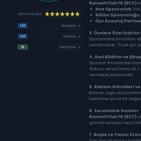
RenaultClubTR (RCT)
bü
Ana Sponsorluk:
Foru
Administrator
Bölüm Sponsorluğu:
Üye Avantaj Partnerl
143
Mesajlar
3. Üyelere Özel İndiri
143
Konular
Sponsorların bu bölüm alt
belirtilmelidir. "Fiyat için 
0
Rep Puanı
4. Geri Bildirim ve Şik
Sponsor firmalardan hizme
(fatura, servis formu vb
vermekle yükümlüdür.
5. Reklam Görselleri v
Banner, logo veya tanıtım
belirlenen px ve KB değerl
6. Sorumluluk Sınırları
RenaultClubTR (RCT)
yö
garanti süreçleri veya öd
7. Başlık ve Yazım Stan
Tüm ilan ve duyuru başlıkl