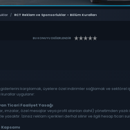
uklar
/
RCT Reklam ve Sponsorluklar – Bölüm Kuralları
BU KONUYU DEĞERLENDİR
iderlerini karşılamak, üyelere özel indirimler sağlamak ve sektörel iş b
kurallar uygulanır:
an Ticari Faaliyet Yasağı
, imzalar, özel mesajlar veya profil alanları dahil) yönetimden yazılı
yasaktır. İzinsiz reklam içerikleri derhal silinir ve ilgili hesap ticari s
ve Kapsamı