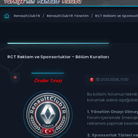
RenaultClubTR
/
RenaultClubTR Yönetim
/
RCT Reklam ve Sponsorl
RCT Reklam ve Sponsorluklar – Bölüm Kuralları
21.03.2026, 11:00
Önder Tınaz
Bu bölüm; forumun teknik g
korumak adına aşağıdaki 
1. Yönetim Onayı Olmay
Forum içerisinde (mesajlar
reklamını yapmak kesinlikle 
2. Sponsorluk Türleri 