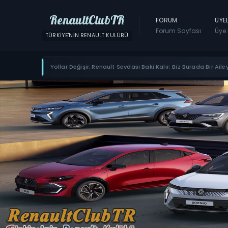
RenaultClubTR
FORUM
ÜYE
Forum Sayfası
Üye 
TÜRKIYE'NIN RENAULT KULÜBÜ
Yollar Değişir, Renault Sevdası Baki Kalır; Biz Burada Bir Ailey