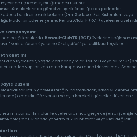
nyesinde üç temel iş birliği modeli bulunur:
mun tüm alanlarında görsel ve içerik önceliği olan partnerler.
Sadece belirli bir teknik bölüme (Örn: Sadece "Ses Sistemleri" veya "L
iği:
Maddi bir ödeme yerine, RenaultClubTR (RCT) üyelerine özel indi
m ve Kampanyalar
ında açtığı konularda,
RenaultClubTR (RCT)
üyelerine sağlanan avan
arayın" yerine, forum üyelerine özel şeffaf fiyat politikası teşvik edilir.
ayet Yönetimi
t alan üyelerimiz, yaşadıkları deneyimleri (olumlu veya olumsuz) say
.) sunulmadan yapılan karalama kampanyalarına izin verilmez. Sponsor
e Sayfa Düzeni
 videoları forumun görsel estetiğini bozmayacak, sayfa yüklenme hızı
erinde) olmalıdır. Göz yorucu ve aşırı hareketli görseller düzenlenir.
netimi, sponsor firmalar ile üyeler arasında gerçekleşen alışverişle
eme anlaşmazlıklarında yönetim hukuki bir taraf veya kefil değildir.
dartları
arının sadece ilk harfleri büyük yazılmalıdır. (Örn: [Sponsor] RCT Üyele