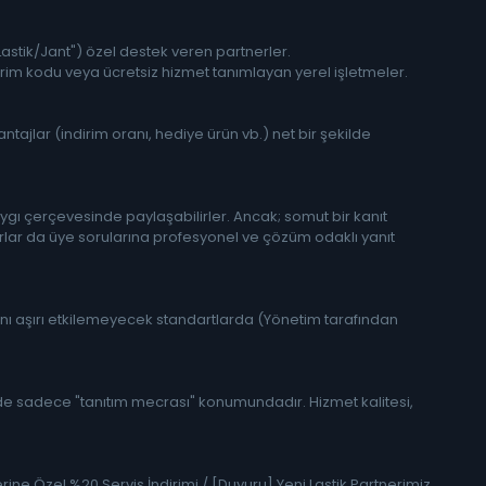
astik/Jant") özel destek veren partnerler.
rim kodu veya ücretsiz hizmet tanımlayan yerel işletmeler.
tajlar (indirim oranı, hediye ürün vb.) net bir şekilde
gı çerçevesinde paylaşabilirler. Ancak; somut bir kanıt
lar da üye sorularına profesyonel ve çözüm odaklı yanıt
nı aşırı etkilemeyecek standartlarda (Yönetim tarafından
rde sadece "tanıtım mecrası" konumundadır. Hizmet kalitesi,
rine Özel %20 Servis İndirimi / [Duyuru] Yeni Lastik Partnerimiz