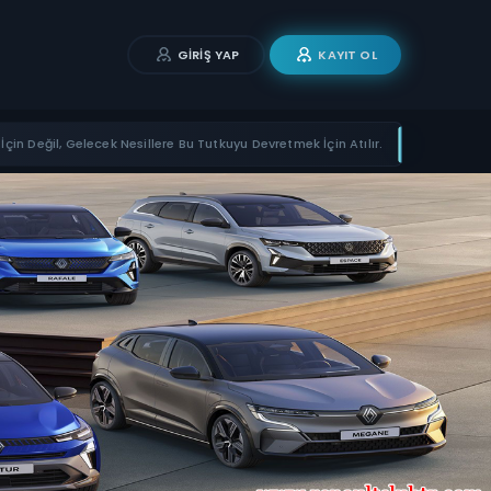
GIRIŞ YAP
KAYIT OL
İçin Değil, Gelecek Nesillere Bu Tutkuyu Devretmek İçin Atılır.