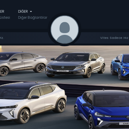
LER
DIĞER
Listesi
Diğer Bağlantılar
iz.
Vites Sadece Hız 