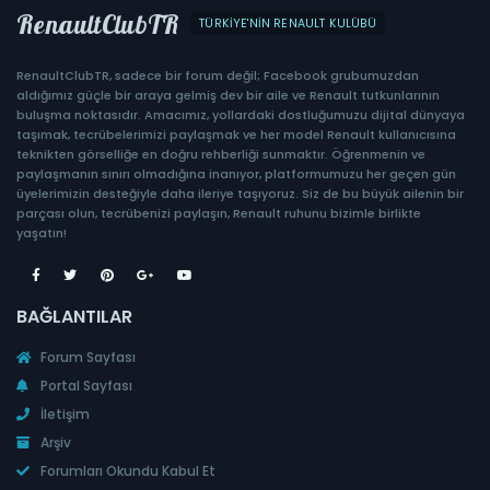
RenaultClubTR
TÜRKIYE'NIN RENAULT KULÜBÜ
RenaultClubTR, sadece bir forum değil; Facebook grubumuzdan
aldığımız güçle bir araya gelmiş dev bir aile ve Renault tutkunlarının
buluşma noktasıdır. Amacımız, yollardaki dostluğumuzu dijital dünyaya
taşımak, tecrübelerimizi paylaşmak ve her model Renault kullanıcısına
teknikten görselliğe en doğru rehberliği sunmaktır. Öğrenmenin ve
paylaşmanın sınırı olmadığına inanıyor, platformumuzu her geçen gün
üyelerimizin desteğiyle daha ileriye taşıyoruz. Siz de bu büyük ailenin bir
parçası olun, tecrübenizi paylaşın, Renault ruhunu bizimle birlikte
yaşatın!
BAĞLANTILAR
Forum Sayfası
Portal Sayfası
İletişim
Arşiv
Forumları Okundu Kabul Et