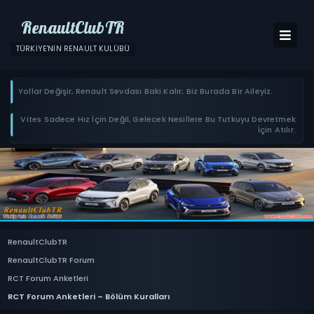
RenaultClubTR
TÜRKIYE'NIN RENAULT KULÜBÜ
Yollar Değişir, Renault Sevdası Baki Kalır; Biz Burada Bir Aileyiz.
Vites Sadece Hız İçin Değil, Gelecek Nesillere Bu Tutkuyu Devretmek
İçin Atılır.
RenaultClubTR
RenaultClubTR Forum
RCT Forum Anketleri
RCT Forum Anketleri – Bölüm Kuralları