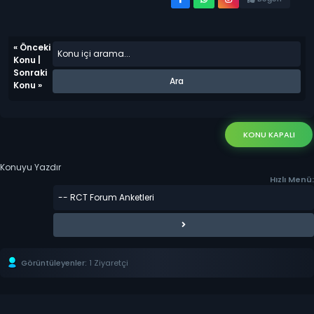
«
Önceki
Konu
|
Sonraki
Konu
»
KONU KAPALI
Konuyu Yazdır
Hızlı Menü:
Görüntüleyenler:
1 Ziyaretçi