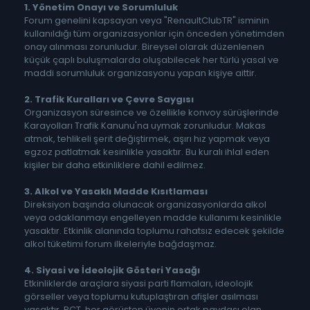
1. Yönetim Onayı ve Sorumluluk
Forum genelini kapsayan veya "RenaultClubTR" isminin
kullanıldığı tüm organizasyonlar için önceden yönetimden
onay alınması zorunludur. Bireysel olarak düzenlenen
küçük çaplı buluşmalarda oluşabilecek her türlü yasal ve
maddi sorumluluk organizasyonu yapan kişiye aittir.
2. Trafik Kuralları ve Çevre Saygısı
Organizasyon süresince ve özellikle konvoy sürüşlerinde
Karayolları Trafik Kanunu'na uymak zorunludur. Makas
atmak, tehlikeli şerit değiştirmek, aşırı hız yapmak veya
egzoz patlatmak kesinlikle yasaktır. Bu kuralı ihlal eden
kişiler bir daha etkinliklere dahil edilmez.
3. Alkol ve Yasaklı Madde Kısıtlaması
Direksiyon başında olunacak organizasyonlarda alkol
veya odaklanmayı engelleyen madde kullanımı kesinlikle
yasaktır. Etkinlik alanında toplumu rahatsız edecek şekilde
alkol tüketimi forum ilkeleriyle bağdaşmaz.
4. Siyasi ve İdeolojik Gösteri Yasağı
Etkinliklerde araçlara siyasi parti flamaları, ideolojik
görseller veya toplumu kutuplaştıran afişler asılması
yasaktır. RCT, her görüşten üyenin ortak paydası olan