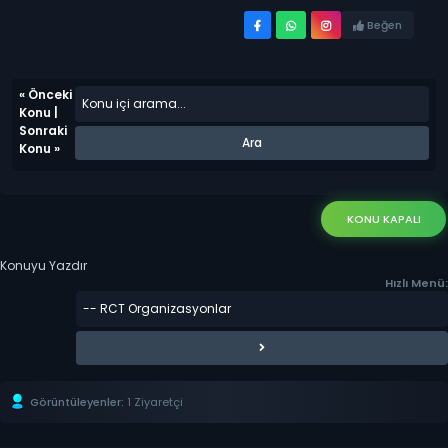
Beğen
«
Önceki
Konu
|
Sonraki
Konu
»
KONU KAPALI
Konuyu Yazdır
Hızlı Menü:
Görüntüleyenler:
1 Ziyaretçi