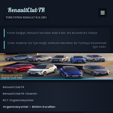
RenaultClubTR
TÜRKIYE'NIN RENAULT KULÜBÜ
Yollar Değişir, Renault Sevdası Baki Kalır; Biz Burada Bir Aileyiz.
Vites Sadece Hız İçin Değil, Gelecek Nesillere Bu Tutkuyu Devretmek
İçin Atılır.
RenaultClubTR
RenaultClubTR Yönetim
RCT Organizasyonlar
Organizasyonlar – Bölüm Kuralları