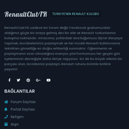
RenaultClubTR
TÜRKIYE'NIN RENAULT KULÜBÜ
RenaultClubTR, sadece bir forum değil; Facebook grubumuzdan
aldığımız güçle bir araya gelmiş dev bir aile ve Renault tutkunlarının
buluşma noktasıdır. Amacımız, yollardaki dostluğumuzu dijital dünyaya
taşımak, tecrübelerimizi paylaşmak ve her model Renault kullanıcısına
teknikten görselliğe en doğru rehberliği sunmaktır. Öğrenmenin ve
paylaşmanın sınırı olmadığına inanıyor, platformumuzu her geçen gün
üyelerimizin desteğiyle daha ileriye taşıyoruz. Siz de bu büyük ailenin bir
parçası olun, tecrübenizi paylaşın, Renault ruhunu bizimle birlikte
yaşatın!
BAĞLANTILAR
Forum Sayfası
Portal Sayfası
İletişim
Arşiv