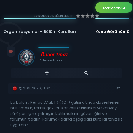
KONU KAPALI
BU KONUYU DEĞERLENDİR
Organizasyonlar – Bölüm Kuralları
Konu Görünümü
Önder Tınaz
Administrator
21.03.2026, 11:02
#1
Bu bölüm; RenaultClubTR (RCT) çatısı altında düzenlenen
buluşmalar, teknik geziler, kahvaltı etkinlikleri ve konvoy
sürüşleri için ayrılmıştır. Katılımcıların güvenliğini ve
forumun itibarını korumak adına aşağıdaki kurallar tavizsiz
uygulanır: