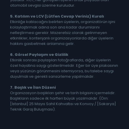
otomobil sevgisi üzerine kuruludur.
5. Katılım ve LCV (Lütfen Cevap Veriniz) Kuralı
Etkinliğe katılacağını belirten üyelerin, organizatörün işini
kolaylaştırmak adına son ana kadar durumlarını
netleştirmesi gerekir. Mazeretsiz olarak gelinmeyen
etkinlikler, kontenjanlı organizasyonlarda diğer üyelerin
hakkını gasbetmek anlamına gelir.
6. Görsel Paylaşım ve Gizlilik
Etkinlik sonrası paylaşılan fotoğraflarda, diğer üyelerin
özel hayatına saygı gösterilmelidir. Eğer bir üye plakasının
veya yüzünün görünmesini istemiyorsa, bu talebe saygı
duyulmalı ve gerekli sansürleme yapılmalıdır.
7. Başlık ve İlan Düzeni
Organizasyon başlıkları şehir ve tarih bilgisini içermelidir.
Başlıkların sadece ilk harfleri büyük yazılmalıdır. (Örn:
[İstanbul] 25 Mayıs Sahil Kahvaltısı ve Konvoy / [Sakarya]
Teknik Garaj Buluşması).