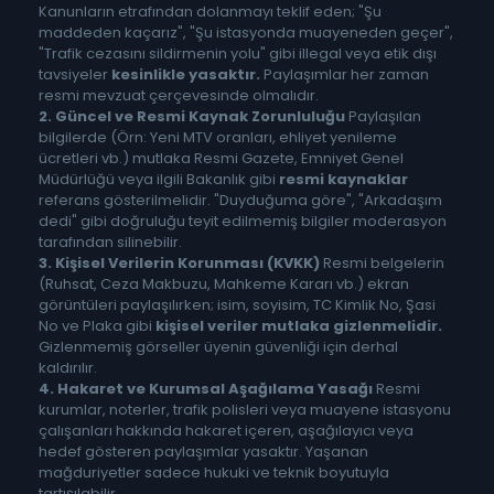
Kanunların etrafından dolanmayı teklif eden; "Şu
maddeden kaçarız", "Şu istasyonda muayeneden geçer",
"Trafik cezasını sildirmenin yolu" gibi illegal veya etik dışı
tavsiyeler
kesinlikle yasaktır.
Paylaşımlar her zaman
resmi mevzuat çerçevesinde olmalıdır.
2. Güncel ve Resmi Kaynak Zorunluluğu
Paylaşılan
bilgilerde (Örn: Yeni MTV oranları, ehliyet yenileme
ücretleri vb.) mutlaka Resmi Gazete, Emniyet Genel
Müdürlüğü veya ilgili Bakanlık gibi
resmi kaynaklar
referans gösterilmelidir. "Duyduğuma göre", "Arkadaşım
dedi" gibi doğruluğu teyit edilmemiş bilgiler moderasyon
tarafından silinebilir.
3. Kişisel Verilerin Korunması (KVKK)
Resmi belgelerin
(Ruhsat, Ceza Makbuzu, Mahkeme Kararı vb.) ekran
görüntüleri paylaşılırken; isim, soyisim, TC Kimlik No, Şasi
No ve Plaka gibi
kişisel veriler mutlaka gizlenmelidir.
Gizlenmemiş görseller üyenin güvenliği için derhal
kaldırılır.
4. Hakaret ve Kurumsal Aşağılama Yasağı
Resmi
kurumlar, noterler, trafik polisleri veya muayene istasyonu
çalışanları hakkında hakaret içeren, aşağılayıcı veya
hedef gösteren paylaşımlar yasaktır. Yaşanan
mağduriyetler sadece hukuki ve teknik boyutuyla
tartışılabilir.