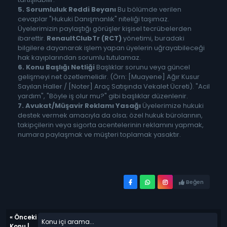
5. Sorumluluk Reddi Beyanı
Bu bölümde verilen
cevaplar "Hukuki Danışmanlık" niteliği taşımaz.
Üyelerimizin paylaştığı görüşler kişisel tecrübelerden
ibarettir.
RenaultClubTr (RCT)
yönetimi, buradaki
bilgilere dayanarak işlem yapan üyelerin uğrayabileceği
hak kayıplarından sorumlu tutulamaz.
6. Konu Başlığı Netliği
Başlıklar sorunu veya güncel
gelişmeyi net özetlemelidir. (Örn: [Muayene] Ağır Kusur
Sayılan Haller / [Noter] Araç Satışında Vekalet Ücreti). "Acil
yardım", "Böyle iş olur mu?" gibi başlıklar düzenlenir.
7. Avukat/Müşavir Reklamı Yasağı
Üyelerimize hukuki
destek vermek amacıyla da olsa; özel hukuk bürolarının,
takipçilerin veya sigorta acentelerinin reklamını yapmak,
numara paylaşmak ve müşteri toplamak yasaktır.
Beğen
«
Önceki
Konu
|