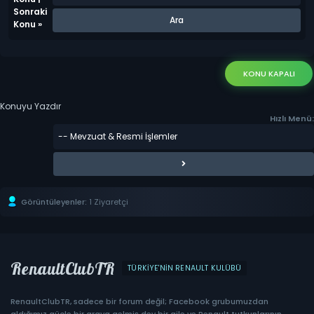
Sonraki
Konu
»
KONU KAPALI
Konuyu Yazdır
Hızlı Menü:
Görüntüleyenler:
1 Ziyaretçi
RenaultClubTR
TÜRKIYE'NIN RENAULT KULÜBÜ
RenaultClubTR, sadece bir forum değil; Facebook grubumuzdan
aldığımız güçle bir araya gelmiş dev bir aile ve Renault tutkunlarının