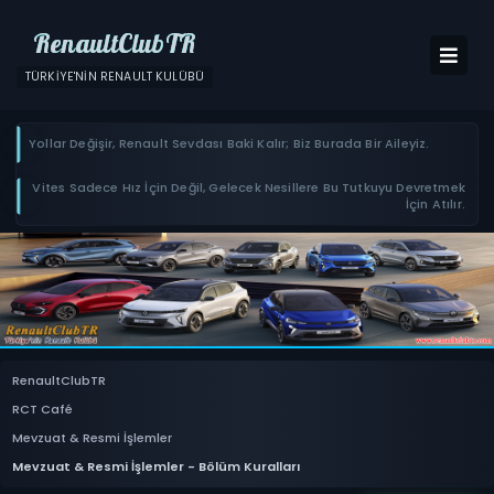
RenaultClubTR
TÜRKIYE'NIN RENAULT KULÜBÜ
Yollar Değişir, Renault Sevdası Baki Kalır; Biz Burada Bir Aileyiz.
Vites Sadece Hız İçin Değil, Gelecek Nesillere Bu Tutkuyu Devretmek
İçin Atılır.
RenaultClubTR
RCT Café
Mevzuat & Resmi İşlemler
Mevzuat & Resmi İşlemler - Bölüm Kuralları