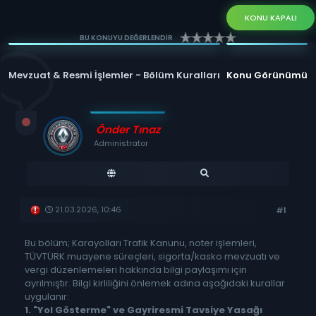
KONU KAPALI
BU KONUYU DEĞERLENDİR
Mevzuat & Resmi İşlemler - Bölüm Kuralları
Konu Görünümü
Önder Tınaz
Administrator
21.03.2026, 10:46
#1
Bu bölüm; Karayolları Trafik Kanunu, noter işlemleri,
TÜVTÜRK muayene süreçleri, sigorta/kasko mevzuatı ve
vergi düzenlemeleri hakkında bilgi paylaşımı için
ayrılmıştır. Bilgi kirliliğini önlemek adına aşağıdaki kurallar
uygulanır:
1. "Yol Gösterme" ve Gayriresmi Tavsiye Yasağı