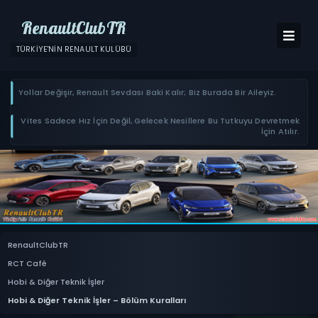
RenaultClubTR
TÜRKIYE'NIN RENAULT KULÜBÜ
Yollar Değişir, Renault Sevdası Baki Kalır; Biz Burada Bir Aileyiz.
Vites Sadece Hız İçin Değil, Gelecek Nesillere Bu Tutkuyu Devretmek
İçin Atılır.
RenaultClubTR
RCT Café
Hobi & Diğer Teknik İşler
Hobi & Diğer Teknik İşler – Bölüm Kuralları