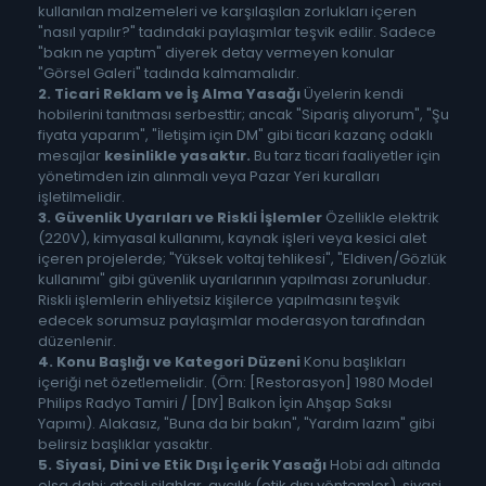
kullanılan malzemeleri ve karşılaşılan zorlukları içeren
"nasıl yapılır?" tadındaki paylaşımlar teşvik edilir. Sadece
"bakın ne yaptım" diyerek detay vermeyen konular
"Görsel Galeri" tadında kalmamalıdır.
2. Ticari Reklam ve İş Alma Yasağı
Üyelerin kendi
hobilerini tanıtması serbesttir; ancak "Sipariş alıyorum", "Şu
fiyata yaparım", "İletişim için DM" gibi ticari kazanç odaklı
mesajlar
kesinlikle yasaktır.
Bu tarz ticari faaliyetler için
yönetimden izin alınmalı veya Pazar Yeri kuralları
işletilmelidir.
3. Güvenlik Uyarıları ve Riskli İşlemler
Özellikle elektrik
(220V), kimyasal kullanımı, kaynak işleri veya kesici alet
içeren projelerde; "Yüksek voltaj tehlikesi", "Eldiven/Gözlük
kullanımı" gibi güvenlik uyarılarının yapılması zorunludur.
Riskli işlemlerin ehliyetsiz kişilerce yapılmasını teşvik
edecek sorumsuz paylaşımlar moderasyon tarafından
düzenlenir.
4. Konu Başlığı ve Kategori Düzeni
Konu başlıkları
içeriği net özetlemelidir. (Örn: [Restorasyon] 1980 Model
Philips Radyo Tamiri / [DIY] Balkon İçin Ahşap Saksı
Yapımı). Alakasız, "Buna da bir bakın", "Yardım lazım" gibi
belirsiz başlıklar yasaktır.
5. Siyasi, Dini ve Etik Dışı İçerik Yasağı
Hobi adı altında
olsa dahi; ateşli silahlar, avcılık (etik dışı yöntemler), siyasi