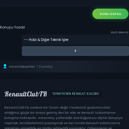
KONU KAPALI
Konuyu Yazdır
Hızlı Menü:
Görüntüleyenler:
1 Ziyaretçi
RenaultClubTR
TÜRKIYE'NIN RENAULT KULÜBÜ
RenaultClubTR, sadece bir forum değil; Facebook grubumuzdan
aldığımız güçle bir araya gelmiş dev bir aile ve Renault tutkunlarının
buluşma noktasıdır. Amacımız, yollardaki dostluğumuzu dijital dünyaya
taşımak, tecrübelerimizi paylaşmak ve her model Renault kullanıcısına
teknikten görselliğe en doğru rehberliği sunmaktır. Öğrenmenin ve