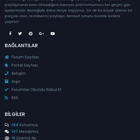
paylaşmanın sınırı olmadığına inanıyor, platformumuzu her geçen gün
üyelerimizin desteğiyle daha ileriye taşıyoruz. Siz de bu büyük ailenin bir
parçası olun, tecrübenizi paylaşın, Renault ruhunu bizimle birlikte
yaşatın!
BAĞLANTILAR
Forum Sayfası
Portal Sayfası
İletişim
Arşiv
Forumları Okundu Kabul Et
RSS
BILGILER
144
Konumuz,
147
Mesajımız,
16
Üyemiz ile,