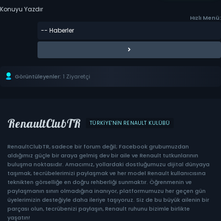
Konuyu Yazdır
Hızlı Menü:
Görüntüleyenler:
1 Ziyaretçi
RenaultClubTR
TÜRKIYE'NIN RENAULT KULÜBÜ
RenaultClubTR, sadece bir forum değil; Facebook grubumuzdan
aldığımız güçle bir araya gelmiş dev bir aile ve Renault tutkunlarının
buluşma noktasıdır. Amacımız, yollardaki dostluğumuzu dijital dünyaya
taşımak, tecrübelerimizi paylaşmak ve her model Renault kullanıcısına
teknikten görselliğe en doğru rehberliği sunmaktır. Öğrenmenin ve
paylaşmanın sınırı olmadığına inanıyor, platformumuzu her geçen gün
üyelerimizin desteğiyle daha ileriye taşıyoruz. Siz de bu büyük ailenin bir
parçası olun, tecrübenizi paylaşın, Renault ruhunu bizimle birlikte
yaşatın!