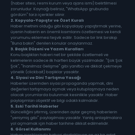
(haber sitesi, resmi kurum veya ajans ismi) belirtilmesi
zorunludur. Kaynağı belirsiz, "WhatsApp grubunda
gördüm" tarzı içerikler silinir.
2. Kopyala-Yapıştır ve Özet Kuralı
Haber metnini olduğu gibi kopyalayıp yapıştırmak yerine,
üyenin haberin en önemli kısımlarını özetlemesi ve kendi
yorumunu eklemesi teşvik edilir. Sadece bir link bırakıp
"Buna bakın" denilen konular onaylanmaz.
3. Başlık Düzeni ve Yazım Kuralları
Konu başlıkları haberi net bir şekilde özetlemeli ve
kelimelerin sadece ilk harfleri büyük yazılmalıdır. "Şok Şok
Şok", "İnanılmaz Gelişme" gibi yanıltıcı ve dikkat çekmeye
yönelik (clickbait) başlıklar yasaktır.
4. Siyasi ve Dini Tartışma Yasağı
Haberler üzerinden siyasi propaganda yapmak, dini
değerleri tartışmaya açmak veya kutuplaşmaya neden
olacak yorumlarda bulunmak kesinlikle yasaktır. Haber
paylaşımları objektif ve bilgi odaklı kalmalıdır.
5. Eski Tarihli Haberler
Güncelliğini yitirmiş, üzerinden aylar geçmiş haberlerin
"yeniymiş gibi" paylaşılması yasaktır. Yanlış anlaşılmalara
yol açmamak için haber tarihine dikkat edilmelidir.
6. Görsel Kullanımı
Haber içeriklerinde haberi destekleyen en az bir adet