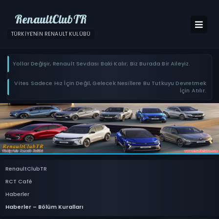
RenaultClubTR
TÜRKIYE'NIN RENAULT KULÜBÜ
Yollar Değişir, Renault Sevdası Baki Kalır; Biz Burada Bir Aileyiz.
Vites Sadece Hız İçin Değil, Gelecek Nesillere Bu Tutkuyu Devretmek
İçin Atılır.
RenaultClubTR
RCT Café
Haberler
Haberler – Bölüm Kuralları