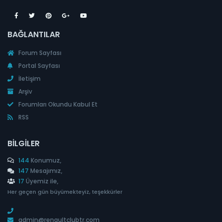
BAĞLANTILAR
Forum Sayfası
Portal Sayfası
İletişim
Arşiv
Forumları Okundu Kabul Et
RSS
BILGILER
144
Konumuz,
147
Mesajımız,
17
Üyemiz ile,
Her geçen gün büyümekteyiz, teşekkürler
admin@renaultclubtr.com