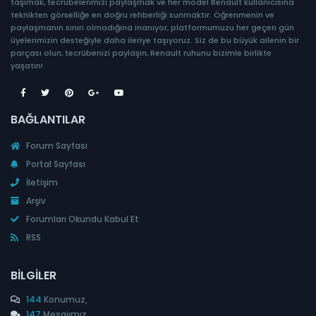
taşımak, tecrübelerimizi paylaşmak ve her model Renault kullanıcısına
teknikten görselliğe en doğru rehberliği sunmaktır. Öğrenmenin ve
paylaşmanın sınırı olmadığına inanıyor, platformumuzu her geçen gün
üyelerimizin desteğiyle daha ileriye taşıyoruz. Siz de bu büyük ailenin bir
parçası olun, tecrübenizi paylaşın, Renault ruhunu bizimle birlikte
yaşatın!
BAĞLANTILAR
Forum Sayfası
Portal Sayfası
İletişim
Arşiv
Forumları Okundu Kabul Et
RSS
BILGILER
144
Konumuz,
147
Mesajımız,