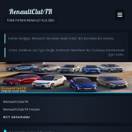
RenaultClubTR
TÜRKIYE'NIN RENAULT KULÜBÜ
Yollar Değişir, Renault Sevdası Baki Kalır; Biz Burada Bir Aileyiz.
Vites Sadece Hız İçin Değil, Gelecek Nesillere Bu Tutkuyu Devretmek
İçin Atılır.
RenaultClubTR
RenaultClubTR Forum
RCT Aktiviteler