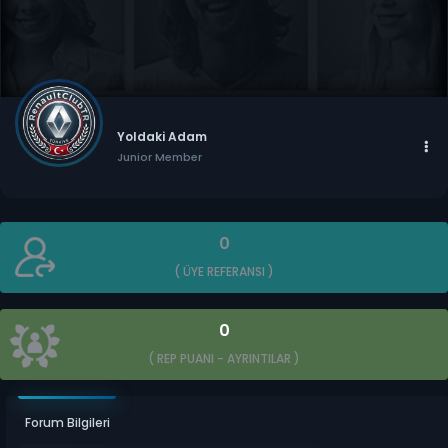
Yoldaki Adam
Junior Member
0
( ÜYE REFERANSI )
0
( REP PUANI -
AYRINTILAR
)
Forum Bilgileri