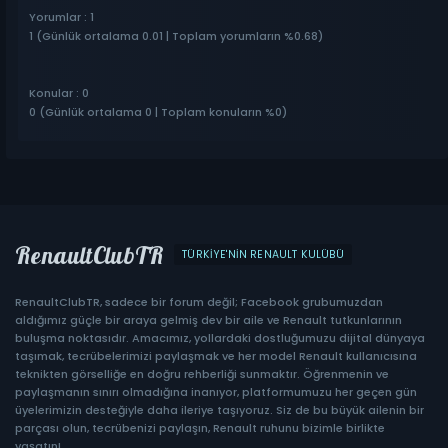
Yorumlar : 1
1 (Günlük ortalama 0.01 | Toplam yorumların %0.68)
Konular : 0
0 (Günlük ortalama 0 | Toplam konuların %0)
RenaultClubTR
TÜRKIYE'NIN RENAULT KULÜBÜ
RenaultClubTR, sadece bir forum değil; Facebook grubumuzdan
aldığımız güçle bir araya gelmiş dev bir aile ve Renault tutkunlarının
buluşma noktasıdır. Amacımız, yollardaki dostluğumuzu dijital dünyaya
taşımak, tecrübelerimizi paylaşmak ve her model Renault kullanıcısına
teknikten görselliğe en doğru rehberliği sunmaktır. Öğrenmenin ve
paylaşmanın sınırı olmadığına inanıyor, platformumuzu her geçen gün
üyelerimizin desteğiyle daha ileriye taşıyoruz. Siz de bu büyük ailenin bir
parçası olun, tecrübenizi paylaşın, Renault ruhunu bizimle birlikte
yaşatın!