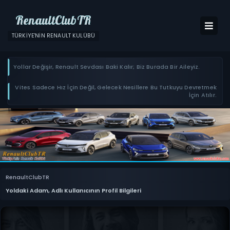
RenaultClubTR
TÜRKIYE'NIN RENAULT KULÜBÜ
Yollar Değişir, Renault Sevdası Baki Kalır; Biz Burada Bir Aileyiz.
Vites Sadece Hız İçin Değil, Gelecek Nesillere Bu Tutkuyu Devretmek
İçin Atılır.
RenaultClubTR
Yoldaki Adam, Adlı Kullanıcının Profil Bilgileri