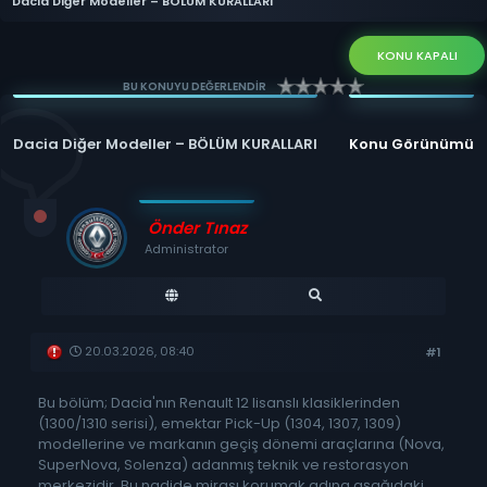
Dacia Diğer Modeller – BÖLÜM KURALLARI
KONU KAPALI
BU KONUYU DEĞERLENDİR
Dacia Diğer Modeller – BÖLÜM KURALLARI
Konu Görünümü
Önder Tınaz
Administrator
20.03.2026, 08:40
#1
Bu bölüm; Dacia'nın Renault 12 lisanslı klasiklerinden
(1300/1310 serisi), emektar Pick-Up (1304, 1307, 1309)
modellerine ve markanın geçiş dönemi araçlarına (Nova,
SuperNova, Solenza) adanmış teknik ve restorasyon
merkezidir. Bu nadide mirası korumak adına aşağıdaki