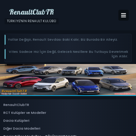
RenaultClubTR
TÜRKIYE'NIN RENAULT KULÜBÜ
Yollar Değişir, Renault Sevdası Baki Kalır; Biz Burada Bir Aileyiz.
Vites Sadece Hız İçin Değil, Gelecek Nesillere Bu Tutkuyu Devretmek
İçin Atılır.
RenaultClubTR
RCT Kulüpler ve Modeller
Dacia Kulüpleri
Diğer Dacia Modelleri