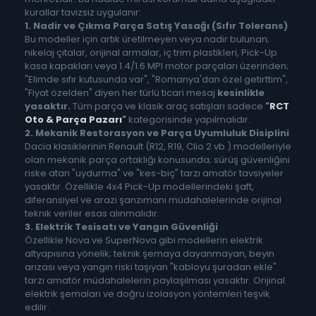
kurallar tavizsiz uygulanır:
1. Nadir ve Çıkma Parça Satış Yasağı (Sıfır Tolerans)
Bu modeller için artık üretilmeyen veya nadir bulunan;
nikelaj çıtalar, orijinal armalar, iç trim plastikleri, Pick-Up
kasa kapakları veya 1.4/1.6 MPI motor parçaları üzerinden;
"Elimde sıfır kutusunda var", "Romanya'dan özel getirttim",
"Fiyat özelden" diyen her türlü ticari mesaj
kesinlikle
yasaktır.
Tüm parça ve klasik araç satışları sadece
"
RCT
Oto & Parça Pazarı
"
kategorisinde yapılmalıdır.
2. Mekanik Restorasyon ve Parça Uyumluluk Disiplini
Dacia klasiklerinin Renault (R12, R19, Clio 2 vb.) modelleriyle
olan mekanik parça ortaklığı konusunda; sürüş güvenliğini
riske atan "uydurma" ve "kes-biç" tarzı amatör tavsiyeler
yasaktır. Özellikle 4x4 Pick-Up modellerindeki şaft,
diferansiyel ve arazi şanzımanı müdahalelerinde orijinal
teknik veriler esas alınmalıdır.
3. Elektrik Tesisatı ve Yangın Güvenliği
Özellikle Nova ve SuperNova gibi modellerin elektrik
altyapısına yönelik; teknik şemaya dayanmayan, beyin
arızası veya yangın riski taşıyan "kabloyu şuradan ekle"
tarzı amatör müdahalelerin paylaşılması yasaktır. Orijinal
elektrik şemaları ve doğru izolasyon yöntemleri teşvik
edilir.