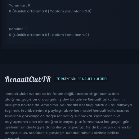
Yorumlar : 0
0 (Günlük ortalama 0 | Toplam yorumların %0)
Konular : 0
0 (Günlük ortalama 0 | Toplam konuların %0)
RenaultClubTR
TÜRKIYE'NIN RENAULT KULÜBÜ
RenaultClubTR, sadece bir forum değil; Facebook grubumuzdan
aldığımız güçle bir araya gelmiş dev bir aile ve Renault tutkunlarının
buluşma noktasıdır. Amacımız, yollardaki dostluğumuzu dijital dünyaya
taşımak, tecrübelerimizi paylaşmak ve her model Renault kullanıcısına
teknikten görselliğe en doğru rehberliği sunmaktır. Öğrenmenin ve
paylaşmanın sınırı olmadığına inanıyor, platformumuzu her geçen gün
üyelerimizin desteğiyle daha ileriye taşıyoruz. Siz de bu büyük ailenin bir
parçası olun, tecrübenizi paylaşın, Renault ruhunu bizimle birlikte
yaşatın!