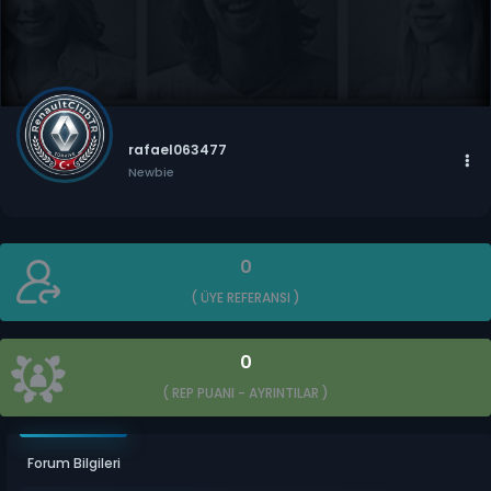
rafael063477
Newbie
0
( ÜYE REFERANSI )
0
( REP PUANI -
AYRINTILAR
)
Forum Bilgileri