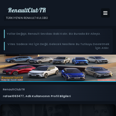
RenaultClubTR
TÜRKIYE'NIN RENAULT KULÜBÜ
Yollar Değişir, Renault Sevdası Baki Kalır; Biz Burada Bir Aileyiz.
Vites Sadece Hız İçin Değil, Gelecek Nesillere Bu Tutkuyu Devretmek
İçin Atılır.
RenaultClubTR
rafael063477, Adlı Kullanıcının Profil Bilgileri