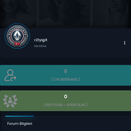
r21yigit
Newbie
0
( ÜYE REFERANSI )
0
( REP PUANI -
AYRINTILAR
)
Forum Bilgileri