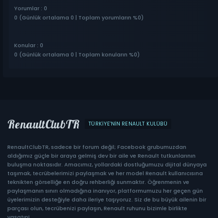
Yorumlar : 0
0 (Günlük ortalama 0 | Toplam yorumların %0)
Konular : 0
0 (Günlük ortalama 0 | Toplam konuların %0)
RenaultClubTR
TÜRKIYE'NIN RENAULT KULÜBÜ
RenaultClubTR, sadece bir forum değil; Facebook grubumuzdan
aldığımız güçle bir araya gelmiş dev bir aile ve Renault tutkunlarının
buluşma noktasıdır. Amacımız, yollardaki dostluğumuzu dijital dünyaya
taşımak, tecrübelerimizi paylaşmak ve her model Renault kullanıcısına
teknikten görselliğe en doğru rehberliği sunmaktır. Öğrenmenin ve
paylaşmanın sınırı olmadığına inanıyor, platformumuzu her geçen gün
üyelerimizin desteğiyle daha ileriye taşıyoruz. Siz de bu büyük ailenin bir
parçası olun, tecrübenizi paylaşın, Renault ruhunu bizimle birlikte
yaşatın!