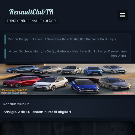
RenaultClubTR
TÜRKIYE'NIN RENAULT KULÜBÜ
Yollar Değişir, Renault Sevdası Baki Kalır; Biz Burada Bir Aileyiz.
Vites Sadece Hız İçin Değil, Gelecek Nesillere Bu Tutkuyu Devretmek
İçin Atılır.
RenaultClubTR
r21yigit, Adlı Kullanıcının Profil Bilgileri