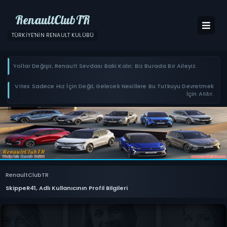
RenaultClubTR
TÜRKIYE'NIN RENAULT KULÜBÜ
Yollar Değişir, Renault Sevdası Baki Kalır; Biz Burada Bir Aileyiz.
Vites Sadece Hız İçin Değil, Gelecek Nesillere Bu Tutkuyu Devretmek
İçin Atılır.
RenaultClubTR
SkippeR41, Adlı Kullanıcının Profil Bilgileri