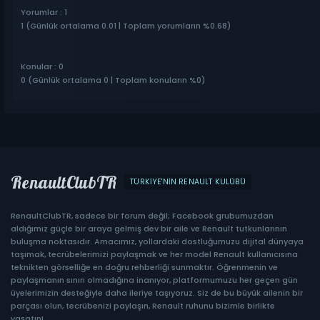
Yorumlar : 1
1 (Günlük ortalama 0.01 | Toplam yorumların %0.68)
Konular : 0
0 (Günlük ortalama 0 | Toplam konuların %0)
RenaultClubTR
TÜRKIYE'NIN RENAULT KULÜBÜ
RenaultClubTR, sadece bir forum değil; Facebook grubumuzdan
aldığımız güçle bir araya gelmiş dev bir aile ve Renault tutkunlarının
buluşma noktasıdır. Amacımız, yollardaki dostluğumuzu dijital dünyaya
taşımak, tecrübelerimizi paylaşmak ve her model Renault kullanıcısına
teknikten görselliğe en doğru rehberliği sunmaktır. Öğrenmenin ve
paylaşmanın sınırı olmadığına inanıyor, platformumuzu her geçen gün
üyelerimizin desteğiyle daha ileriye taşıyoruz. Siz de bu büyük ailenin bir
parçası olun, tecrübenizi paylaşın, Renault ruhunu bizimle birlikte
yaşatın!