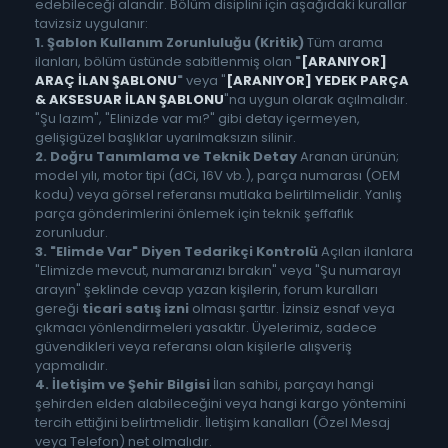
edebileceği alandır. Bölüm disiplini için aşağıdaki kurallar
tavizsiz uygulanır:
1. Şablon Kullanım Zorunluluğu (Kritik)
Tüm arama
ilanları, bölüm üstünde sabitlenmiş olan
"
[ARANIYOR]
ARAÇ İLAN ŞABLONU
"
veya "
[ARANIYOR] YEDEK PARÇA
& AKSESUAR İLAN ŞABLONU
"na uygun olarak açılmalıdır.
"Şu lazım", "Elinizde var mı?" gibi detay içermeyen,
gelişigüzel başlıklar uyarılmaksızın silinir.
2. Doğru Tanımlama ve Teknik Detay
Aranan ürünün;
model yılı, motor tipi (dCi, 16V vb.), parça numarası (OEM
kodu) veya görsel referansı mutlaka belirtilmelidir. Yanlış
parça gönderimlerini önlemek için teknik şeffaflık
zorunludur.
3. "Elimde Var" Diyen Tedarikçi Kontrolü
Açılan ilanlara
"Elimizde mevcut, numaranızı bırakın" veya "Şu numarayı
arayın" şeklinde cevap yazan kişilerin, forum kuralları
gereği
ticari satış izni
olması şarttır. İzinsiz esnaf veya
çıkmacı yönlendirmeleri yasaktır. Üyelerimiz, sadece
güvendikleri veya referansı olan kişilerle alışveriş
yapmalıdır.
4. İletişim ve Şehir Bilgisi
İlan sahibi, parçayı hangi
şehirden elden alabileceğini veya hangi kargo yöntemini
tercih ettiğini belirtmelidir. İletişim kanalları (Özel Mesaj
veya Telefon) net olmalıdır.