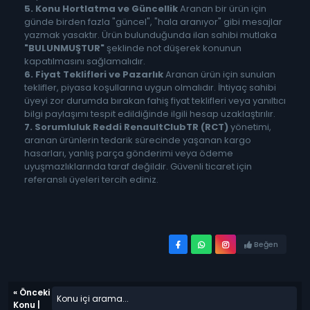
5. Konu Hortlatma ve Güncellik
Aranan bir ürün için
günde birden fazla "güncel", "hala aranıyor" gibi mesajlar
yazmak yasaktır. Ürün bulunduğunda ilan sahibi mutlaka
"BULUNMUŞTUR"
şeklinde not düşerek konunun
kapatılmasını sağlamalıdır.
6. Fiyat Teklifleri ve Pazarlık
Aranan ürün için sunulan
teklifler, piyasa koşullarına uygun olmalıdır. İhtiyaç sahibi
üyeyi zor durumda bırakan fahiş fiyat teklifleri veya yanıltıcı
bilgi paylaşımı tespit edildiğinde ilgili hesap uzaklaştırılır.
7. Sorumluluk Reddi
RenaultClubTR (RCT)
yönetimi,
aranan ürünlerin tedarik sürecinde yaşanan kargo
hasarları, yanlış parça gönderimi veya ödeme
uyuşmazlıklarında taraf değildir. Güvenli ticaret için
referanslı üyeleri tercih ediniz.
Beğen
«
Önceki
Konu
|