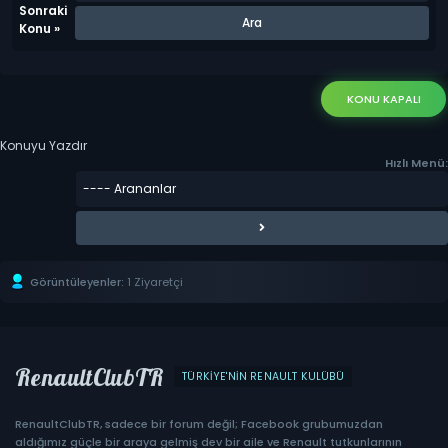
Sonraki
Konu
»
KONU KAPALI
Konuyu Yazdır
Hızlı Menü:
Görüntüleyenler:
1 Ziyaretçi
RenaultClubTR
TÜRKIYE'NIN RENAULT KULÜBÜ
RenaultClubTR, sadece bir forum değil; Facebook grubumuzdan
aldığımız güçle bir araya gelmiş dev bir aile ve Renault tutkunlarının