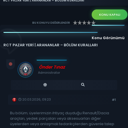
RCT PAZAR YERİ | ARANANLAR – BÖLÜM KURALLARI
KONU KAPALI
BU KONUYU DEĞERLENDİR
Konu Görünümü
RCT PAZAR YERİ | ARANANLAR – BÖLÜM KURALLARI
Önder Tınaz
Administrator
20.03.2026, 09:23
#1
Bu bölüm; üyelerimizin ihtiyaç duyduğu Renault/Dacia
araçları, yedek parçaları veya aksesuarları diğer
üyelerden veya anlaşmalı tedarikçilerden güvenle talep