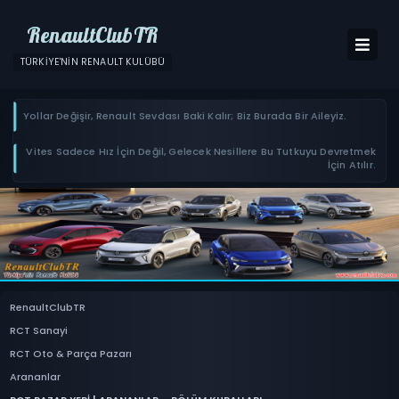
RenaultClubTR
TÜRKIYE'NIN RENAULT KULÜBÜ
Yollar Değişir, Renault Sevdası Baki Kalır; Biz Burada Bir Aileyiz.
Vites Sadece Hız İçin Değil, Gelecek Nesillere Bu Tutkuyu Devretmek
İçin Atılır.
RenaultClubTR
RCT Sanayi
RCT Oto & Parça Pazarı
Arananlar